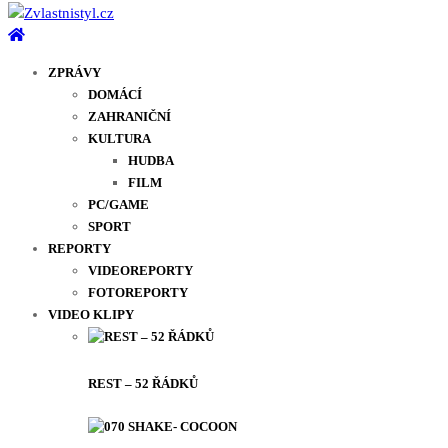
ZPRÁVY
DOMÁCÍ
ZAHRANIČNÍ
KULTURA
HUDBA
FILM
PC/GAME
SPORT
REPORTY
VIDEOREPORTY
FOTOREPORTY
VIDEO KLIPY
REST – 52 ŘÁDKŮ