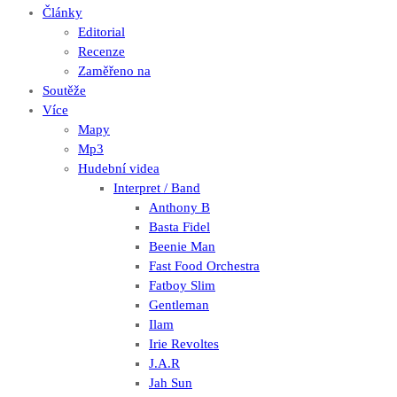
Články
Editorial
Recenze
Zaměřeno na
Soutěže
Více
Mapy
Mp3
Hudební videa
Interpret / Band
Anthony B
Basta Fidel
Beenie Man
Fast Food Orchestra
Fatboy Slim
Gentleman
Ilam
Irie Revoltes
J.A.R
Jah Sun