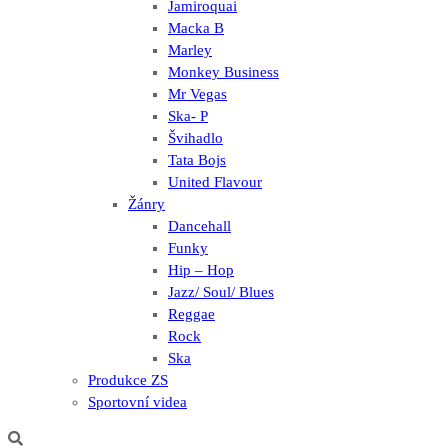
Jamiroquai
Macka B
Marley
Monkey Business
Mr Vegas
Ska- P
Švihadlo
Tata Bojs
United Flavour
Žánry
Dancehall
Funky
Hip – Hop
Jazz/ Soul/ Blues
Reggae
Rock
Ska
Produkce ZS
Sportovní videa