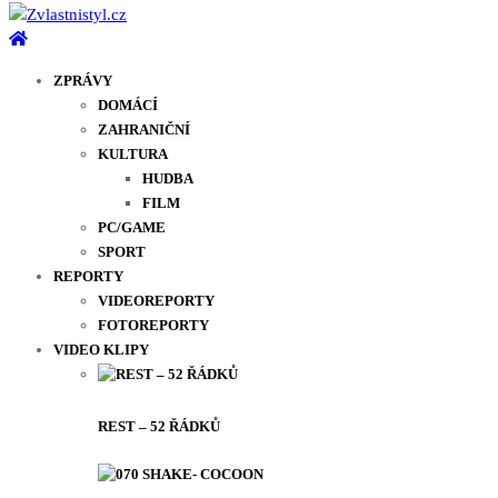
ZPRÁVY
DOMÁCÍ
ZAHRANIČNÍ
KULTURA
HUDBA
FILM
PC/GAME
SPORT
REPORTY
VIDEOREPORTY
FOTOREPORTY
VIDEO KLIPY
REST – 52 ŘÁDKŮ