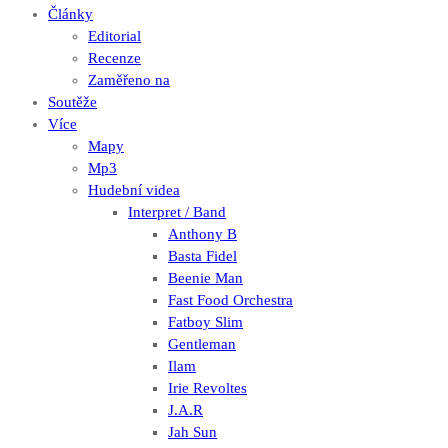
Články
Editorial
Recenze
Zaměřeno na
Soutěže
Více
Mapy
Mp3
Hudební videa
Interpret / Band
Anthony B
Basta Fidel
Beenie Man
Fast Food Orchestra
Fatboy Slim
Gentleman
Ilam
Irie Revoltes
J.A.R
Jah Sun