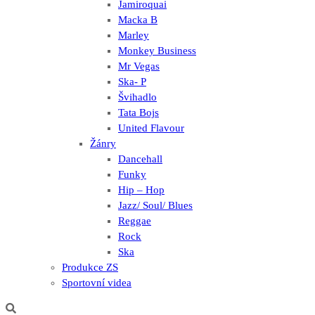
Jamiroquai
Macka B
Marley
Monkey Business
Mr Vegas
Ska- P
Švihadlo
Tata Bojs
United Flavour
Žánry
Dancehall
Funky
Hip – Hop
Jazz/ Soul/ Blues
Reggae
Rock
Ska
Produkce ZS
Sportovní videa