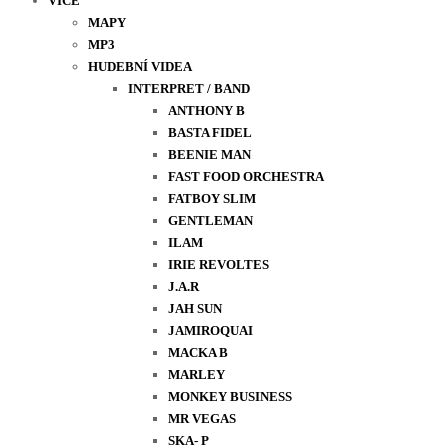
VÍCE
MAPY
MP3
HUDEBNÍ VIDEA
INTERPRET / BAND
ANTHONY B
BASTA FIDEL
BEENIE MAN
FAST FOOD ORCHESTRA
FATBOY SLIM
GENTLEMAN
ILAM
IRIE REVOLTES
J.A.R
JAH SUN
JAMIROQUAI
MACKA B
MARLEY
MONKEY BUSINESS
MR VEGAS
SKA- P