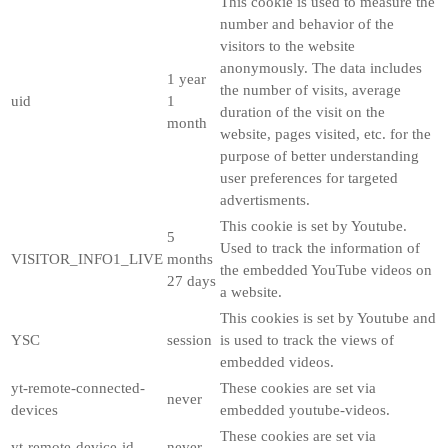
This cookie is used to measure the
number and behavior of the
visitors to the website
anonymously. The data includes
1 year
the number of visits, average
uid
1
duration of the visit on the
month
website, pages visited, etc. for the
purpose of better understanding
user preferences for targeted
advertisments.
This cookie is set by Youtube.
5
Used to track the information of
VISITOR_INFO1_LIVE
months
the embedded YouTube videos on
27 days
a website.
This cookies is set by Youtube and
YSC
session
is used to track the views of
embedded videos.
yt-remote-connected-
These cookies are set via
never
devices
embedded youtube-videos.
These cookies are set via
yt-remote-device-id
never