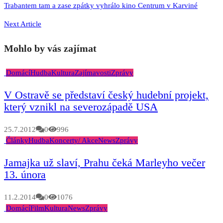
Trabantem tam a zase zpátky vyhrálo kino Centrum v Karviné
Next Article
Mohlo by vás zajímat
Domácí
Hudba
Kultura
Zajímavosti
Zprávy
V Ostravě se představí český hudební projekt,
který vznikl na severozápadě USA
25.7.2012
0
996
Články
Hudba
Koncerty/ Akce
News
Zprávy
Jamajka už slaví, Prahu čeká Marleyho večer
13. února
11.2.2014
0
1076
Domácí
Film
Kultura
News
Zprávy