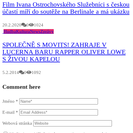
Film Ivana Ostrochovského Služebníci s českou
účastí míří do soutěže na Berlinale a má ukázku
20.2.2020
0
1024
Hudba
Kultura
News
Zprávy
SPOLEČNĚ S MOVITS! ZAHRAJE V
LUCERNA BARU RAPPER OLIVER LOWE
S ŽIVOU KAPELOU
5.2.2014
0
1092
Comment here
Jméno
*
E-mail
*
Webová stránka