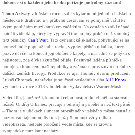
dokonce si o každém jeho kroku pořizuje podrobný záznam!
Thom Artway
v loňském roce jezdil s kytarou od jednoho italského
městečka k druhému a v průběhu cestování se pomyslně vrátil ke
svým pouličním muzikantským začátkům. Na cestách vznikl nápad
natočit videoklip, který by vyprávěl trochu jiný příběh než samotný
text písničky
Can´t Wait
. Tato dynamická skladba, pohybující se na
pomezí indie popu až indie rocku, vypráví příběh mladíka, který
pozve děvče na koncert její oblíbené kapely, a následně se potýká s
nejistotou, zda dívka skutečně přijde. Pozitivně laděná písnička
boduje za hranicemi naší republiky a začíná se prosazovat do rádií v
dalších zemích Evropy. Produkce se ujal Thomův dvorní producent
Lukáš Chromek, nahrávka je součástí posledního alba
All I Know
vydaného v roce 2018 v hudebním vydavatelství Warner Music.
Videoklip, jehož režii, kameru i celou postprodukci měl na starosti
režisér Ondřej Urbanec, pracuje s odlišným příběhem než text písně
– Thom je v uličkách sluncem prozářeného italského města neustále
pozorován tajemnou dívkou, jejíž přítomnost vždy odhalí
videokazeta, nedbale položená vedle místa, kde se zrovna
sympatický muzikant nachází.