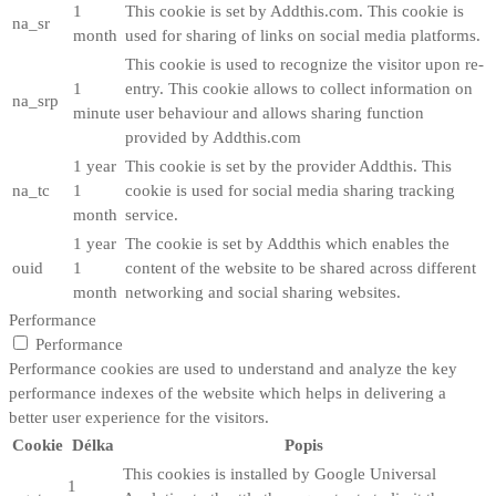
1
This cookie is set by Addthis.com. This cookie is
na_sr
month
used for sharing of links on social media platforms.
This cookie is used to recognize the visitor upon re-
1
entry. This cookie allows to collect information on
na_srp
minute
user behaviour and allows sharing function
provided by Addthis.com
1 year
This cookie is set by the provider Addthis. This
na_tc
1
cookie is used for social media sharing tracking
month
service.
1 year
The cookie is set by Addthis which enables the
ouid
1
content of the website to be shared across different
month
networking and social sharing websites.
Performance
Performance
Performance cookies are used to understand and analyze the key
performance indexes of the website which helps in delivering a
better user experience for the visitors.
Cookie
Délka
Popis
This cookies is installed by Google Universal
1