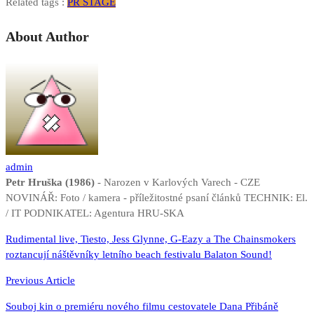
Related tags :
PR STAGE
About Author
admin
Petr Hruška (1986)
- Narozen v Karlových Varech - CZE
NOVINÁŘ: Foto / kamera - příležitostné psaní článků TECHNIK: El.
/ IT PODNIKATEL: Agentura HRU-SKA
Navigace
Rudimental live, Tiesto, Jess Glynne, G-Eazy a The Chainsmokers
roztancují náštěvníky letního beach festivalu Balaton Sound!
pro
příspěvek
Previous Article
Souboj kin o premiéru nového filmu cestovatele Dana Přibáně