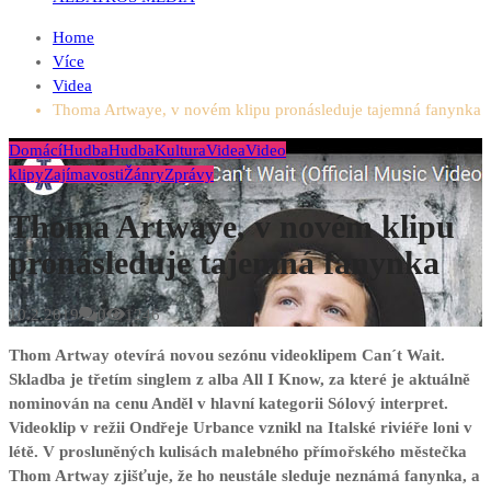
Home
Více
Videa
Thoma Artwaye, v novém klipu pronásleduje tajemná fanynka
Domácí
Hudba
Hudba
Kultura
Videa
Video
klipy
Zajímavosti
Žánry
Zprávy
Thoma Artwaye, v novém klipu
pronásleduje tajemná fanynka
10.2.2019
0
1246
Thom Artway otevírá novou sezónu videoklipem Can´t Wait.
Skladba je třetím singlem z alba All I Know, za které je aktuálně
nominován na cenu Anděl v hlavní kategorii Sólový interpret.
Videoklip v režii Ondřeje Urbance vznikl na Italské riviéře loni v
létě. V prosluněných kulisách malebného přímořského městečka
Thom Artway zjišťuje, že ho neustále sleduje neznámá fanynka, a