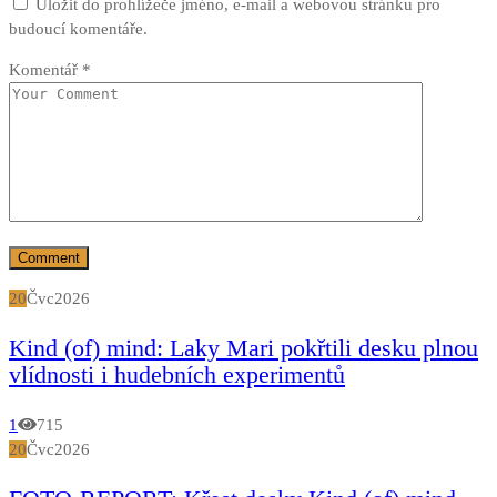
Uložit do prohlížeče jméno, e-mail a webovou stránku pro
budoucí komentáře.
Komentář
*
20
Čvc
2026
Kind (of) mind: Laky Mari pokřtili desku plnou
vlídnosti i hudebních experimentů
1
715
20
Čvc
2026