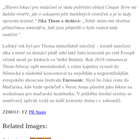
„Hlavní lokací pro natáčení se stala pobřežní oblast Cinque Terre na
Italské riviéře, jde o uskupení pěti malebných vesniček a je to tady
opravdu krásné,“
říká Thom a dodává:
„Tohle místo má skvělou
přímořskou atmosféru, lidé jsou přátelští a byla radost tady
natáčet.“
Loňský rok byl pro Thoma mimořádně náročný – kromě natočení
alba a turné na domácí půdě stihl také řadu koncertů po celé Evropě
včetně turné po klubech ve Velké Británii. Rok 2019 odstartoval
Thom Artway opět mezinárodně, s celou kapelou vyrazil do
Německa a následně koncertoval na největším a nejprestižnějším
evropském showcase festivalu
Eurosonic
. Nyní ho čeká cesta do
Maďarska, kde bude společně s Verou Jonas působit jako lektor na
workshopu pro maďarské hudebníky. V průběhu letošní sezóny se
usměvavý zpěvák vydá na další koncerty doma i v zahraničí.
ZDROJ: TZ
PR Stage
Related Images: