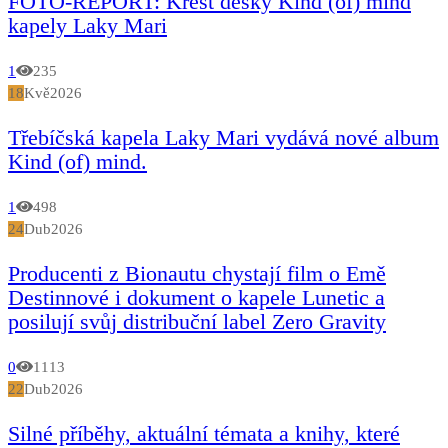
FOTO-REPORT: Křest desky Kind (of) mind
kapely Laky Mari
1
235
18
Kvě
2026
Třebíčská kapela Laky Mari vydává nové album
Kind (of) mind.
1
498
24
Dub
2026
Producenti z Bionautu chystají film o Emě
Destinnové i dokument o kapele Lunetic a
posilují svůj distribuční label Zero Gravity
0
1113
22
Dub
2026
Silné příběhy, aktuální témata a knihy, které