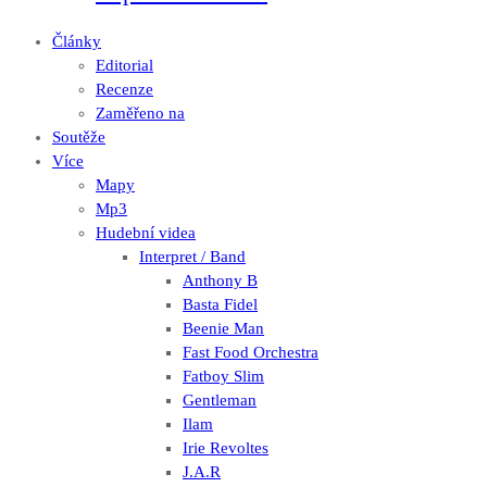
Články
Editorial
Recenze
Zaměřeno na
Soutěže
Více
Mapy
Mp3
Hudební videa
Interpret / Band
Anthony B
Basta Fidel
Beenie Man
Fast Food Orchestra
Fatboy Slim
Gentleman
Ilam
Irie Revoltes
J.A.R