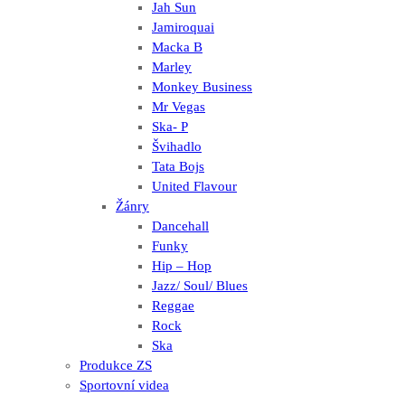
Jah Sun
Jamiroquai
Macka B
Marley
Monkey Business
Mr Vegas
Ska- P
Švihadlo
Tata Bojs
United Flavour
Žánry
Dancehall
Funky
Hip – Hop
Jazz/ Soul/ Blues
Reggae
Rock
Ska
Produkce ZS
Sportovní videa