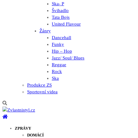
Ska- P
Švihadlo
Tata Bojs
United Flavour
Žánry
Dancehall
Funky
Hip – Hop
Jazz/ Soul/ Blues
Reggae
Rock
Ska
Produkce ZS
Sportovní videa
ZPRÁVY
DOMÁCÍ