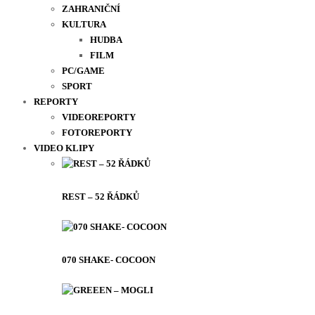
ZAHRANIČNÍ
KULTURA
HUDBA
FILM
PC/GAME
SPORT
REPORTY
VIDEOREPORTY
FOTOREPORTY
VIDEO KLIPY
REST – 52 ŘÁDKŮ
070 SHAKE- COCOON