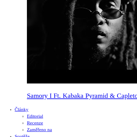
Samory I Ft. Kabaka Pyramid & Capleto
Články
Editorial
Recenze
Zaměřeno na
Soutěže