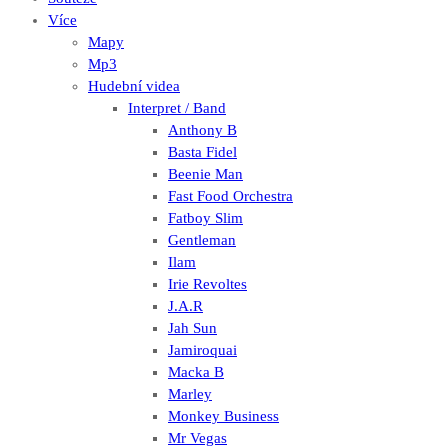
Více
Mapy
Mp3
Hudební videa
Interpret / Band
Anthony B
Basta Fidel
Beenie Man
Fast Food Orchestra
Fatboy Slim
Gentleman
Ilam
Irie Revoltes
J.A.R
Jah Sun
Jamiroquai
Macka B
Marley
Monkey Business
Mr Vegas