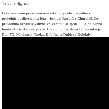
20.8.2016
0
989
O závěrečném prázdninovém víkendu proběhne jedna z
posledních velkých akcí léta – festival Rock for Churchill. Do
přírodního areálu Myslivna ve Vroutku se sjede 26. a 27. srpna
téměř čtyřicítka interpretů. Hlavními hvězdami 17. ročníku jsou
Dub FX, Modestep, Nneka, Dub Inc. a Dubioza Kolektiv.