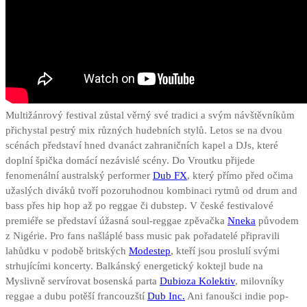
Multižánrový festival zůstal věrný své tradici a svým návštěvníkům
přichystal pestrý mix různých hudebních stylů. Letos se na dvou
scénách představí hned dvanáct zahraničních kapel a DJs, které
doplní špička domácí nezávislé scény. Do Vroutku přijede
fenomenální australský performer
Dub FX
, který přímo před očima
užaslých diváků tvoří pozoruhodnou kombinaci rytmů od drum and
bass přes hip hop až po reggae či dubstep. V české festivalové
premiéře se představí úžasná soul-reggae zpěvačka
Nneka
původem
z Nigérie. Pro fans našláplé bass music pak pořadatelé připravili
lahůdku v podobě britských
Modestep
, kteří jsou proslulí svými
strhujícími koncerty. Balkánský energetický koktejl bude na
Myslivně servírovat bosenská parta
Dubioza Kolektiv
, milovníky
reggae a dubu potěší francouzští
Dub Inc.
Ani fanoušci indie pop-