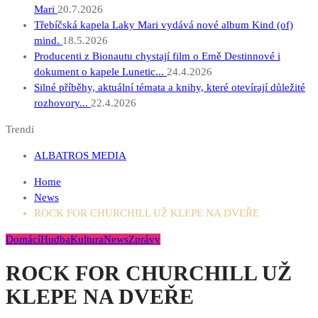
Mari
20.7.2026
Třebíčská kapela Laky Mari vydává nové album Kind (of)
mind.
18.5.2026
Producenti z Bionautu chystají film o Emě Destinnové i
dokument o kapele Lunetic...
24.4.2026
Silné příběhy, aktuální témata a knihy, které otevírají důležité
rozhovory...
22.4.2026
Trendi
ALBATROS MEDIA
Home
News
ROCK FOR CHURCHILL UŽ KLEPE NA DVEŘE
Domácí
Hudba
Kultura
News
Zprávy
ROCK FOR CHURCHILL UŽ
KLEPE NA DVEŘE