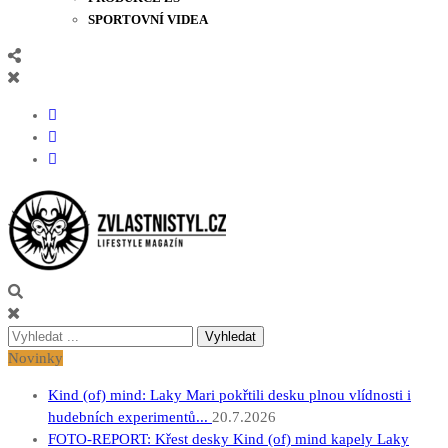
SPORTOVNÍ VIDEA
Zvlastnistyl.cz
Pramen kultury, zábavy a životního stylu
Vyhledávání
pro:
Novinky
Kind (of) mind: Laky Mari pokřtili desku plnou vlídnosti i
hudebních experimentů...
20.7.2026
FOTO-REPORT: Křest desky Kind (of) mind kapely Laky