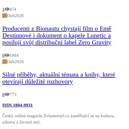
1
474
24
Dub
2026
Producenti z Bionautu chystají film o Emě
Destinnové i dokument o kapele Lunetic a
posilují svůj distribuční label Zero Gravity
0
1084
22
Dub
2026
Silné příběhy, aktuální témata a knihy, které
otevírají důležité rozhovory
0
773
ISSN 1804-9931
Český online magazín Zvlastnistyl.cz zaměřující se na kulturu,
zábavu a životní styl.