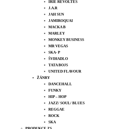
IRIE REVOLTES
J.A.R
JAH SUN
JAMIROQUAI
MACKA B
MARLEY
MONKEY BUSINESS
MR VEGAS
SKA- P
ŠVIHADLO
TATA BOJS
UNITED FLAVOUR
ŽÁNRY
DANCEHALL
FUNKY
HIP – HOP
JAZZ/ SOUL/ BLUES
REGGAE
ROCK
SKA
PRODUKCE ZS