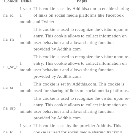
Cookie
Délka
Popis
1 year
This cookie is set by Addthis.com to enable sharing
na_id
1
of links on social media platforms like Facebook
month
and Twitter
This cookie is used to recognize the visitor upon re-
1
entry. This cookie allows to collect information on
na_rn
month
user behaviour and allows sharing function
provided by Addthis.com
This cookie is used to recognize the visitor upon re-
1
entry. This cookie allows to collect information on
na_sc_e
month
user behaviour and allows sharing function
provided by Addthis.com
1
This cookie is set by Addthis.com. This cookie is
na_sr
month
used for sharing of links on social media platforms.
This cookie is used to recognize the visitor upon re-
1
entry. This cookie allows to collect information on
na_srp
minute
user behaviour and allows sharing function
provided by Addthis.com
1 year
This cookie is set by the provider Addthis. This
na_tc
1
cookie is used for social media sharing tracking