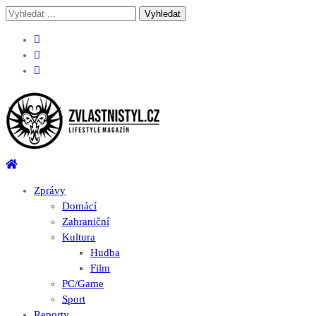
Skip
Skip
Vyhledávání
to
to
pro:
navigation
content
Zvlastnistyl.cz
Pramen kultury, zábavy a životního stylu
Zprávy
Domácí
Zahraniční
Kultura
Hudba
Film
PC/Game
Sport
Reporty