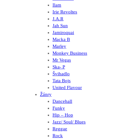
Ilam
Irie Revoltes
J.A.R
Jah Sun
Jamiroquai
Macka B
Marley
Monkey Business
Mr Vegas
Ska- P
Švihadlo
Tata Bojs
United Flavour
Žánry
Dancehall
Funky
Hip – Hop
Jazz/ Soul/ Blues
Reggae
Rock