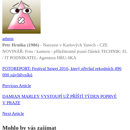
admin
Petr Hruška (1986)
- Narozen v Karlových Varech - CZE
NOVINÁŘ: Foto / kamera - příležitostné psaní článků TECHNIK: El.
/ IT PODNIKATEL: Agentura HRU-SKA
Navigace
FOTOREPORT: Festival Sziget 2016, který přivítal rekodních 496
000 návštěvníků
pro
příspěvek
Previous Article
DAMIAN MARLEY VYSTOUPÍ UŽ PŘÍŠTÍ TÝDEN POPRVÉ
V PRAZE
Next Article
Mohlo by vás zajímat