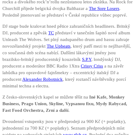
rocku a divokého rock’n’rollu nezůstanou letos zkrátka. Na Rock for
Churchill přijede belgická dvojka Balthazar a
The Sore Losers
.
Posledně jmenovaní se představí v České republice vůbec poprvé.
DJ stage bude kralovat hned pětice zahraničních headliners. Britský
DJ, producent a zpěvák
TC
představí v tanečním šapitó nové album
Unleash The Wolves. Set plný nadupaného drum and bassu zahraje
novozélandský projekt
The Upbeats
, který patří mezi to nejžhavější,
co současná dnb scéna nabízí. Dalšími lákavými jmény jsou
brazilsko-britský producentský kouzelník
S.P.Y
, londýnský DJ,
producent a moderátor BBC Radio 1Xtra
Crissy Criss
a na závěr
lahůdka pro opravdové fajnšmekry – excentrický italský DJ a
producent
Alexander Robotnick
, který roztančí návštěvníky porcí
minimal techna a electra.
Z česko-slovenských kapel se můžete těšit na
Iné Kafe, Monkey
Business, Prago Union, Skyline, Vypsanou fixu, Mydy Rabycad,
Fast Food Orchestra, Zrní a další
.
Dvoudenní vstupenky jsou v předprodeji za 900 Kč (+ poplatky),
jednodenní za 700 Kč (+ poplatky). Seznam předprodejních míst
najdete na webových stránkách
www.rfch.cz
. Poslední dva ročníky