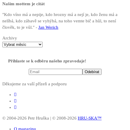
Naším mottem je citát
"Kdo víno má a nepije, kdo hrozny má a nejí je, kdo ženu má a
nelíbá, kdo zábavě se vyhýbá, na toho vemte bič a hůl, to není
člověk, to je vůl." -
Jan Werich
Archivy
Přihlaste se k odběru našeho zpravodaje!
Děkujeme za vaší přízeň a podporu
© 2004-2026 Petr Hruška | © 2008-2026
HRU-SKA™
O magazinu