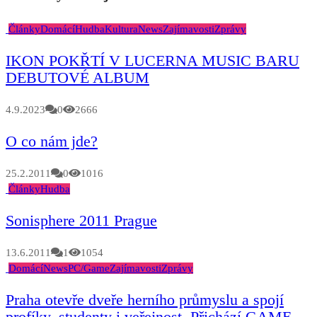
Články
Domácí
Hudba
Kultura
News
Zajímavosti
Zprávy
IKON POKŘTÍ V LUCERNA MUSIC BARU
DEBUTOVÉ ALBUM
4.9.2023
0
2666
O co nám jde?
25.2.2011
0
1016
Články
Hudba
Sonisphere 2011 Prague
13.6.2011
1
1054
Domácí
News
PC/Game
Zajímavosti
Zprávy
Praha otevře dveře herního průmyslu a spojí
profíky, studenty i veřejnost. Přichází GAME