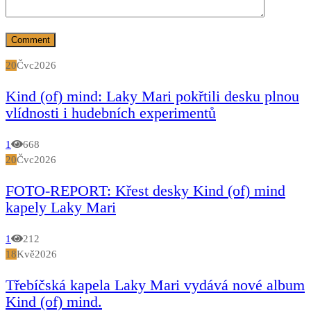
20
Čvc
2026
Kind (of) mind: Laky Mari pokřtili desku plnou
vlídnosti i hudebních experimentů
1
668
20
Čvc
2026
FOTO-REPORT: Křest desky Kind (of) mind
kapely Laky Mari
1
212
18
Kvě
2026
Třebíčská kapela Laky Mari vydává nové album
Kind (of) mind.