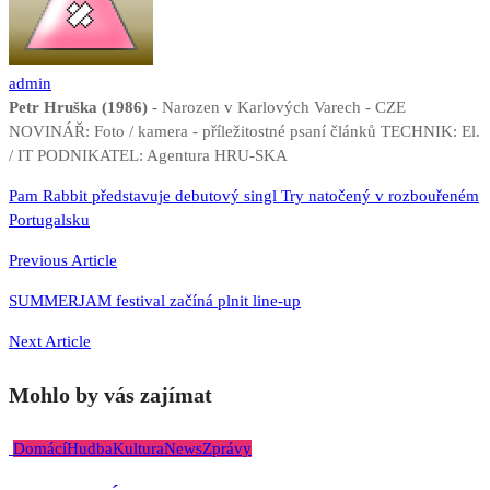
admin
Petr Hruška (1986)
- Narozen v Karlových Varech - CZE
NOVINÁŘ: Foto / kamera - příležitostné psaní článků TECHNIK: El.
/ IT PODNIKATEL: Agentura HRU-SKA
Navigace
Pam Rabbit představuje debutový singl Try natočený v rozbouřeném
Portugalsku
pro
příspěvek
Previous Article
SUMMERJAM festival začíná plnit line-up
Next Article
Mohlo by vás zajímat
Domácí
Hudba
Kultura
News
Zprávy