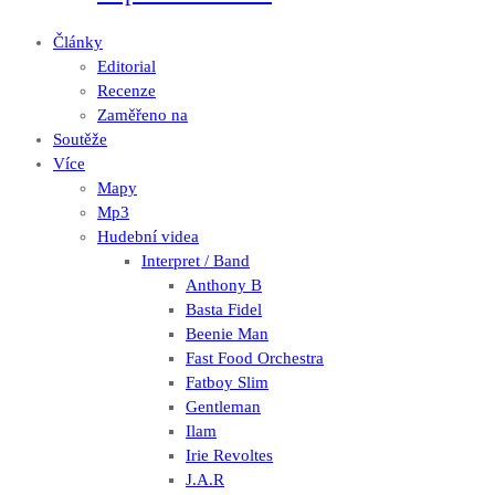
Články
Editorial
Recenze
Zaměřeno na
Soutěže
Více
Mapy
Mp3
Hudební videa
Interpret / Band
Anthony B
Basta Fidel
Beenie Man
Fast Food Orchestra
Fatboy Slim
Gentleman
Ilam
Irie Revoltes
J.A.R