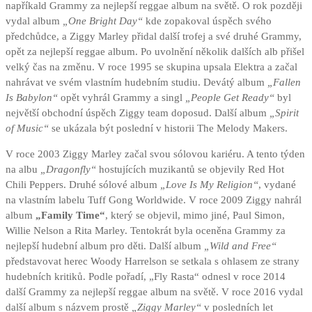
napříkald Grammy za nejlepší reggae album na světě. O rok později
vydal album
„One Bright Day“
kde zopakoval úspěch svého
předchůdce, a Ziggy Marley přidal další trofej a své druhé Grammy,
opět za nejlepší reggae album. Po uvolnění několik dalších alb přišel
velký čas na změnu. V roce 1995 se skupina upsala Elektra a začal
nahrávat ve svém vlastním hudebním studiu. Devátý album
„Fallen
Is Babylon“
opět vyhrál Grammy a singl
„People Get Ready“
byl
největší obchodní úspěch Ziggy team doposud. Další album
„Spirit
of Music“
se ukázala být poslední v historii The Melody Makers.
V roce 2003 Ziggy Marley začal svou sólovou kariéru. A tento týden
na albu
„Dragonfly“
hostujících muzikantů se objevily Red Hot
Chili Peppers. Druhé sólové album
„Love Is My Religion“
, vydané
na vlastním labelu Tuff Gong Worldwide. V roce 2009 Ziggy nahrál
album
„Family Time“
, který se objevil, mimo jiné, Paul Simon,
Willie Nelson a Rita Marley. Tentokrát byla oceněna Grammy za
nejlepší hudební album pro děti. Další album
„Wild and Free“
představovat herec Woody Harrelson se setkala s ohlasem ze strany
hudebních kritiků. Podle pořadí, „Fly Rasta“ odnesl v roce 2014
další Grammy za nejlepší reggae album na světě. V roce 2016 vydal
další album s názvem prostě
„Ziggy Marley“
v posledních let