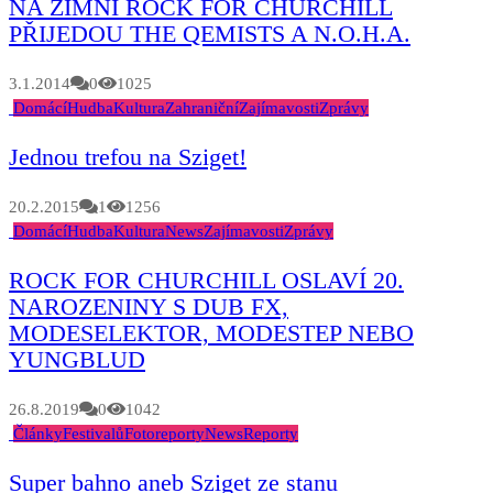
NA ZIMNÍ ROCK FOR CHURCHILL
PŘIJEDOU THE QEMISTS A N.O.H.A.
3.1.2014
0
1025
Domácí
Hudba
Kultura
Zahraniční
Zajímavosti
Zprávy
Jednou trefou na Sziget!
20.2.2015
1
1256
Domácí
Hudba
Kultura
News
Zajímavosti
Zprávy
ROCK FOR CHURCHILL OSLAVÍ 20.
NAROZENINY S DUB FX,
MODESELEKTOR, MODESTEP NEBO
YUNGBLUD
26.8.2019
0
1042
Články
Festivalů
Fotoreporty
News
Reporty
Super bahno aneb Sziget ze stanu