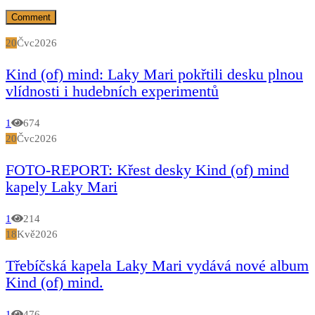
20
Čvc
2026
Kind (of) mind: Laky Mari pokřtili desku plnou
vlídnosti i hudebních experimentů
1
674
20
Čvc
2026
FOTO-REPORT: Křest desky Kind (of) mind
kapely Laky Mari
1
214
18
Kvě
2026
Třebíčská kapela Laky Mari vydává nové album
Kind (of) mind.
1
476