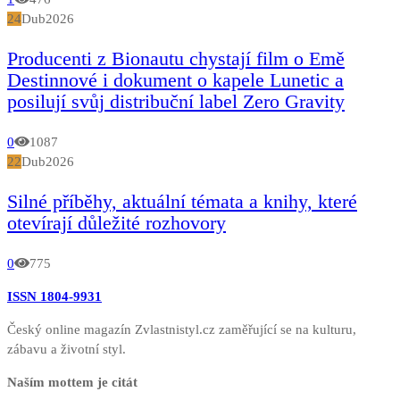
24
Dub
2026
Producenti z Bionautu chystají film o Emě
Destinnové i dokument o kapele Lunetic a
posilují svůj distribuční label Zero Gravity
0
1087
22
Dub
2026
Silné příběhy, aktuální témata a knihy, které
otevírají důležité rozhovory
0
775
ISSN 1804-9931
Český online magazín Zvlastnistyl.cz zaměřující se na kulturu,
zábavu a životní styl.
Naším mottem je citát