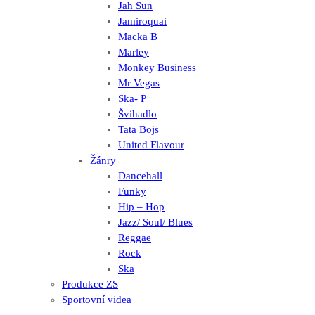
Jah Sun
Jamiroquai
Macka B
Marley
Monkey Business
Mr Vegas
Ska- P
Švihadlo
Tata Bojs
United Flavour
Žánry
Dancehall
Funky
Hip – Hop
Jazz/ Soul/ Blues
Reggae
Rock
Ska
Produkce ZS
Sportovní videa