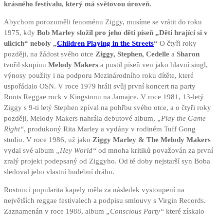
krásného festivalu, který má světovou úroveň.
Abychom porozuměli fenoménu Ziggy, musíme se vrátit do roku
1975, kdy
Bob Marley složil pro jeho děti píseň „Děti hrající si v
ulicích“ neboly „
Children Playing in the Streets
“
O čtyři roky
později, na žádost svého otce
Ziggy, Stephen, Cedelle
a
Sharon
tvořil skupinu
Melody Makers
a pustil píseň ven jako hlavní singl,
výnosy použity i na podporu Mezinárodního roku dítěte, které
uspořádalo OSN. V roce 1979 hráli svůj první koncert na party
Roots Reggae rock v Kingstonu na Jamajce. V roce 1981, 13-letý
Ziggy s 9-ti letý Stephen zpíval na pohřbu svého otce, a o čtyři roky
později, Melody Makers nahrála debutové album,
„Play the Game
Right“
, produkoný Rita Marley a vydány v rodiném Tuff Gong
studio. V roce 1986, už jako
Ziggy Marley & The Melody Makers
vydal své album
„Hey World“
od mnoha kritiků považován za první
zralý projekt podepsaný od Ziggyho. Od té doby nejstarší syn Boba
sledoval jeho vlastní hudební dráhu.
Rostoucí popularita kapely měla za následek vystoupení na
největších reggae festivalech a podpisu smlouvy s Virgin Records.
Zaznamenán v roce 1988, album
„Conscious Party“
které získalo