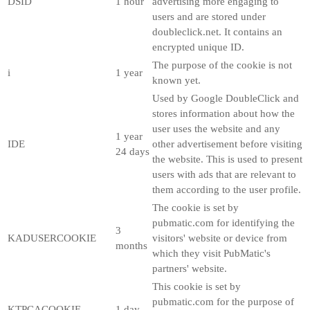
DSID
1 hour
advertising more engaging to
users and are stored under
doubleclick.net. It contains an
encrypted unique ID.
The purpose of the cookie is not
i
1 year
known yet.
Used by Google DoubleClick and
stores information about how the
user uses the website and any
1 year
IDE
other advertisement before visiting
24 days
the website. This is used to present
users with ads that are relevant to
them according to the user profile.
The cookie is set by
pubmatic.com for identifying the
3
KADUSERCOOKIE
visitors' website or device from
months
which they visit PubMatic's
partners' website.
This cookie is set by
pubmatic.com for the purpose of
KTPCACOOKIE
1 day