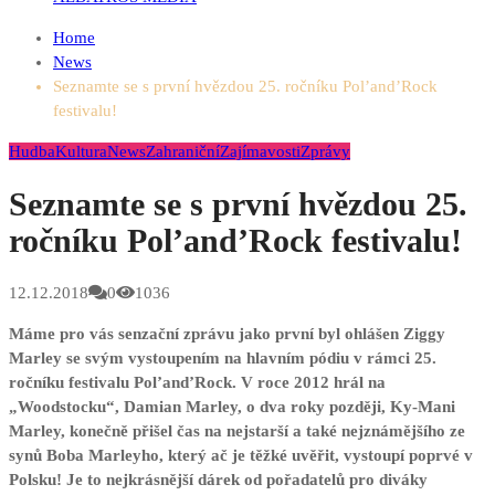
Home
News
Seznamte se s první hvězdou 25. ročníku Pol’and’Rock
festivalu!
Hudba
Kultura
News
Zahraniční
Zajímavosti
Zprávy
Seznamte se s první hvězdou 25.
ročníku Pol’and’Rock festivalu!
12.12.2018
0
1036
Máme pro vás senzační zprávu jako první byl ohlášen Ziggy
Marley se svým vystoupením na hlavním pódiu v rámci 25.
ročníku festivalu Pol’and’Rock. V roce 2012 hrál na
„Woodstocku“, Damian Marley, o dva roky později, Ky-Mani
Marley, konečně přišel čas na nejstarší a také nejznámějšího ze
synů Boba Marleyho, který ač je těžké uvěřit, vystoupí poprvé v
Polsku! Je to nejkrásnější dárek od pořadatelů pro diváky