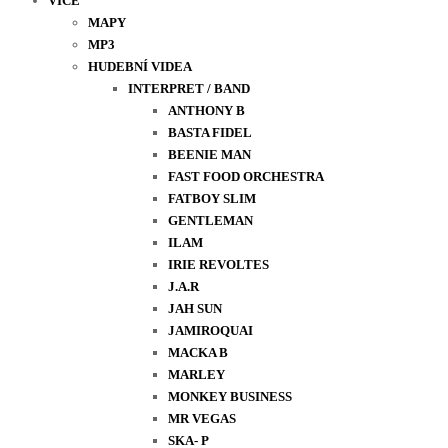
VÍCE
MAPY
MP3
HUDEBNÍ VIDEA
INTERPRET / BAND
ANTHONY B
BASTA FIDEL
BEENIE MAN
FAST FOOD ORCHESTRA
FATBOY SLIM
GENTLEMAN
ILAM
IRIE REVOLTES
J.A.R
JAH SUN
JAMIROQUAI
MACKA B
MARLEY
MONKEY BUSINESS
MR VEGAS
SKA- P