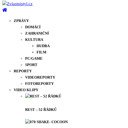
ZPRÁVY
DOMÁCÍ
ZAHRANIČNÍ
KULTURA
HUDBA
FILM
PC/GAME
SPORT
REPORTY
VIDEOREPORTY
FOTOREPORTY
VIDEO KLIPY
REST – 52 ŘÁDKŮ