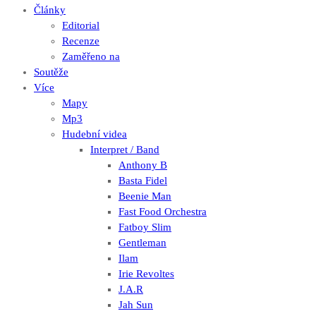
Články
Editorial
Recenze
Zaměřeno na
Soutěže
Více
Mapy
Mp3
Hudební videa
Interpret / Band
Anthony B
Basta Fidel
Beenie Man
Fast Food Orchestra
Fatboy Slim
Gentleman
Ilam
Irie Revoltes
J.A.R
Jah Sun