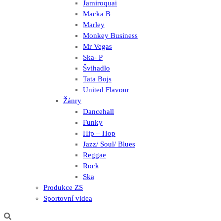
Jamiroquai
Macka B
Marley
Monkey Business
Mr Vegas
Ska- P
Švihadlo
Tata Bojs
United Flavour
Žánry
Dancehall
Funky
Hip – Hop
Jazz/ Soul/ Blues
Reggae
Rock
Ska
Produkce ZS
Sportovní videa