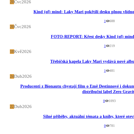
Čvc
2026
20
Kind (of) mind: Laky Mari pokřtili desku plnou vlídno
1
688
Čvc
2026
20
FOTO-REPORT: Křest desky Kind (of) mind
1
219
Kvě
2026
18
Třebíčská kapela Laky Mari vydává nové alb
1
481
Dub
2026
24
Producenti z Bionautu chystají film o Emě Destinnové i dokume
distribuční label Zero Gravi
0
1093
Dub
2026
22
Silné příběhy, aktuální témata a knihy, které otev
0
781