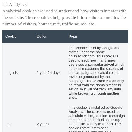
Analytics
Analytical cookies are used to understand how visitors interact with
the website. These cookies help provide information on metrics the
number of visitors, bounce rate, traffic source, etc.
Cookie
Délka
Popis
This cookie is set by Google and
stored under the name
dounleclick.com. This cookie is
used to track how many times
users see a particular advert which
helps in measuring the success of
__gads
1 year 24 days
the campaign and calculate the
revenue generated by the
campaign. These cookies can only
be read from the domain that it is
set on so it will not track any data
while browsing through another
sites.
This cookie is installed by Google
Analytics. The cookie is used to
calculate visitor, session, campaign
data and keep track of site usage
_ga
2 years
for the site's analytics report. The
cookies store information