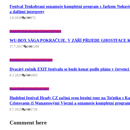
Festival Trnkobraní oznamuje kompletní program s Jarkem Nohavic
a dalšími interprety
1.8.2018
0
972
Domácí
Hudba
Kultura
News
Zahraniční
Zprávy
WU-BOX SÁGA POKRAČUJE. V ZÁŘÍ PŘIJEDE GHOSTFACE 
17.7.2017
0
1209
Hudba
Kultura
News
Zahraniční
Zprávy
Dvacátý ročník EXIT festivalu se bude konat podle plánu v červenci
8.2.2021
0
2063
Domácí
Hudba
Kultura
News
Zprávy
Hudební festival Hrady CZ začíná svou letošní tour na Točníku s 
Cristovaem či Wanastowými Vjecmi a oznamuje kompletní progra
8.7.2025
0
2720
Comment here