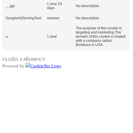
1 year 24
__gpi
No description
days
GoogleAdServingTest
session
No description
The purpose of this cookie is
targeting and marketing.The
u
1 year
domain of this cookie is related
with a company called
Bombora in USA.
ULOŽIT A PŘIJMOUT
Powered by