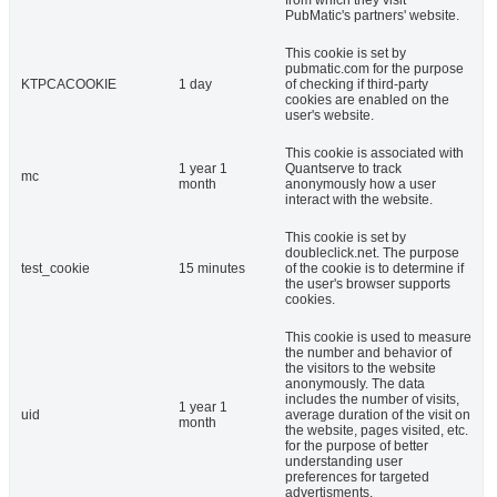
from which they visit
PubMatic's partners' website.
This cookie is set by
pubmatic.com for the purpose
KTPCACOOKIE
1 day
of checking if third-party
cookies are enabled on the
user's website.
This cookie is associated with
1 year 1
Quantserve to track
mc
month
anonymously how a user
interact with the website.
This cookie is set by
doubleclick.net. The purpose
test_cookie
15 minutes
of the cookie is to determine if
the user's browser supports
cookies.
This cookie is used to measure
the number and behavior of
the visitors to the website
anonymously. The data
includes the number of visits,
1 year 1
uid
average duration of the visit on
month
the website, pages visited, etc.
for the purpose of better
understanding user
preferences for targeted
advertisments.