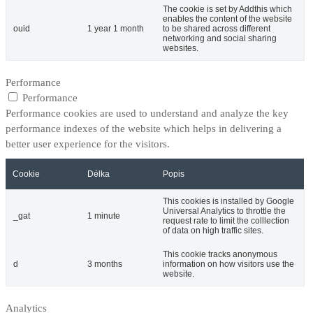
The cookie is set by Addthis which
enables the content of the website
ouid
1 year 1 month
to be shared across different
networking and social sharing
websites.
Performance
Performance
Performance cookies are used to understand and analyze the key
performance indexes of the website which helps in delivering a
better user experience for the visitors.
Cookie
Délka
Popis
This cookies is installed by Google
Universal Analytics to throttle the
_gat
1 minute
request rate to limit the colllection
of data on high traffic sites.
This cookie tracks anonymous
d
3 months
information on how visitors use the
website.
Analytics