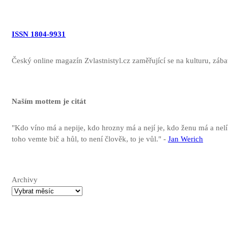
ISSN 1804-9931
Český online magazín Zvlastnistyl.cz zaměřující se na kulturu, zábav
Naším mottem je citát
"Kdo víno má a nepije, kdo hrozny má a nejí je, kdo ženu má a nel
toho vemte bič a hůl, to není člověk, to je vůl." -
Jan Werich
Archivy