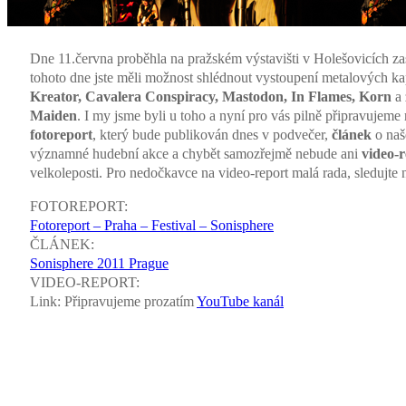
Dne 11.června proběhla na pražském výstavišti v Holešovicích z
tohoto dne jste měli možnost shlédnout vystoupení metalových 
Kreator, Cavalera Conspiracy, Mastodon, In Flames, Korn
a 
Maiden
. I my jsme byli u toho a nyní pro vás pilně připravujeme 
fotoreport
, který bude publikován dnes v podvečer,
článek
o naš
významné hudební akce a chybět samozřejmě nebude ani
video-r
velkoleposti. Pro nedočkavce na video-report malá rada, sledujte 
FOTOREPORT:
Fotoreport – Praha – Festival – Sonisphere
ČLÁNEK:
Sonisphere 2011 Prague
VIDEO-REPORT:
Link: Připravujeme prozatím
YouTube kanál