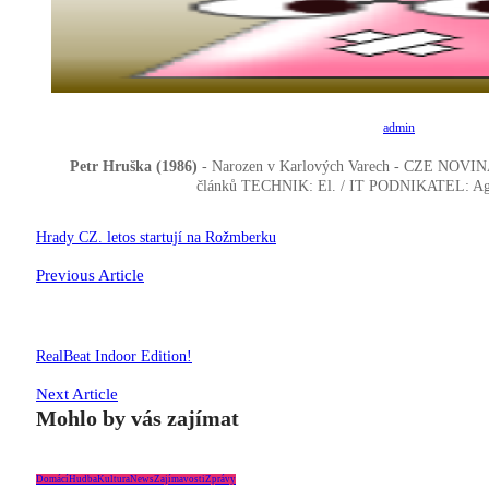
admin
Petr Hruška (1986)
- Narozen v Karlových Varech - CZE
NOVINÁŘ
článků TECHNIK: El. / IT PODNIKATEL: A
Navigace
Hrady CZ. letos startují na Rožmberku
pro
Previous Article
příspěvek
RealBeat Indoor Edition!
Next Article
Mohlo by vás zajímat
Domácí
Hudba
Kultura
News
Zajímavosti
Zprávy