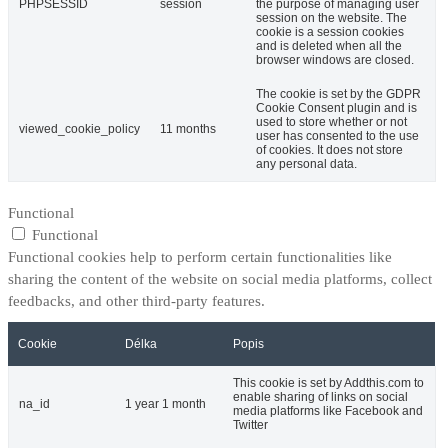
PHPSESSID
session
the purpose of managing user
session on the website. The
cookie is a session cookies
and is deleted when all the
browser windows are closed.
The cookie is set by the GDPR
Cookie Consent plugin and is
used to store whether or not
viewed_cookie_policy
11 months
user has consented to the use
of cookies. It does not store
any personal data.
Functional
Functional
Functional cookies help to perform certain functionalities like
sharing the content of the website on social media platforms, collect
feedbacks, and other third-party features.
Cookie
Délka
Popis
This cookie is set by Addthis.com to
enable sharing of links on social
na_id
1 year 1 month
media platforms like Facebook and
Twitter