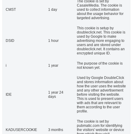
The cookie is set by
CasaleMedia. The cookie is
CMST
1 day
used to collect information
about the usage behavior for
targeted advertising.
This cookie is setup by
doubleclick.net. This cookie is
used by Google to make
DSID
1 hour
advertising more engaging to
users and are stored under
doubleclick.net. It contains an
encrypted unique ID.
The purpose of the cookie is
i
1 year
not known yet.
Used by Google DoubleClick
and stores information about
how the user uses the website
and any other advertisement
1 year 24
IDE
before visiting the website.
days
This is used to present users
with ads that are relevant to
them according to the user
profile.
The cookie is set by
pubmatic.com for identifying
KADUSERCOOKIE
3 months
the visitors' website or device