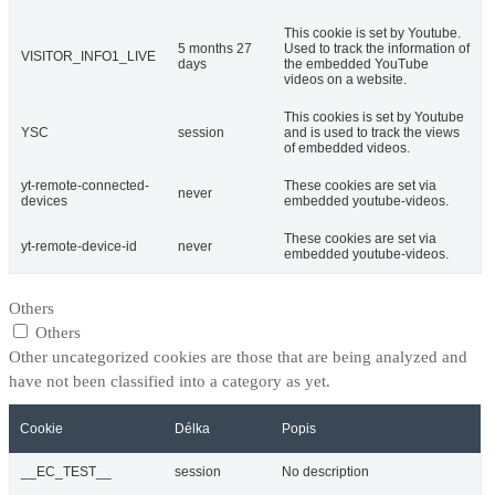
This cookie is set by Youtube.
5 months 27
Used to track the information of
VISITOR_INFO1_LIVE
days
the embedded YouTube
videos on a website.
This cookies is set by Youtube
YSC
session
and is used to track the views
of embedded videos.
yt-remote-connected-
These cookies are set via
never
devices
embedded youtube-videos.
These cookies are set via
yt-remote-device-id
never
embedded youtube-videos.
Others
Others
Other uncategorized cookies are those that are being analyzed and
have not been classified into a category as yet.
Cookie
Délka
Popis
__EC_TEST__
session
No description