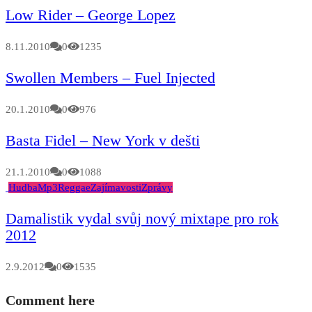
Low Rider – George Lopez
8.11.2010
0
1235
Swollen Members – Fuel Injected
20.1.2010
0
976
Basta Fidel – New York v dešti
21.1.2010
0
1088
Hudba
Mp3
Reggae
Zajímavosti
Zprávy
Damalistik vydal svůj nový mixtape pro rok
2012
2.9.2012
0
1535
Comment here