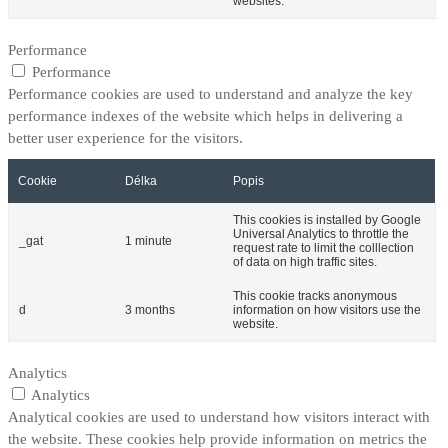
websites.
Performance
Performance
Performance cookies are used to understand and analyze the key
performance indexes of the website which helps in delivering a
better user experience for the visitors.
Cookie
Délka
Popis
This cookies is installed by Google
Universal Analytics to throttle the
_gat
1 minute
request rate to limit the colllection
of data on high traffic sites.
This cookie tracks anonymous
d
3 months
information on how visitors use the
website.
Analytics
Analytics
Analytical cookies are used to understand how visitors interact with
the website. These cookies help provide information on metrics the