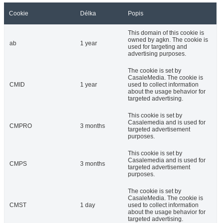
Cookie
Délka
Popis
This domain of this cookie is
owned by agkn. The cookie is
ab
1 year
used for targeting and
advertising purposes.
The cookie is set by
CasaleMedia. The cookie is
CMID
1 year
used to collect information
about the usage behavior for
targeted advertising.
This cookie is set by
Casalemedia and is used for
CMPRO
3 months
targeted advertisement
purposes.
This cookie is set by
Casalemedia and is used for
CMPS
3 months
targeted advertisement
purposes.
The cookie is set by
CasaleMedia. The cookie is
CMST
1 day
used to collect information
about the usage behavior for
targeted advertising.