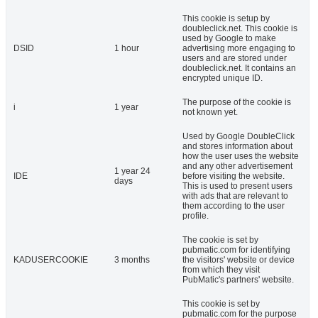
This cookie is setup by
doubleclick.net. This cookie is
used by Google to make
DSID
1 hour
advertising more engaging to
users and are stored under
doubleclick.net. It contains an
encrypted unique ID.
The purpose of the cookie is
i
1 year
not known yet.
Used by Google DoubleClick
and stores information about
how the user uses the website
and any other advertisement
1 year 24
IDE
before visiting the website.
days
This is used to present users
with ads that are relevant to
them according to the user
profile.
The cookie is set by
pubmatic.com for identifying
KADUSERCOOKIE
3 months
the visitors' website or device
from which they visit
PubMatic's partners' website.
This cookie is set by
pubmatic.com for the purpose