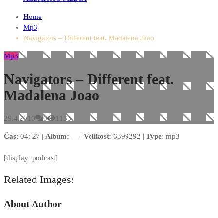
Home
Mp3
Navigators – Different feat. Madalena Joao
Mp3
Navigators – Different feat.
Madalena Joao
29.4.2010
0
1135
Čas:
04: 27 |
Album:
— |
Velikost:
6399292 |
Type:
mp3
[display_podcast]
Related Images:
About Author