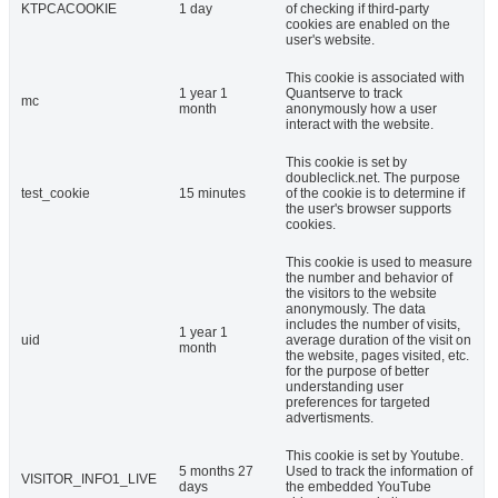
KTPCACOOKIE
1 day
of checking if third-party
cookies are enabled on the
user's website.
This cookie is associated with
1 year 1
Quantserve to track
mc
month
anonymously how a user
interact with the website.
This cookie is set by
doubleclick.net. The purpose
test_cookie
15 minutes
of the cookie is to determine if
the user's browser supports
cookies.
This cookie is used to measure
the number and behavior of
the visitors to the website
anonymously. The data
includes the number of visits,
1 year 1
uid
average duration of the visit on
month
the website, pages visited, etc.
for the purpose of better
understanding user
preferences for targeted
advertisments.
This cookie is set by Youtube.
5 months 27
Used to track the information of
VISITOR_INFO1_LIVE
days
the embedded YouTube