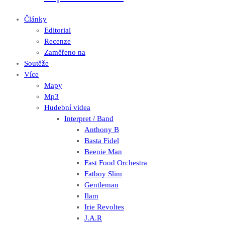
Články
Editorial
Recenze
Zaměřeno na
Soutěže
Více
Mapy
Mp3
Hudební videa
Interpret / Band
Anthony B
Basta Fidel
Beenie Man
Fast Food Orchestra
Fatboy Slim
Gentleman
Ilam
Irie Revoltes
J.A.R