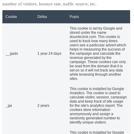
number of visitors, bounce rate, traffic source, etc.
Cookie
Délka
Popis
This cookie is set by Google and
stored under the name
dounleclick.com. This cookie is
used to track how many times
users see a particular advert which
helps in measuring the success of
__gads
1 year 24 days
the campaign and calculate the
revenue generated by the
campaign. These cookies can only
be read from the domain that it is
set on so it will not track any data
while browsing through another
sites.
This cookie is installed by Google
Analytics. The cookie is used to
calculate visitor, session, campaign
data and keep track of site usage
_ga
2 years
for the site's analytics report. The
cookies store information
anonymously and assign a
randomly generated number to
identify unique visitors.
This cookie is installed by Google