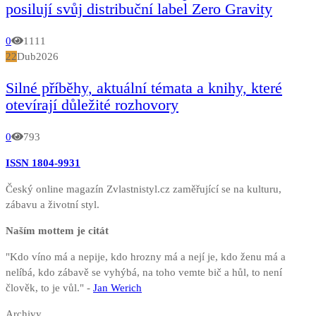
posilují svůj distribuční label Zero Gravity
0
1111
22
Dub
2026
Silné příběhy, aktuální témata a knihy, které
otevírají důležité rozhovory
0
793
ISSN 1804-9931
Český online magazín Zvlastnistyl.cz zaměřující se na kulturu,
zábavu a životní styl.
Naším mottem je citát
"Kdo víno má a nepije, kdo hrozny má a nejí je, kdo ženu má a
nelíbá, kdo zábavě se vyhýbá, na toho vemte bič a hůl, to není
člověk, to je vůl." -
Jan Werich
Archivy