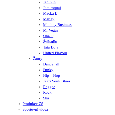
Jah Sun
Jamiroquai
Macka B
Marley
Monkey Business
Mr Vegas
Ska- P
Švihadlo
Tata Bojs
United Flavour
Žánry
Dancehall
Funky
Hip – Hop
Jazz/ Soul/ Blues
Reggae
Rock
Ska
Produkce ZS
Sportovní videa