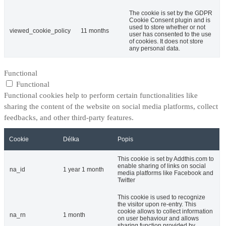
The cookie is set by the GDPR
Cookie Consent plugin and is
used to store whether or not
viewed_cookie_policy
11 months
user has consented to the use
of cookies. It does not store
any personal data.
Functional
Functional
Functional cookies help to perform certain functionalities like
sharing the content of the website on social media platforms, collect
feedbacks, and other third-party features.
Cookie
Délka
Popis
This cookie is set by Addthis.com to
enable sharing of links on social
na_id
1 year 1 month
media platforms like Facebook and
Twitter
This cookie is used to recognize
the visitor upon re-entry. This
cookie allows to collect information
na_rn
1 month
on user behaviour and allows
sharing function provided by