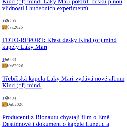
Kind (of) mind: Laky Mari pokřtili desku plnou
vlídnosti i hudebních experimentů
1
709
20
Čvc
2026
FOTO-REPORT: Křest desky Kind (of) mind
kapely Laky Mari
1
233
18
Kvě
2026
Třebíčská kapela Laky Mari vydává nové album
Kind (of) mind.
1
494
24
Dub
2026
Producenti z Bionautu chystají film o Emě
Destinnové i dokument o kapele Lunetic a