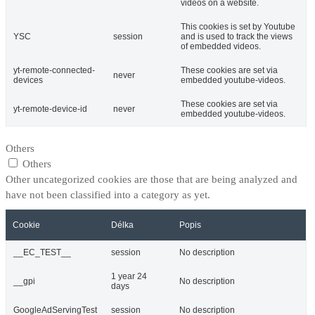
videos on a website.
This cookies is set by Youtube
YSC
session
and is used to track the views
of embedded videos.
yt-remote-connected-
These cookies are set via
never
devices
embedded youtube-videos.
These cookies are set via
yt-remote-device-id
never
embedded youtube-videos.
Others
Others
Other uncategorized cookies are those that are being analyzed and
have not been classified into a category as yet.
Cookie
Délka
Popis
__EC_TEST__
session
No description
1 year 24
__gpi
No description
days
GoogleAdServingTest
session
No description