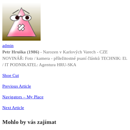
admin
Petr Hruška (1986)
- Narozen v Karlových Varech - CZE
NOVINÁŘ: Foto / kamera - příležitostné psaní článků TECHNIK: El.
/ IT PODNIKATEL: Agentura HRU-SKA
Navigace
Shoe Cut
pro
Previous Article
příspěvek
Navigators – My Place
Next Article
Mohlo by vás zajímat