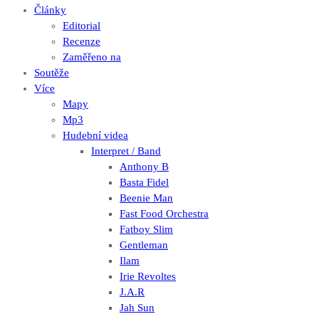
Články
Editorial
Recenze
Zaměřeno na
Soutěže
Více
Mapy
Mp3
Hudební videa
Interpret / Band
Anthony B
Basta Fidel
Beenie Man
Fast Food Orchestra
Fatboy Slim
Gentleman
Ilam
Irie Revoltes
J.A.R
Jah Sun