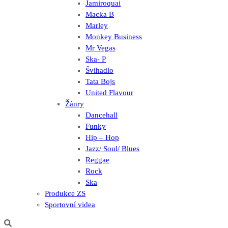
Jamiroquai
Macka B
Marley
Monkey Business
Mr Vegas
Ska- P
Švihadlo
Tata Bojs
United Flavour
Žánry
Dancehall
Funky
Hip – Hop
Jazz/ Soul/ Blues
Reggae
Rock
Ska
Produkce ZS
Sportovní videa