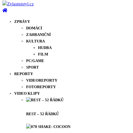
ZPRÁVY
DOMÁCÍ
ZAHRANIČNÍ
KULTURA
HUDBA
FILM
PC/GAME
SPORT
REPORTY
VIDEOREPORTY
FOTOREPORTY
VIDEO KLIPY
REST – 52 ŘÁDKŮ