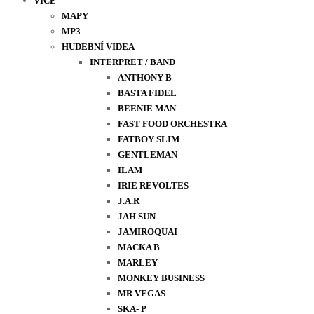
VÍCE
MAPY
MP3
HUDEBNÍ VIDEA
INTERPRET / BAND
ANTHONY B
BASTA FIDEL
BEENIE MAN
FAST FOOD ORCHESTRA
FATBOY SLIM
GENTLEMAN
ILAM
IRIE REVOLTES
J.A.R
JAH SUN
JAMIROQUAI
MACKA B
MARLEY
MONKEY BUSINESS
MR VEGAS
SKA- P