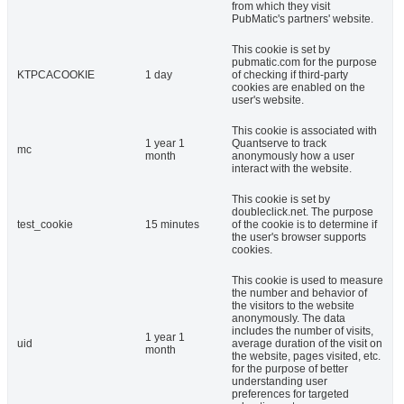
from which they visit
PubMatic's partners' website.
This cookie is set by
pubmatic.com for the purpose
KTPCACOOKIE
1 day
of checking if third-party
cookies are enabled on the
user's website.
This cookie is associated with
1 year 1
Quantserve to track
mc
month
anonymously how a user
interact with the website.
This cookie is set by
doubleclick.net. The purpose
test_cookie
15 minutes
of the cookie is to determine if
the user's browser supports
cookies.
This cookie is used to measure
the number and behavior of
the visitors to the website
anonymously. The data
includes the number of visits,
1 year 1
uid
average duration of the visit on
month
the website, pages visited, etc.
for the purpose of better
understanding user
preferences for targeted