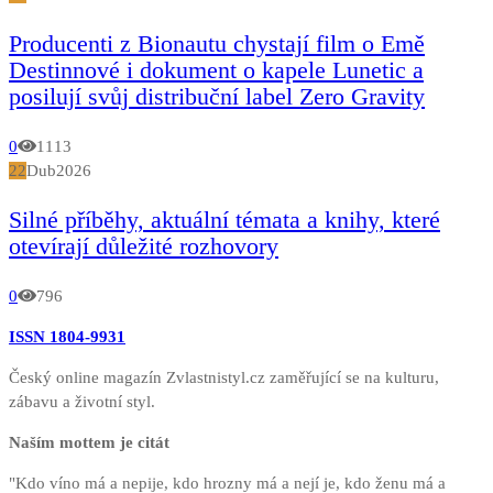
Producenti z Bionautu chystají film o Emě
Destinnové i dokument o kapele Lunetic a
posilují svůj distribuční label Zero Gravity
0
1113
22
Dub
2026
Silné příběhy, aktuální témata a knihy, které
otevírají důležité rozhovory
0
796
ISSN 1804-9931
Český online magazín Zvlastnistyl.cz zaměřující se na kulturu,
zábavu a životní styl.
Naším mottem je citát
"Kdo víno má a nepije, kdo hrozny má a nejí je, kdo ženu má a