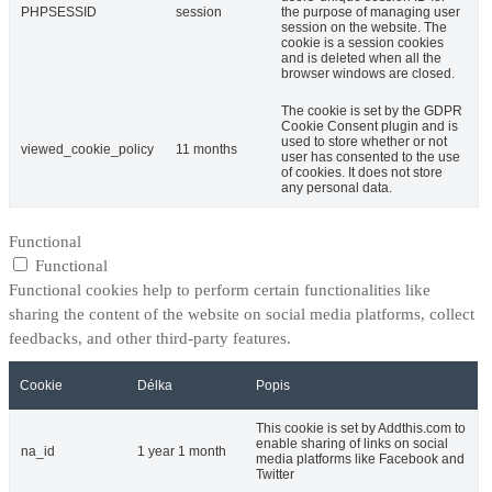
PHPSESSID
session
the purpose of managing user
session on the website. The
cookie is a session cookies
and is deleted when all the
browser windows are closed.
The cookie is set by the GDPR
Cookie Consent plugin and is
used to store whether or not
viewed_cookie_policy
11 months
user has consented to the use
of cookies. It does not store
any personal data.
Functional
Functional
Functional cookies help to perform certain functionalities like
sharing the content of the website on social media platforms, collect
feedbacks, and other third-party features.
Cookie
Délka
Popis
This cookie is set by Addthis.com to
enable sharing of links on social
na_id
1 year 1 month
media platforms like Facebook and
Twitter