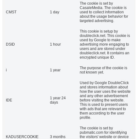
The cookie is set by
CasaleMedia. The cookie is
CMST
1 day
used to collect information
about the usage behavior for
targeted advertising.
This cookie is setup by
doubleclick.net. This cookie is
used by Google to make
DSID
1 hour
advertising more engaging to
users and are stored under
doubleclick.net. It contains an
encrypted unique ID.
The purpose of the cookie is
i
1 year
not known yet.
Used by Google DoubleClick
and stores information about
how the user uses the website
and any other advertisement
1 year 24
IDE
before visiting the website.
days
This is used to present users
with ads that are relevant to
them according to the user
profile.
The cookie is set by
pubmatic.com for identifying
KADUSERCOOKIE
3 months
the visitors' website or device