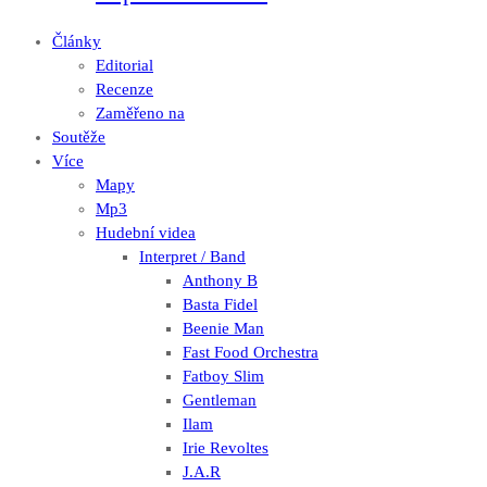
Články
Editorial
Recenze
Zaměřeno na
Soutěže
Více
Mapy
Mp3
Hudební videa
Interpret / Band
Anthony B
Basta Fidel
Beenie Man
Fast Food Orchestra
Fatboy Slim
Gentleman
Ilam
Irie Revoltes
J.A.R