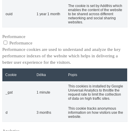
The cookie is set by Addthis which
enables the content of the website
ouid
1 year 1 month
to be shared across different
networking and social sharing
websites.
Performance
Performance
Performance cookies are used to understand and analyze the key
performance indexes of the website which helps in delivering a
better user experience for the visitors.
Cookie
Délka
Popis
This cookies is installed by Google
Universal Analytics to throttle the
_gat
1 minute
request rate to limit the colllection
of data on high traffic sites.
This cookie tracks anonymous
d
3 months
information on how visitors use the
website.
Analytics