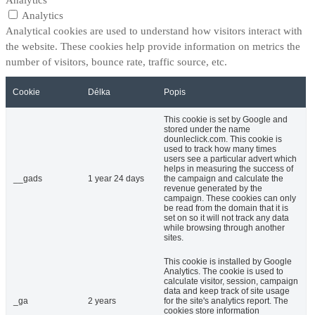
Analytics
Analytical cookies are used to understand how visitors interact with
the website. These cookies help provide information on metrics the
number of visitors, bounce rate, traffic source, etc.
Cookie
Délka
Popis
This cookie is set by Google and
stored under the name
dounleclick.com. This cookie is
used to track how many times
users see a particular advert which
helps in measuring the success of
__gads
1 year 24 days
the campaign and calculate the
revenue generated by the
campaign. These cookies can only
be read from the domain that it is
set on so it will not track any data
while browsing through another
sites.
This cookie is installed by Google
Analytics. The cookie is used to
calculate visitor, session, campaign
data and keep track of site usage
_ga
2 years
for the site's analytics report. The
cookies store information