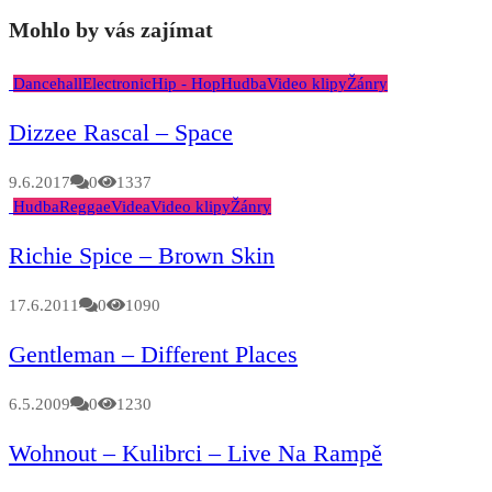
Mohlo by vás zajímat
Dancehall
Electronic
Hip - Hop
Hudba
Video klipy
Žánry
Dizzee Rascal – Space
9.6.2017
0
1337
Hudba
Reggae
Videa
Video klipy
Žánry
Richie Spice – Brown Skin
17.6.2011
0
1090
Gentleman – Different Places
6.5.2009
0
1230
Wohnout – Kulibrci – Live Na Rampě