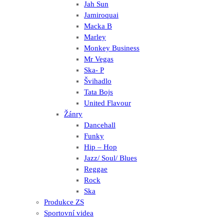
Jah Sun
Jamiroquai
Macka B
Marley
Monkey Business
Mr Vegas
Ska- P
Švihadlo
Tata Bojs
United Flavour
Žánry
Dancehall
Funky
Hip – Hop
Jazz/ Soul/ Blues
Reggae
Rock
Ska
Produkce ZS
Sportovní videa