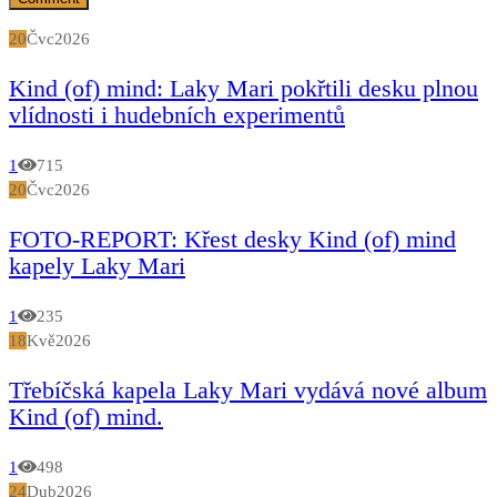
20
Čvc
2026
Kind (of) mind: Laky Mari pokřtili desku plnou
vlídnosti i hudebních experimentů
1
715
20
Čvc
2026
FOTO-REPORT: Křest desky Kind (of) mind
kapely Laky Mari
1
235
18
Kvě
2026
Třebíčská kapela Laky Mari vydává nové album
Kind (of) mind.
1
498
24
Dub
2026