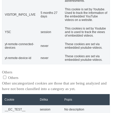
advertisments.
This cookie is set by Youtube.
5 months 27
Used to track the information of
VISITOR_INFO1_LIVE
days
the embedded YouTube
videos on a website.
This cookies is set by Youtube
YSC
session
and is used to track the views
of embedded videos.
yt-remote-connected-
These cookies are set via
never
devices
embedded youtube-videos.
These cookies are set via
yt-remote-device-id
never
embedded youtube-videos.
Others
Others
Other uncategorized cookies are those that are being analyzed and
have not been classified into a category as yet.
Cookie
Délka
Popis
__EC_TEST__
session
No description