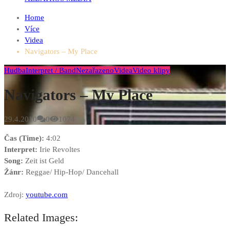
Home
Více
Videa
Navigators – My Place
Hudba
Interpret / Band
Nezařazeno
Videa
Video klipy
Navigators – My Place
29.4.2010
0
1074
Čas (Time):
4:02
Interpret:
Irie Revoltes
Song:
Zeit ist Geld
Žánr:
Reggae/ Hip-Hop/ Dancehall
Zdroj:
youtube.com
Related Images: