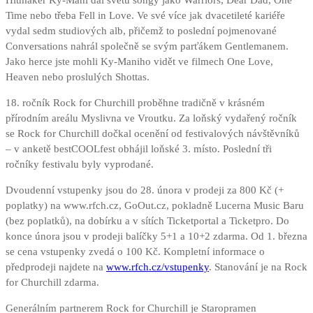
Hitmaker Ky-Mani dal světu songy jako Warriors, Dear Dad, One
Time nebo třeba Fell in Love. Ve své více jak dvacetileté kariéře
vydal sedm studiových alb, přičemž to poslední pojmenované
Conversations nahrál společně se svým parťákem Gentlemanem.
Jako herce jste mohli Ky-Maniho vidět ve filmech One Love,
Heaven nebo proslulých Shottas.
18. ročník Rock for Churchill proběhne tradičně v krásném
přírodním areálu Myslivna ve Vroutku. Za loňský vydařený ročník
se Rock for Churchill dočkal ocenění od festivalových návštěvníků
– v anketě bestCOOLfest obhájil loňské 3. místo. Poslední tři
ročníky festivalu byly vyprodané.
Dvoudenní vstupenky jsou do 28. února v prodeji za 800 Kč (+
poplatky) na www.rfch.cz, GoOut.cz, pokladně Lucerna Music Baru
(bez poplatků), na dobírku a v sítích Ticketportal a Ticketpro. Do
konce února jsou v prodeji balíčky 5+1 a 10+2 zdarma. Od 1. března
se cena vstupenky zvedá o 100 Kč. Kompletní informace o
předprodeji najdete na
www.rfch.cz/vstupenky
. Stanování je na Rock
for Churchill zdarma.
Generálním partnerem Rock for Churchill je Staropramen