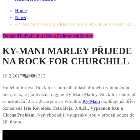
Home
News
KY-MANI MARLEY PŘIJEDE NA ROCK FOR CHURCHILL
Domácí
Hudba
Kultura
News
Zajímavosti
Zprávy
KY-MANI MARLEY PŘIJEDE
NA ROCK FOR CHURCHILL
19.2.2017
0
1313
Hudební festival Rock for Churchill ohlásil druhého zahraničního
interpreta, je jím hvězda reggae Ky-Mani Marley. Rock for Churchill
se uskuteční 25. a 26. srpna ve Vroutku.
Ky-Mani
doplňuje již dříve
oznámené
Irie Révoltés, Tata Bojs, J.A.R., Vypsanou fixu a
Circus Problem
. Nejvýhodnější vstupenky jsou v prodeji pouze do
28. února.