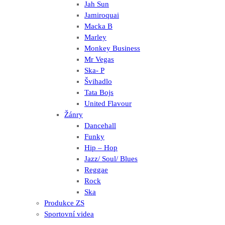
Jah Sun
Jamiroquai
Macka B
Marley
Monkey Business
Mr Vegas
Ska- P
Švihadlo
Tata Bojs
United Flavour
Žánry
Dancehall
Funky
Hip – Hop
Jazz/ Soul/ Blues
Reggae
Rock
Ska
Produkce ZS
Sportovní videa