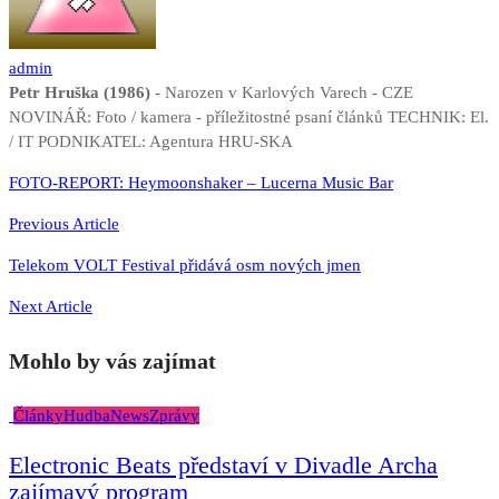
admin
Petr Hruška (1986)
- Narozen v Karlových Varech - CZE
NOVINÁŘ: Foto / kamera - příležitostné psaní článků TECHNIK: El.
/ IT PODNIKATEL: Agentura HRU-SKA
Navigace
FOTO-REPORT: Heymoonshaker – Lucerna Music Bar
pro
Previous Article
příspěvek
Telekom VOLT Festival přidává osm nových jmen
Next Article
Mohlo by vás zajímat
Články
Hudba
News
Zprávy
Electronic Beats představí v Divadle Archa
zajímavý program