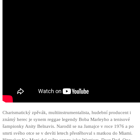
Charismatický zpěvák, multiinstrumentalista, hudební producent i
známý herec je synem reggae legendy Boba Marleyho a tenisové
šampionky Anity Belnavis. Narodil se na Jamajce v roce 1976 a po
smrti svého otce se v devíti letech přestěhoval s matkou do Miami.