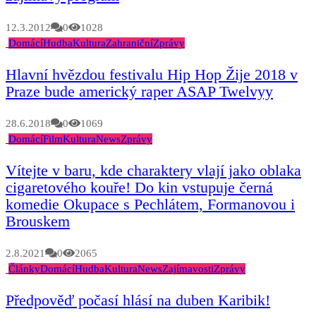
12.3.2012
0
1028
Domácí
Hudba
Kultura
Zahraniční
Zprávy
Hlavní hvězdou festivalu Hip Hop Žije 2018 v
Praze bude americký raper ASAP Twelvyy
28.6.2018
0
1069
Domácí
Film
Kultura
News
Zprávy
Vítejte v baru, kde charaktery vlají jako oblaka
cigaretového kouře! Do kin vstupuje černá
komedie Okupace s Pechlátem, Formanovou i
Brouskem
2.8.2021
0
2065
Články
Domácí
Hudba
Kultura
News
Zajímavosti
Zprávy
Předpověď počasí hlásí na duben Karibik!