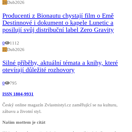
24
Dub
2026
Producenti z Bionautu chystají film o Emě
Destinnové i dokument o kapele Lunetic a
posilují svůj distribuční label Zero Gravity
0
1112
22
Dub
2026
Silné příběhy, aktuální témata a knihy, které
otevírají důležité rozhovory
0
795
ISSN 1804-9931
Český online magazín Zvlastnistyl.cz zaměřující se na kulturu,
zábavu a životní styl.
Naším mottem je citát