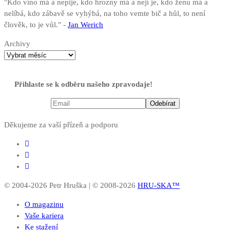
"Kdo víno má a nepije, kdo hrozny má a nejí je, kdo ženu má a
nelíbá, kdo zábavě se vyhýbá, na toho vemte bič a hůl, to není
člověk, to je vůl." -
Jan Werich
Archivy
Přihlaste se k odběru našeho zpravodaje!
Děkujeme za vaší přízeň a podporu
© 2004-2026 Petr Hruška | © 2008-2026
HRU-SKA™
O magazinu
Vaše kariera
Ke stažení