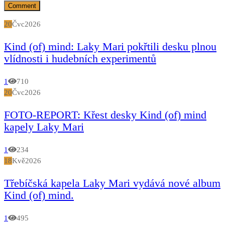
20
Čvc
2026
Kind (of) mind: Laky Mari pokřtili desku plnou
vlídnosti i hudebních experimentů
1
710
20
Čvc
2026
FOTO-REPORT: Křest desky Kind (of) mind
kapely Laky Mari
1
234
18
Kvě
2026
Třebíčská kapela Laky Mari vydává nové album
Kind (of) mind.
1
495