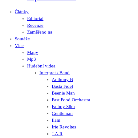
Články
Editorial
Recenze
Zaměřeno na
Soutěže
Více
Mapy
Mp3
Hudební videa
Interpret / Band
Anthony B
Basta Fidel
Beenie Man
Fast Food Orchestra
Fatboy Slim
Gentleman
Ilam
Irie Revoltes
J.A.R