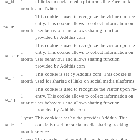
na_id
1
of links on social media platforms like Facebook
month
and Twitter
This cookie is used to recognize the visitor upon re-
1
entry. This cookie allows to collect information on
na_rn
month
user behaviour and allows sharing function
provided by Addthis.com
This cookie is used to recognize the visitor upon re-
1
entry. This cookie allows to collect information on
na_sc_e
month
user behaviour and allows sharing function
provided by Addthis.com
1
This cookie is set by Addthis.com. This cookie is
na_sr
month
used for sharing of links on social media platforms.
This cookie is used to recognize the visitor upon re-
1
entry. This cookie allows to collect information on
na_srp
minute
user behaviour and allows sharing function
provided by Addthis.com
1 year
This cookie is set by the provider Addthis. This
na_tc
1
cookie is used for social media sharing tracking
month
service.
1 year
The cookie is set by Addthis which enables the