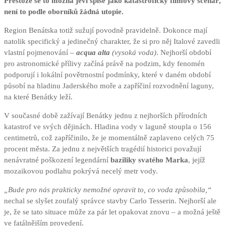
Přestože se to možná jeví spíše jako katastrofický filmový scénář,
není to podle oborníků žádná utopie.
Region Benátska totiž sužují povodně pravidelně. Dokonce mají
natolik specifický a jedinečný charakter, že si pro něj Italové zavedli
vlastní pojmenování –
acqua alta
(vysoká voda)
. Nejhorší období
pro astronomické přílivy začíná právě na podzim, kdy fenomén
podporují i lokální povětrnostní podmínky, které v daném období
působí na hladinu Jaderského moře a zapříčiní rozvodnění laguny,
na které Benátky leží.
V současné době zažívají Benátky jednu z nejhorších přírodních
katastrof ve svých dějinách. Hladina vody v laguně stoupla o 156
centimetrů, což zapříčinilo, že je momentálně zaplaveno celých 75
procent města. Za jednu z největších tragédií historici považují
nenávratné poškození legendární
baziliky svatého Marka
, jejíž
mozaikovou podlahu pokrývá necelý metr vody.
„Bude pro nás prakticky nemožné opravit to, co voda způsobila,“
nechal se slyšet zoufalý správce stavby Carlo Tesserin. Nejhorší ale
je, že se tato situace může za pár let opakovat znovu – a možná ještě
ve fatálnějším provedení.