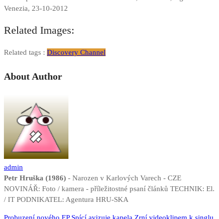
Venezia, 23-10-2012
Related Images:
Related tags :
Discovery Channel
About Author
admin
Petr Hruška (1986)
- Narozen v Karlových Varech - CZE
NOVINÁŘ: Foto / kamera - příležitostné psaní článků TECHNIK: El.
/ IT PODNIKATEL: Agentura HRU-SKA
Navigace
Probuzení nového EP Spící avizuje kapela Zrní videoklipem k singlu