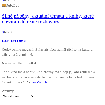
0
1092
22
Dub
2026
Silné příběhy, aktuální témata a knihy, které
otevírají důležité rozhovory
0
780
ISSN 1804-9931
Český online magazín Zvlastnistyl.cz zaměřující se na kulturu,
zábavu a životní styl.
Naším mottem je citát
"Kdo víno má a nepije, kdo hrozny má a nejí je, kdo ženu má a
nelíbá, kdo zábavě se vyhýbá, na toho vemte bič a hůl, to není
člověk, to je vůl." -
Jan Werich
Archivy