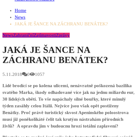
Home
News
JAKÁ JE ŠANCE NA ZÁCHRANU BENÁTEK?
News
Zahraniční
Zajímavosti
Zprávy
JAKÁ JE ŠANCE NA
ZÁCHRANU BENÁTEK?
5.11.2018
0
1057
Lidé brodící se po kolena ulicemi, nenávratně poškozená bazilika
svatého Marka, škody odhadované více jak na jednu miliardu eur,
30 lidských obětí. To vše napáchaly silné bouřky, které minulý
týden zasáhly celou Itálii. Nejvíce jsou však opět postiženy
Benátky. Proč právě turistický skvost Apeninského poloostrova
musí již poněkolikáté čelit tak krutým nástrahám přírodních
živlů? A opravdu jim v budoucnu hrozí totální zaplavení?