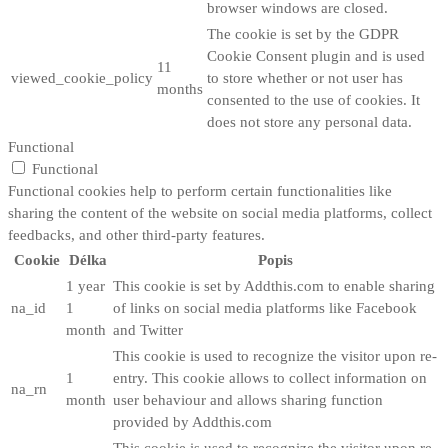
browser windows are closed.
The cookie is set by the GDPR
Cookie Consent plugin and is used
11
viewed_cookie_policy
to store whether or not user has
months
consented to the use of cookies. It
does not store any personal data.
Functional
Functional
Functional cookies help to perform certain functionalities like
sharing the content of the website on social media platforms, collect
feedbacks, and other third-party features.
Cookie
Délka
Popis
1 year
This cookie is set by Addthis.com to enable sharing
na_id
1
of links on social media platforms like Facebook
month
and Twitter
This cookie is used to recognize the visitor upon re-
1
entry. This cookie allows to collect information on
na_rn
month
user behaviour and allows sharing function
provided by Addthis.com
This cookie is used to recognize the visitor upon re-