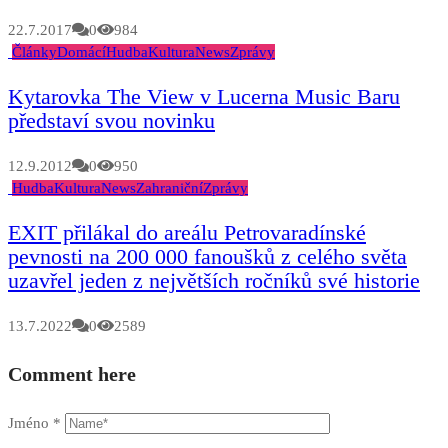
22.7.2017
0
984
Články
Domácí
Hudba
Kultura
News
Zprávy
Kytarovka The View v Lucerna Music Baru
představí svou novinku
12.9.2012
0
950
Hudba
Kultura
News
Zahraniční
Zprávy
EXIT přilákal do areálu Petrovaradínské
pevnosti na 200 000 fanoušků z celého světa
uzavřel jeden z největších ročníků své historie
13.7.2022
0
2589
Comment here
Jméno
*