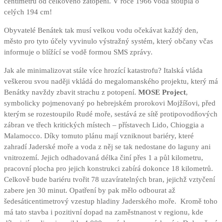
centimetrů od celkového zatopení. V roce 1966 voda stoupla o
celých 194 cm!
Obyvatelé Benátek tak musí velkou vodu očekávat každý den,
město pro tyto účely vyvinulo výstražný systém, který občany včas
informuje o blížící se vodě formou SMS zprávy.
Jak ale minimalizovat stále více hrozící katastrofu? Italská vláda
veškerou svou naději vkládá do megalomanského projektu, který má
Benátky navždy zbavit strachu z potopení.
MOSE Project
,
symbolicky pojmenovaný po hebrejském prorokovi Mojžíšovi, před
kterým se rozestoupilo Rudé moře, sestává ze sítě protipovodňových
zábran ve třech kritických místech – přístavech Lido, Chioggia a
Malamocco. Díky tomuto plánu mají vzniknout bariéry, které
zahradí Jaderské moře a voda z něj se tak nedostane do laguny ani
vnitrozemí. Jejich odhadovaná délka činí přes 1 a půl kilometru,
pracovní plocha pro jejich konstrukci zabírá dokonce 18 kilometrů.
Celkově bude bariéru tvořit 78 uzavíratelných bran, jejichž vztyčení
zabere jen 30 minut. Opatření by pak mělo odbourat až
šedesáticentimetrový vzestup hladiny Jaderského moře. Kromě toho
má tato stavba i pozitivní dopad na zaměstnanost v regionu, kde