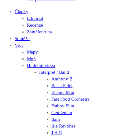
Články
Editorial
Recenze
Zaměřeno na
Soutěže
Více
Mapy
Mp3
Hudební videa
Interpret / Band
Anthony B
Basta Fidel
Beenie Man
Fast Food Orchestra
Fatboy Slim
Gentleman
Ilam
Irie Revoltes
J.A.R