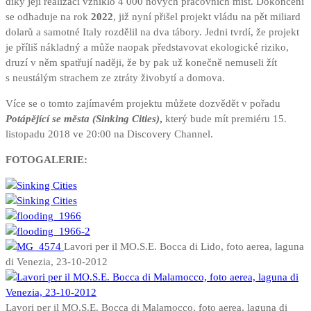
díky její realizaci vzniklo 4 000 nových pracovních míst. Dokončení
se odhaduje na rok
2022
, již nyní přišel projekt vládu na pět miliard
dolarů a samotné Italy rozdělil na dva tábory. Jedni tvrdí, že projekt
je příliš nákladný a může naopak představovat ekologické riziko,
druzí v něm spatřují naději, že by pak už konečně nemuseli žít
s neustálým strachem ze ztráty živobytí a domova.
Více se o tomto zajímavém projektu můžete dozvědět v pořadu
Potápějící se města (Sinking Cities)
,
který bude mít premiéru 15.
listopadu 2018 ve 20:00 na Discovery Channel.
FOTOGALERIE:
Lavori per il MO.S.E. Bocca di Lido, foto aerea, laguna
di Venezia, 23-10-2012
Lavori per il MO.S.E. Bocca di Malamocco, foto aerea, laguna di