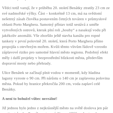
Vědci totiž varují, že v průběhu 20. století Benátky ztratily 23 cm ze
své nadmořské výšky. Část – konkrétně 13 cm, má na svědomí
nešetrný zásah člověka postavením četných továren v průmyslové
oblasti Porto Marghera. Samotný přístav totiž sestává z uměle
vytvořených ostrovů, kterak plní roli „houby“ a nasakují vodu při
jakékoliv anomálii. Vše zhoršilo ještě stavba kanálu pro ropné
tankery v první polovině 20. století, která Porto Marghera přímo
propojila s otevřeným mořem. Kvůli těmto vlivům řádově vzrostlo
záplavové riziko pro samotné hlavní město regionu. Podobný efekt
měly i další projekty v bezprostřední blízkosti města, především
dopravní mosty nebo přehrady.
Ulice Benátek se začínají plnit vodou v momentě, kdy hladina
laguny vyroste o 90 cm. Při nárůstu o 140 cm je zaplavena polovina
města. Pokud by hranice překročila 200 cm, voda zaplaví celé
Benátky.
A není to bohužel vůbec nereálné!
Již jednou bylo jedno z nejkrásnější město na světě doslova jen pár