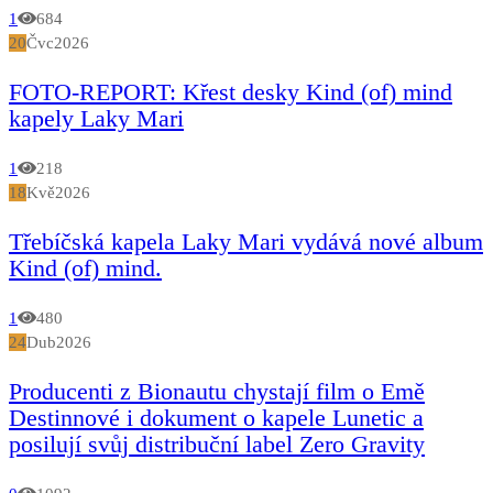
1
684
20
Čvc
2026
FOTO-REPORT: Křest desky Kind (of) mind
kapely Laky Mari
1
218
18
Kvě
2026
Třebíčská kapela Laky Mari vydává nové album
Kind (of) mind.
1
480
24
Dub
2026
Producenti z Bionautu chystají film o Emě
Destinnové i dokument o kapele Lunetic a
posilují svůj distribuční label Zero Gravity