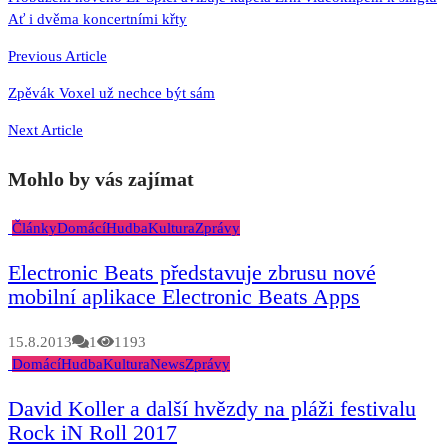
Ať i dvěma koncertními křty
pro
příspěvek
Previous Article
Zpěvák Voxel už nechce být sám
Next Article
Mohlo by vás zajímat
Články
Domácí
Hudba
Kultura
Zprávy
Electronic Beats představuje zbrusu nové
mobilní aplikace Electronic Beats Apps
15.8.2013
1
1193
Domácí
Hudba
Kultura
News
Zprávy
David Koller a další hvězdy na pláži festivalu
Rock iN Roll 2017