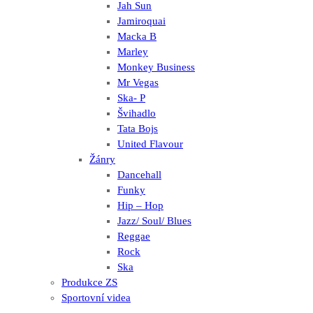
Jah Sun
Jamiroquai
Macka B
Marley
Monkey Business
Mr Vegas
Ska- P
Švihadlo
Tata Bojs
United Flavour
Žánry
Dancehall
Funky
Hip – Hop
Jazz/ Soul/ Blues
Reggae
Rock
Ska
Produkce ZS
Sportovní videa