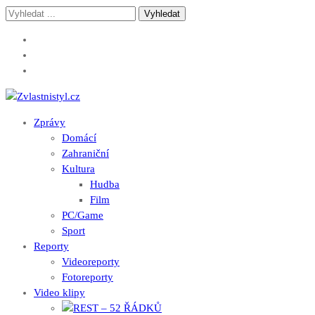
Skip
Skip
Vyhledávání
to
to
pro:
navigation
content
Zvlastnistyl.cz
Pramen kultury, zábavy a životního stylu
Zprávy
Domácí
Zahraniční
Kultura
Hudba
Film
PC/Game
Sport
Reporty
Videoreporty
Fotoreporty
Video klipy