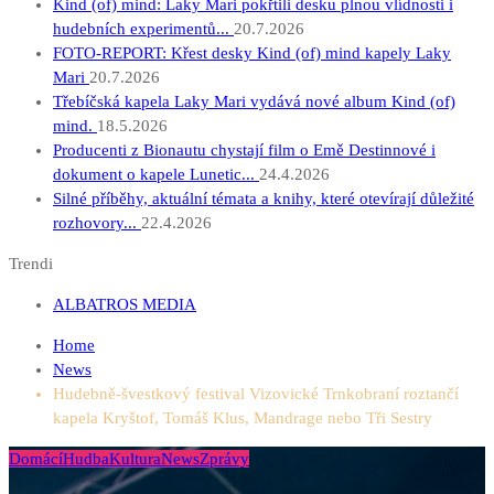
Kind (of) mind: Laky Mari pokřtili desku plnou vlídnosti i
hudebních experimentů...
20.7.2026
FOTO-REPORT: Křest desky Kind (of) mind kapely Laky
Mari
20.7.2026
Třebíčská kapela Laky Mari vydává nové album Kind (of)
mind.
18.5.2026
Producenti z Bionautu chystají film o Emě Destinnové i
dokument o kapele Lunetic...
24.4.2026
Silné příběhy, aktuální témata a knihy, které otevírají důležité
rozhovory...
22.4.2026
Trendi
ALBATROS MEDIA
Home
News
Hudebně-švestkový festival Vizovické Trnkobraní roztančí
kapela Kryštof, Tomáš Klus, Mandrage nebo Tři Sestry
Domácí
Hudba
Kultura
News
Zprávy