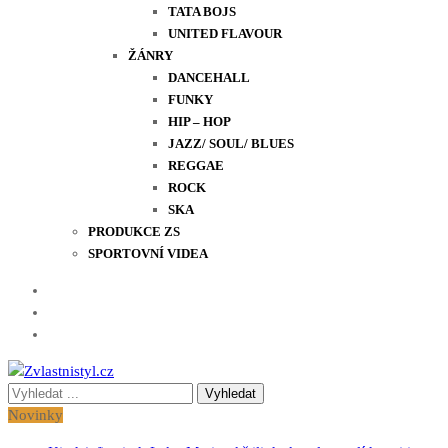
TATA BOJS
UNITED FLAVOUR
ŽÁNRY
DANCEHALL
FUNKY
HIP – HOP
JAZZ/ SOUL/ BLUES
REGGAE
ROCK
SKA
PRODUKCE ZS
SPORTOVNÍ VIDEA
Vyhledávání
Zvlastnistyl.cz
Pramen kultury, zábavy a životního stylu
pro:
Novinky