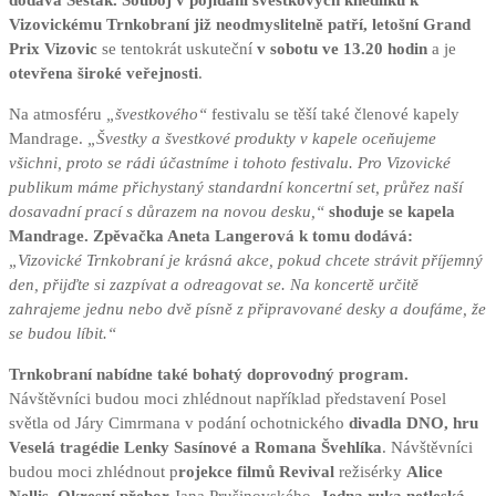
dodává Šesták. Souboj v pojídání švestkových knedlíků k
Vizovickému Trnkobraní již neodmyslitelně patří, letošní Grand
Prix Vizovic
se tentokrát uskuteční
v sobotu ve 13.20 hodin
a je
otevřena široké veřejnosti
.
Na atmosféru
„švestkového“
festivalu se těší také členové kapely
Mandrage.
„Švestky a švestkové produkty v kapele oceňujeme
všichni, proto se rádi účastníme i tohoto festivalu. Pro Vizovické
publikum máme přichystaný standardní koncertní set, průřez naší
dosavadní prací s důrazem na novou desku,“
shoduje se kapela
Mandrage. Zpěvačka Aneta Langerová k tomu dodává:
„Vizovické Trnkobraní je krásná akce, pokud chcete strávit příjemný
den, přijďte si zazpívat a odreagovat se. Na koncertě určitě
zahrajeme jednu nebo dvě písně z připravované desky a doufáme, že
se budou líbit.“
Trnkobraní nabídne také bohatý doprovodný program.
Návštěvníci budou moci zhlédnout například představení Posel
světla od Járy Cimrmana v podání ochotnického
divadla DNO, hru
Veselá tragédie Lenky Sasínové a Romana Švehlíka
. Návštěvníci
budou moci zhlédnout p
rojekce filmů Revival
režisérky
Alice