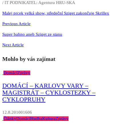
/ IT PODNIKATEL: Agentura HRU-SKA
Navigace
Malej prcek velká show, středeční Sziget zakončuje Skrillex
pro
Previous Article
příspěvek
Super bahno aneb Sziget ze stanu
Next Article
Mohlo by vás zajímat
Domácí
Zprávy
DOMÁCÍ – KARLOVY VARY –
MAGISTRÁT – CYKLOSTEZKY –
CYKLOPRUHY
12.8.2010
0
1606
Články
Domácí
Hudba
Kultura
Zprávy