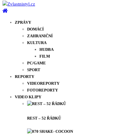
ZPRÁVY
DOMÁCÍ
ZAHRANIČNÍ
KULTURA
HUDBA
FILM
PC/GAME
SPORT
REPORTY
VIDEOREPORTY
FOTOREPORTY
VIDEO KLIPY
REST – 52 ŘÁDKŮ