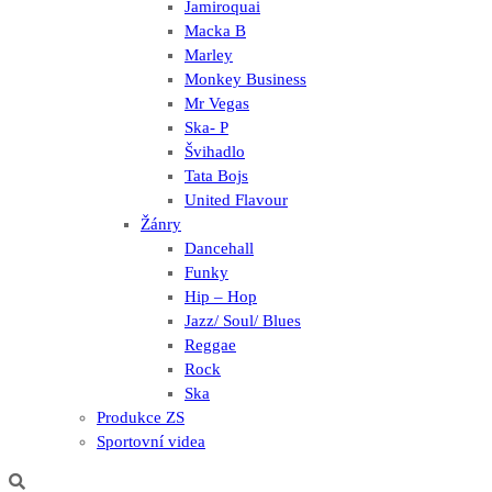
Jamiroquai
Macka B
Marley
Monkey Business
Mr Vegas
Ska- P
Švihadlo
Tata Bojs
United Flavour
Žánry
Dancehall
Funky
Hip – Hop
Jazz/ Soul/ Blues
Reggae
Rock
Ska
Produkce ZS
Sportovní videa