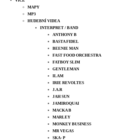
VÍCE
MAPY
MP3
HUDEBNÍ VIDEA
INTERPRET / BAND
ANTHONY B
BASTA FIDEL
BEENIE MAN
FAST FOOD ORCHESTRA
FATBOY SLIM
GENTLEMAN
ILAM
IRIE REVOLTES
J.A.R
JAH SUN
JAMIROQUAI
MACKA B
MARLEY
MONKEY BUSINESS
MR VEGAS
SKA- P