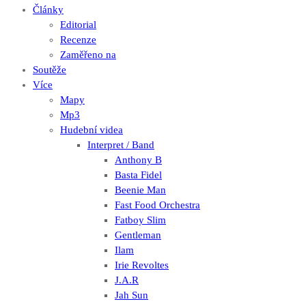
Články
Editorial
Recenze
Zaměřeno na
Soutěže
Více
Mapy
Mp3
Hudební videa
Interpret / Band
Anthony B
Basta Fidel
Beenie Man
Fast Food Orchestra
Fatboy Slim
Gentleman
Ilam
Irie Revoltes
J.A.R
Jah Sun