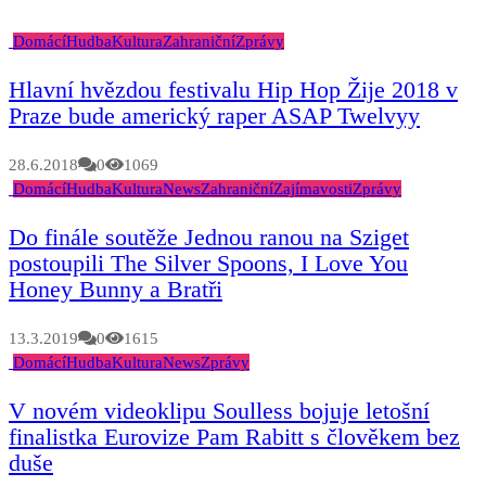
Domácí
Hudba
Kultura
Zahraniční
Zprávy
Hlavní hvězdou festivalu Hip Hop Žije 2018 v
Praze bude americký raper ASAP Twelvyy
28.6.2018
0
1069
Domácí
Hudba
Kultura
News
Zahraniční
Zajímavosti
Zprávy
Do finále soutěže Jednou ranou na Sziget
postoupili The Silver Spoons, I Love You
Honey Bunny a Bratři
13.3.2019
0
1615
Domácí
Hudba
Kultura
News
Zprávy
V novém videoklipu Soulless bojuje letošní
finalistka Eurovize Pam Rabitt s člověkem bez
duše