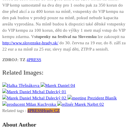
VIP kemp samostatně na dva dny pro 1 osobu pak za 350 korun do
dne před akcí a za 400 korun na místě, vstupenky do VIP kempu na
den pak budou v prodeji pouze na místě, pokud nebude kapacita
areálu vyprodána. Na místě budou k dispozici také dětské vstupenky
do VIP kempu za 100 korun, děti do výšky 1 metr mají vstup do VIP
kempu zdarma. V
stupenky na festival na Slovensku
lze zakoupit na
http://www.slovenske-hrady.sk/
do 30. června za 19 eur, do 8. září za
22 eur a na místě za 25 eur, slevy mají děti, ZTP/P a senioři.
ZDROJ: TZ
4PRESS
Related Images:
Related tags :
4PRESS
Hrady CZ
About Author