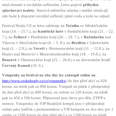
umývárnami a sociálním zařízením. Letos poprvé
přibydou
splachovací toalety
. Stanová městečka zdarma i nadále zůstávají,
zde bude k dispozici sociální zařízení, pitná voda a koše na odpad.
Festival Hrady CZ se letos odehraje na
Točníku
ve Středočeském
kraji (14. – 15.7.), na
Kunětické hoře
v Pardubickém kraji (21. – 22.
7.), na
Švihově
v Plzeňském kraji (28. – 29. 7.), v
Rožmberku
nad
Vltavou v Jihočeském kraji (4. – 5. 8.), na
Bezdězu
v Libereckém
kraji (1. – 2.9.), na
Veveří
v Jihomoravském kraji (11. – 12.8.), na
Hradci nad Moravicí v Moravskoslezském kraji (18. – 19.8.), na
Bouzově
v Olomouckém kraji (25. – 26.8.) a na slovenském hradě
Červený Kameň
(10. 9.).
Vstupenky na festival na oba dny lze zakoupit online na
http://www.ceskehrady.cz/cs/vstupenky/
do dne před akcí za 820
korun, na místě pak za 890 korun. Vstupné na pátek v předprodeji
do dne před akcí za 400 korun, na sobotu za 520 korun, na místě
pak za 450 a 590 korun. Připravené jsou slevy pro děti, ZTP/P a
seniory. Vstupenky do VIP Hradních kempů jsou v předprodeji
online jako balíček s permanentkou a VIP kempem na dva dny pro 1
osobu za 1100 korun do dne před akcí a za 1200 korun na místě.