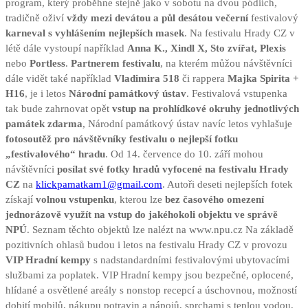
program, který proběhne stejně jako v sobotu na dvou pódiích,
tradičně oživí
vždy mezi devátou a půl desátou večerní
festivalový
karneval s vyhlášením nejlepších masek
. Na festivalu Hrady CZ v
létě dále vystoupí například
Anna K., Xindl X, Sto zvířat, Plexis
nebo
Portless
.
Partnerem festivalu
, na kterém můžou návštěvníci
dále vidět také například
Vladimira 518
či rappera
Majka Spirita +
H16
, je i letos
Národní památkový ústav
. Festivalová vstupenka
tak bude zahrnovat opět
vstup na prohlídkové okruhy jednotlivých
památek zdarma
, Národní památkový ústav navíc letos vyhlašuje
fotosoutěž pro návštěvníky festivalu o nejlepší fotku
„festivalového“ hradu
. Od 14. července do 10. září mohou
návštěvníci
posílat své fotky hradů vyfocené na festivalu Hrady
CZ
na
klickpamatkam1@gmail.com
. Autoři deseti nejlepších fotek
získají
volnou vstupenku
, kterou lze
bez časového omezení
jednorázově využít na vstup do jakéhokoli objektu ve správě
NPÚ
. Seznam těchto objektů lze nalézt na www.npu.cz Na základě
pozitivních ohlasů budou i letos na festivalu Hrady CZ v provozu
VIP Hradní kempy
s nadstandardními festivalovými ubytovacími
službami za poplatek. VIP Hradní kempy jsou bezpečné, oplocené,
hlídané a osvětlené areály s nonstop recepcí a úschovnou, možností
dobití mobilů, nákupu potravin a nápojů, sprchami s teplou vodou,