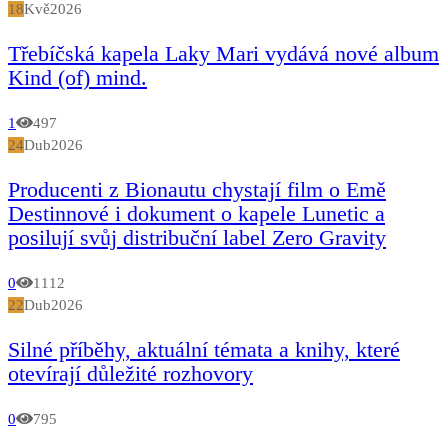
18
Kvě
2026
Třebíčská kapela Laky Mari vydává nové album
Kind (of) mind.
1
497
24
Dub
2026
Producenti z Bionautu chystají film o Emě
Destinnové i dokument o kapele Lunetic a
posilují svůj distribuční label Zero Gravity
0
1112
22
Dub
2026
Silné příběhy, aktuální témata a knihy, které
otevírají důležité rozhovory
0
795