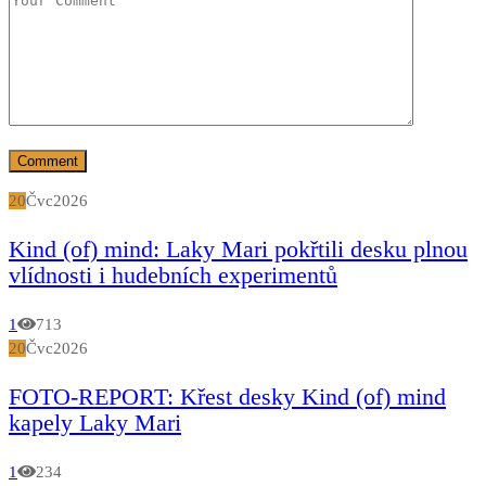
20
Čvc
2026
Kind (of) mind: Laky Mari pokřtili desku plnou
vlídnosti i hudebních experimentů
1
713
20
Čvc
2026
FOTO-REPORT: Křest desky Kind (of) mind
kapely Laky Mari
1
234