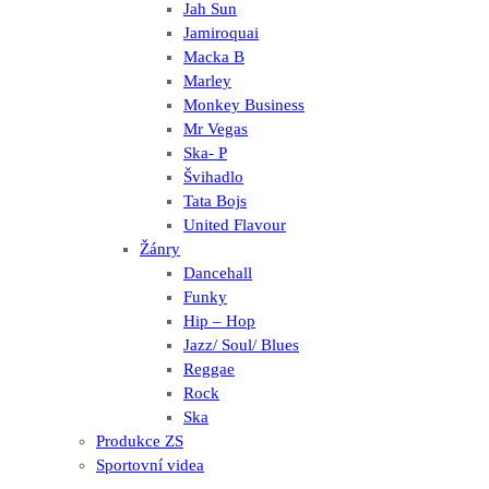
Jah Sun
Jamiroquai
Macka B
Marley
Monkey Business
Mr Vegas
Ska- P
Švihadlo
Tata Bojs
United Flavour
Žánry
Dancehall
Funky
Hip – Hop
Jazz/ Soul/ Blues
Reggae
Rock
Ska
Produkce ZS
Sportovní videa