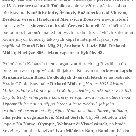
a 15. července na hradě Točníku
a dále se vždy v pátek a sobotu
představí na
Kunětické hoře, Švihově, Rožmberku nad Vltavou,
Bezdězu, Veveří, Hradci nad Moravicí a Bouzově
a svoji letošní
tour uzavře na
slovenském hradě Červený kameň
. V průběhu léta
budou moci fanoušci na jednotlivých hradních zastávkách zhlédnout
kromě jiných koncerty takových kapel a interpretů, jako jsou
například
Tomáš Klus, Mig 21, Arakain & Lucie Bílá, Richard
Müller, Horkýže Slíže, Mandrage
nebo
Rybičky 48
.
Po loňských Kabátech i letos organizátoři trochu „přitvrdili“ a do
programu zcela poprvé zařadili jako další novinku
rockovou kapelu
Arakain s Lucií Bílou
.
Po dlouhých dvanácti letech
se na festivalu
Hrady CZ představí také
Richard Müller
.
„V roce 2005 Richard
Müller zahajoval úplně první ročník festivalu pro několik stovek lidí.
Byly to tehdy velmi pěkné koncerty se zajímavou hradní atmosférou.
Vzpomněli jsme si na něj po letech a jsme zvědaví, jak jeho
osvědčené nesmrtelné hity přijme třeba desetitisícihlavé publikum,“
říká jeden z organizátorů, Michal Šesták.
Chybět nebudou také
kapely
No Name, Olympic, Wohnout či Visací zámek
, na hradě
Veveří vystoupí exkluzivně
Ivan Mládek s Banjo Bandem
. Páteční