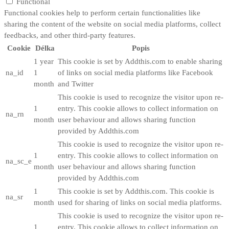
Functional
Functional cookies help to perform certain functionalities like
sharing the content of the website on social media platforms, collect
feedbacks, and other third-party features.
Cookie
Délka
Popis
1 year
This cookie is set by Addthis.com to enable sharing
na_id
1
of links on social media platforms like Facebook
month
and Twitter
This cookie is used to recognize the visitor upon re-
1
entry. This cookie allows to collect information on
na_rn
month
user behaviour and allows sharing function
provided by Addthis.com
This cookie is used to recognize the visitor upon re-
1
entry. This cookie allows to collect information on
na_sc_e
month
user behaviour and allows sharing function
provided by Addthis.com
1
This cookie is set by Addthis.com. This cookie is
na_sr
month
used for sharing of links on social media platforms.
This cookie is used to recognize the visitor upon re-
1
entry. This cookie allows to collect information on