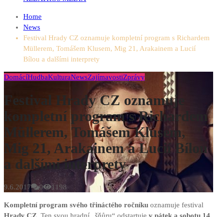
Home
News
Festival Hrady CZ oznamuje kompletní program s Richardem
Müllerem, Tomášem Klusem, Mig 21, Arakainem a Lucií
Bílou a dalšími interprety
Domácí
Hudba
Kultura
News
Zajímavosti
Zprávy
Festival Hrady CZ oznamuje
kompletní program s Richardem
Müllerem, Tomášem Klusem,
Mig 21, Arakainem a Lucií Bílou
a dalšími interprety
9.6.2017
0
1198
Kompletní program svého třináctého ročníku
oznamuje festival
Hrady CZ
. Ten svou hradní „šňůru“ odstartuje
v pátek a sobotu 14.