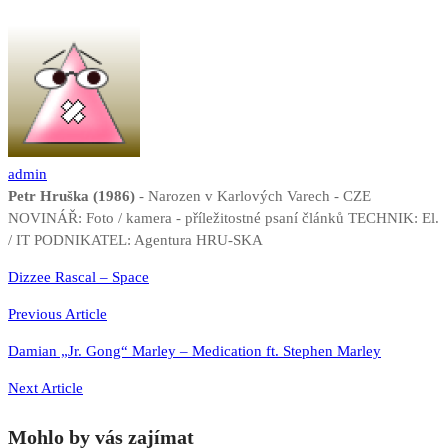
admin
Petr Hruška (1986)
- Narozen v Karlových Varech - CZE
NOVINÁŘ: Foto / kamera - příležitostné psaní článků TECHNIK: El.
/ IT PODNIKATEL: Agentura HRU-SKA
Navigace
Dizzee Rascal – Space
pro
Previous Article
příspěvek
Damian „Jr. Gong“ Marley – Medication ft. Stephen Marley
Next Article
Mohlo by vás zajímat