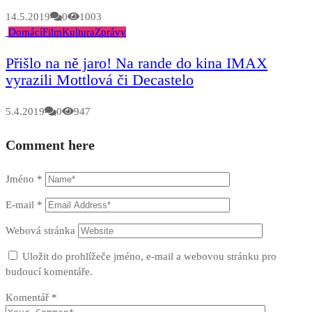
14.5.2019
0
1003
Domácí
Film
Kultura
Zprávy
Přišlo na ně jaro! Na rande do kina IMAX
vyrazili Mottlová či Decastelo
5.4.2019
0
947
Comment here
Jméno
*
E-mail
*
Webová stránka
Uložit do prohlížeče jméno, e-mail a webovou stránku pro
budoucí komentáře.
Komentář
*