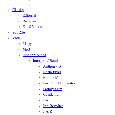
Články
Editorial
Recenze
Zaměřeno na
Soutěže
Více
Mapy
Mp3
Hudební videa
Interpret / Band
Anthony B
Basta Fidel
Beenie Man
Fast Food Orchestra
Fatboy Slim
Gentleman
Ilam
Irie Revoltes
J.A.R