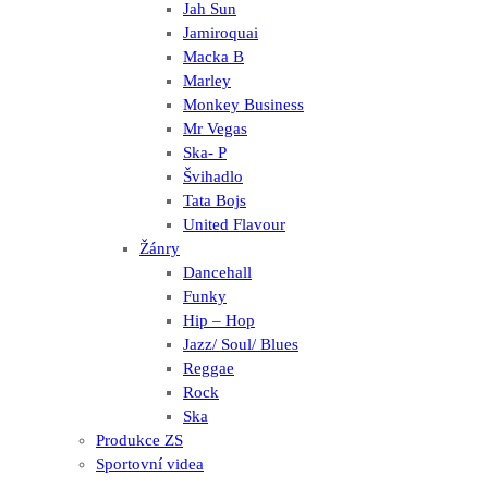
Jah Sun
Jamiroquai
Macka B
Marley
Monkey Business
Mr Vegas
Ska- P
Švihadlo
Tata Bojs
United Flavour
Žánry
Dancehall
Funky
Hip – Hop
Jazz/ Soul/ Blues
Reggae
Rock
Ska
Produkce ZS
Sportovní videa