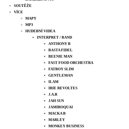
SOUTĚŽE
VÍCE
MAPY
MP3
HUDEBNÍ VIDEA
INTERPRET / BAND
ANTHONY B
BASTA FIDEL
BEENIE MAN
FAST FOOD ORCHESTRA
FATBOY SLIM
GENTLEMAN
ILAM
IRIE REVOLTES
J.A.R
JAH SUN
JAMIROQUAI
MACKA B
MARLEY
MONKEY BUSINESS