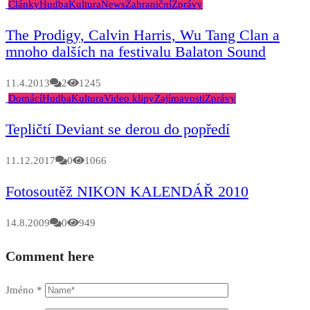
Články
Hudba
Kultura
News
Zahraniční
Zprávy
The Prodigy, Calvin Harris, Wu Tang Clan a
mnoho dalších na festivalu Balaton Sound
11.4.2013
2
1245
Domácí
Hudba
Kultura
Video klipy
Zajímavosti
Zprávy
Tepličtí Deviant se derou do popředí
11.12.2017
0
1066
Fotosoutěž NIKON KALENDÁŘ 2010
14.8.2009
0
949
Comment here
Jméno
*