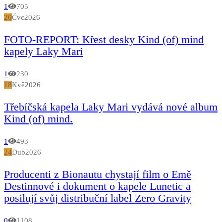
1
705
20
Čvc
2026
FOTO-REPORT: Křest desky Kind (of) mind
kapely Laky Mari
1
230
18
Kvě
2026
Třebíčská kapela Laky Mari vydává nové album
Kind (of) mind.
1
493
24
Dub
2026
Producenti z Bionautu chystají film o Emě
Destinnové i dokument o kapele Lunetic a
posilují svůj distribuční label Zero Gravity
0
1108