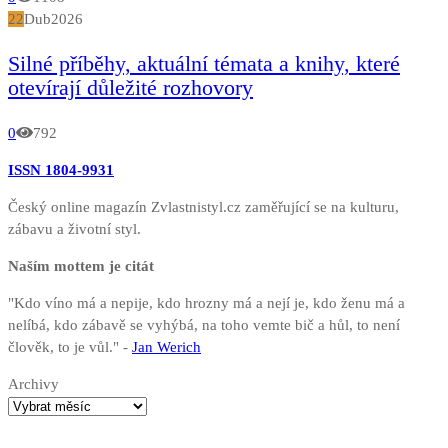
22
Dub
2026
Silné příběhy, aktuální témata a knihy, které
otevírají důležité rozhovory
0
792
ISSN 1804-9931
Český online magazín Zvlastnistyl.cz zaměřující se na kulturu,
zábavu a životní styl.
Naším mottem je citát
"Kdo víno má a nepije, kdo hrozny má a nejí je, kdo ženu má a
nelíbá, kdo zábavě se vyhýbá, na toho vemte bič a hůl, to není
člověk, to je vůl." -
Jan Werich
Archivy