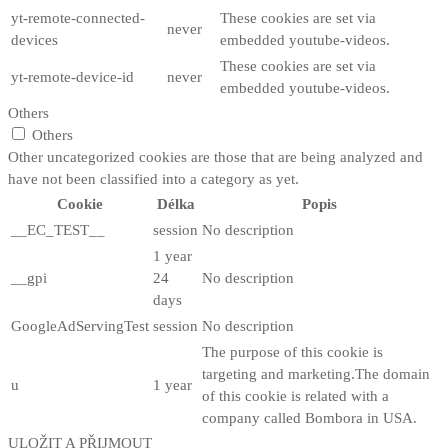
yt-remote-connected-
These cookies are set via
never
devices
embedded youtube-videos.
These cookies are set via
yt-remote-device-id
never
embedded youtube-videos.
Others
Others
Other uncategorized cookies are those that are being analyzed and
have not been classified into a category as yet.
Cookie
Délka
Popis
__EC_TEST__
session
No description
1 year
__gpi
24
No description
days
GoogleAdServingTest
session
No description
The purpose of this cookie is
targeting and marketing.The domain
u
1 year
of this cookie is related with a
company called Bombora in USA.
ULOŽIT A PŘIJMOUT