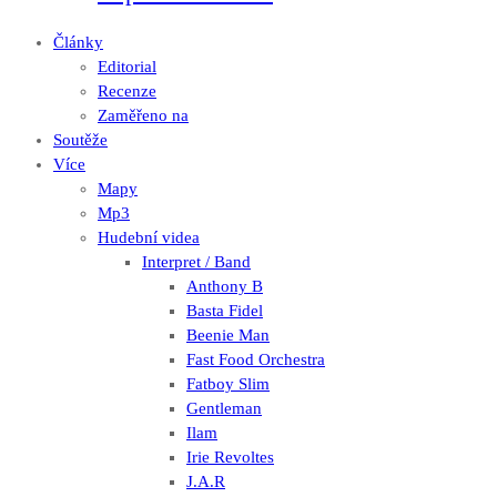
Články
Editorial
Recenze
Zaměřeno na
Soutěže
Více
Mapy
Mp3
Hudební videa
Interpret / Band
Anthony B
Basta Fidel
Beenie Man
Fast Food Orchestra
Fatboy Slim
Gentleman
Ilam
Irie Revoltes
J.A.R