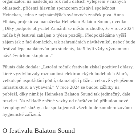
organizátoři na následující rok řadu dalších vylepšení v různých
oblastech, přičemž hlavním sponzorem zůstává společnost
Heineken, jedna z nejznámějších světových značek piva. Anna
Filutás, projektová manažerka Heineken Balaton Sound, uvedla:
„Díky podpoře obyvatel Zamárdi se město rozhodlo, že v roce 2024
může být festival zahájen o týden později. Předpokládáme vyšší
zájem jak z řad domácích, tak zahraničních návštěvníků, neboť bude
festival lépe naplánován pro studenty, kteří byli vždy významnou
návštěvnickou skupinou.“
Filutás dále dodala: „Letošní ročník festivalu získal pozitivní ohlasy,
které vyzdvihovaly rozmanitost elektronických hudebních žánrů,
velkolepé uspořádání pódií, okouzlující pláže a celkově vylepšenou
infrastrukturu a vybavení.“ V roce 2024 se budou zážitky na
pobřeží, díky nimž je Heineken Balaton Sound tak jedinečný, dále
rozvíjet. Na základě zpětné vazby od návštěvníků přibudou nové
kempingové služby a ke spokojenosti všech bude zmodernizováno
hygienické zařízení.
O festivalu Balaton Sound