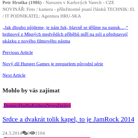
Petr Hruška (1986)
- Narozen v Karlových Varech - CZE
NOVINÁŘ: Foto / kamera - příležitostné psaní článků TECHNIK: El.
/ IT PODNIKATEL: Agentura HRU-SKA
Navigace
„Jak dlouho půjdeme, je nám fuk, hlavně se těšíme na nanuk…,“
hrdinové z Mlsných medvědích příběhů míří na pól a představují
pro
ukázku z nového filmového pásma
příspěvek
Previous Article
Nový díl Hunger Games je prequelem původní série
Next Article
Mohlo by vás zajímat
Domácí
Hudba
Kultura
News
Zprávy
Srdce a dvakrát tolik kapel, to je JamRock 2014
24.3.2014
0
1104