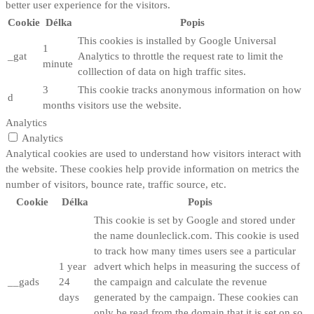
better user experience for the visitors.
Cookie
Délka
Popis
This cookies is installed by Google Universal
1
_gat
Analytics to throttle the request rate to limit the
minute
colllection of data on high traffic sites.
3
This cookie tracks anonymous information on how
d
months
visitors use the website.
Analytics
Analytics
Analytical cookies are used to understand how visitors interact with
the website. These cookies help provide information on metrics the
number of visitors, bounce rate, traffic source, etc.
Cookie
Délka
Popis
This cookie is set by Google and stored under
the name dounleclick.com. This cookie is used
to track how many times users see a particular
1 year
advert which helps in measuring the success of
__gads
24
the campaign and calculate the revenue
days
generated by the campaign. These cookies can
only be read from the domain that it is set on so