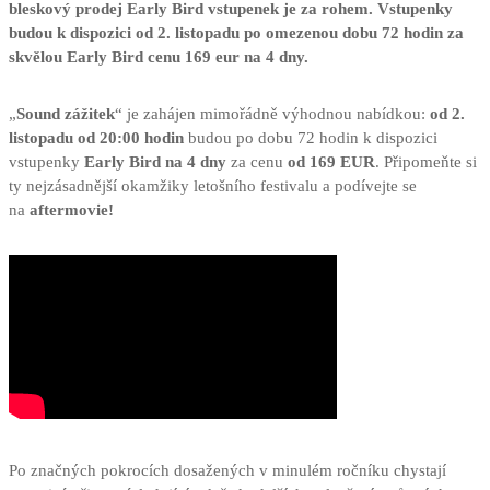
bleskový prodej Early Bird vstupenek je za rohem. Vstupenky
budou k dispozici od 2. listopadu po omezenou dobu 72 hodin za
skvělou Early Bird cenu 169 eur na 4 dny.
„
Sound zážitek
“ je zahájen mimořádně výhodnou nabídkou:
od 2.
listopadu od 20:00 hodin
budou po dobu 72 hodin k dispozici
vstupenky
Early Bird na 4 dny
za cenu
od 169 EUR
. Připomeňte si
ty nejzásadnější okamžiky letošního festivalu a podívejte se
na
aftermovie!
Po značných pokrocích dosažených v minulém ročníku chystají