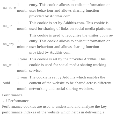
1
entry. This cookie allows to collect information on
na_sc_e
month
user behaviour and allows sharing function
provided by Addthis.com
1
This cookie is set by Addthis.com. This cookie is
na_sr
month
used for sharing of links on social media platforms.
This cookie is used to recognize the visitor upon re-
1
entry. This cookie allows to collect information on
na_srp
minute
user behaviour and allows sharing function
provided by Addthis.com
1 year
This cookie is set by the provider Addthis. This
na_tc
1
cookie is used for social media sharing tracking
month
service.
1 year
The cookie is set by Addthis which enables the
ouid
1
content of the website to be shared across different
month
networking and social sharing websites.
Performance
Performance
Performance cookies are used to understand and analyze the key
performance indexes of the website which helps in delivering a