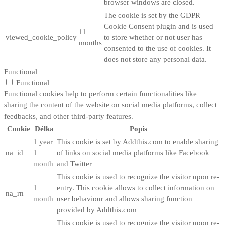
browser windows are closed.
The cookie is set by the GDPR
Cookie Consent plugin and is used
11
viewed_cookie_policy
to store whether or not user has
months
consented to the use of cookies. It
does not store any personal data.
Functional
Functional
Functional cookies help to perform certain functionalities like
sharing the content of the website on social media platforms, collect
feedbacks, and other third-party features.
Cookie
Délka
Popis
1 year
This cookie is set by Addthis.com to enable sharing
na_id
1
of links on social media platforms like Facebook
month
and Twitter
This cookie is used to recognize the visitor upon re-
1
entry. This cookie allows to collect information on
na_rn
month
user behaviour and allows sharing function
provided by Addthis.com
This cookie is used to recognize the visitor upon re-