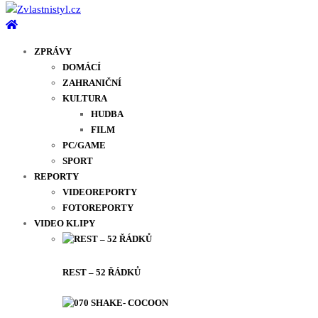
ZPRÁVY
DOMÁCÍ
ZAHRANIČNÍ
KULTURA
HUDBA
FILM
PC/GAME
SPORT
REPORTY
VIDEOREPORTY
FOTOREPORTY
VIDEO KLIPY
REST – 52 ŘÁDKŮ