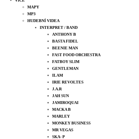
VÍCE
MAPY
MP3
HUDEBNÍ VIDEA
INTERPRET / BAND
ANTHONY B
BASTA FIDEL
BEENIE MAN
FAST FOOD ORCHESTRA
FATBOY SLIM
GENTLEMAN
ILAM
IRIE REVOLTES
J.A.R
JAH SUN
JAMIROQUAI
MACKA B
MARLEY
MONKEY BUSINESS
MR VEGAS
SKA- P