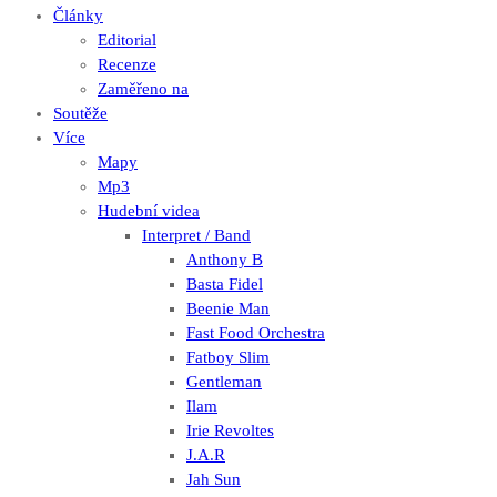
Články
Editorial
Recenze
Zaměřeno na
Soutěže
Více
Mapy
Mp3
Hudební videa
Interpret / Band
Anthony B
Basta Fidel
Beenie Man
Fast Food Orchestra
Fatboy Slim
Gentleman
Ilam
Irie Revoltes
J.A.R
Jah Sun