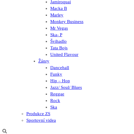
Jamiroquai
Macka B
Marley
Monkey Business
Mr Vegas
Ska- P
Švihadlo
Tata Bojs
United Flavour
Žánry
Dancehall
Funky
Hip – Hop
Jazz/ Soul/ Blues
Reggae
Rock
Ska
Produkce ZS
Sportovní videa