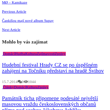
Navigace
MØ – Kamikaze
pro
Previous Article
příspěvek
Čankišou mají nové album Supay
Next Article
Mohlo by vás zajímat
Domácí
Hudba
Kultura
Zajímavosti
Zprávy
Hudební festival Hrady CZ se po úspěšném
zahájení na Točníku představí na hradě Švihov
15.7.2014
0
1044
Články
Domácí
Kultura
Zprávy
Památník ticha připomene podesáté největší
masovou vraždu československých občanů
přímo pod sochou Jákobova žebříku