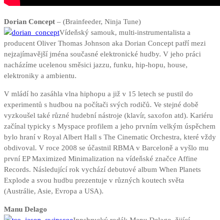
Dorian Concept
– (Brainfeeder, Ninja Tune)
Vídeňský samouk, multi-instrumentalista a
producent Oliver Thomas Johnson aka Dorian Concept patří mezi
nejzajímavější jména současné elektronické hudby. V jeho práci
nacházíme ucelenou směsici jazzu, funku, hip-hopu, house,
elektroniky a ambientu.
V mládí ho zasáhla vlna hiphopu a již v 15 letech se pustil do
experimentů s hudbou na počítači svých rodičů. Ve stejné době
vyzkoušel také různé hudební nástroje (klavír, saxofon atd). Kariéru
začínal typicky s Myspace profilem a jeho prvním velkým úspěchem
bylo hraní v Royal Albert Hall s The Cinematic Orchestra, které vždy
obdivoval. V roce 2008 se účastnil RBMA v Barceloně a vyšlo mu
první EP Maximized Minimalization na vídeňské značce Affine
Records. Následující rok vychází debutové album When Planets
Explode a svou hudbu prezentuje v různých koutech světa
(Austrálie, Asie, Evropa a USA).
Manu Delago