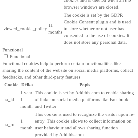
cookies and is deleted when all the
browser windows are closed.
The cookie is set by the GDPR
Cookie Consent plugin and is used
11
viewed_cookie_policy
to store whether or not user has
months
consented to the use of cookies. It
does not store any personal data.
Functional
Functional
Functional cookies help to perform certain functionalities like
sharing the content of the website on social media platforms, collect
feedbacks, and other third-party features.
Cookie
Délka
Popis
1 year
This cookie is set by Addthis.com to enable sharing
na_id
1
of links on social media platforms like Facebook
month
and Twitter
This cookie is used to recognize the visitor upon re-
1
entry. This cookie allows to collect information on
na_rn
month
user behaviour and allows sharing function
provided by Addthis.com