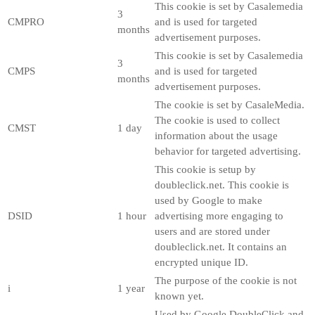
This cookie is set by Casalemedia
3
CMPRO
and is used for targeted
months
advertisement purposes.
This cookie is set by Casalemedia
3
CMPS
and is used for targeted
months
advertisement purposes.
The cookie is set by CasaleMedia.
The cookie is used to collect
CMST
1 day
information about the usage
behavior for targeted advertising.
This cookie is setup by
doubleclick.net. This cookie is
used by Google to make
DSID
1 hour
advertising more engaging to
users and are stored under
doubleclick.net. It contains an
encrypted unique ID.
The purpose of the cookie is not
i
1 year
known yet.
Used by Google DoubleClick and