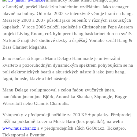
Innsbrucký rodák Manu Delago, žijící
v Londýně, prošel klasickým hudebním vzděláním. Jako teenager
hlavně na bubny. Od roku 2003 se intenzivně věnuje hraní na hang.
Mezi lety 2000 a 2007 působil jako bubeník v různých rakouských
kapelách. V roce 2006 založil společně s Christophem Pepe Auerem
projekt Living Room, což bylo první hang basklarinet duo na světě.
Na kontě mají dvě studiové desky a úspěšný Youtube seriál Hang &
Bass Clarinet Megahits.
Jeho současná kapela Manu Delago Handmade je univerzální
kvarteto s pozoruhodným dynamickým spektrem pohybujícím se na
poli elektronických beatů a akustických nástrojů jako jsou hang,
fagot, housle, klavír a bicí nástroje.
Manu Delago spolupracoval s celou řadou zvučných jmen,
namátkou jmenujme Björk, Anoushka Shankar, Shpongle, Bugge
Wesseltoft nebo Giannis Charoulis.
Vstupenky v předprodeji pořídíte za 700 Kč + poplatky. Předprodej
běží na pokladně Lucerna Music Baru (bez poplatků), na webu
www.musicbar.cz
a v předprodejních sítích GoOut.cz, Ticketpro,
Ticketportal a Eventim.