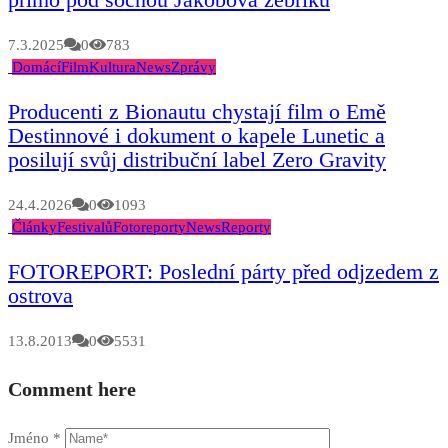
7.3.2025
0
783
Domácí
Film
Kultura
News
Zprávy
Producenti z Bionautu chystají film o Emě
Destinnové i dokument o kapele Lunetic a
posilují svůj distribuční label Zero Gravity
24.4.2026
0
1093
Články
Festivalů
Fotoreporty
News
Reporty
FOTOREPORT: Poslední párty před odjzedem z
ostrova
13.8.2013
0
5531
Comment here
Jméno
*