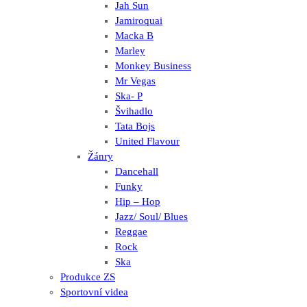
Jah Sun
Jamiroquai
Macka B
Marley
Monkey Business
Mr Vegas
Ska- P
Švihadlo
Tata Bojs
United Flavour
Žánry
Dancehall
Funky
Hip – Hop
Jazz/ Soul/ Blues
Reggae
Rock
Ska
Produkce ZS
Sportovní videa