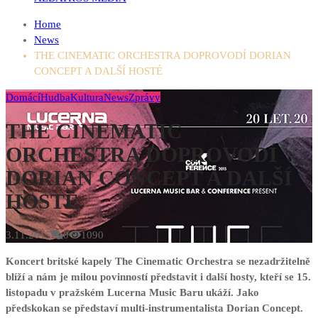
Home
News
THE CINEMATIC ORCHESTRA DOPROVODÍ DORIAN
CONCEPT A DALŠÍ HOSTÉ
Domácí
Hudba
Kultura
News
Zprávy
THE CINEMATIC
ORCHESTRA DOPROVODÍ
DORIAN CONCEPT A DALŠÍ
HOSTÉ
3.11.2015
0
1090
Koncert britské kapely The Cinematic Orchestra se nezadržitelně
blíží a nám je milou povinností představit i další hosty, kteří se 15.
listopadu v pražském Lucerna Music Baru ukáží. Jako
předskokan se představí multi-instrumentalista Dorian Concept.