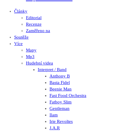
Články
Editorial
Recenze
Zaměřeno na
Soutěže
Více
Mapy
Mp3
Hudební videa
Interpret / Band
Anthony B
Basta Fidel
Beenie Man
Fast Food Orchestra
Fatboy Slim
Gentleman
Ilam
Irie Revoltes
J.A.R