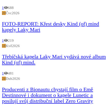
1
688
20
Čvc
2026
FOTO-REPORT: Křest desky Kind (of) mind
kapely Laky Mari
1
219
18
Kvě
2026
Třebíčská kapela Laky Mari vydává nové album
Kind (of) mind.
1
481
24
Dub
2026
Producenti z Bionautu chystají film o Emě
Destinnové i dokument o kapele Lunetic a
posilují svůj distribuční label Zero Gravity