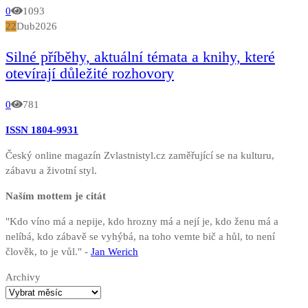
0
1093
22
Dub
2026
Silné příběhy, aktuální témata a knihy, které
otevírají důležité rozhovory
0
781
ISSN 1804-9931
Český online magazín Zvlastnistyl.cz zaměřující se na kulturu,
zábavu a životní styl.
Naším mottem je citát
"Kdo víno má a nepije, kdo hrozny má a nejí je, kdo ženu má a
nelíbá, kdo zábavě se vyhýbá, na toho vemte bič a hůl, to není
člověk, to je vůl." -
Jan Werich
Archivy