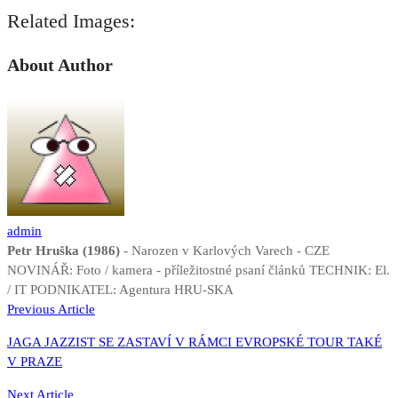
Related Images:
About Author
admin
Petr Hruška (1986)
- Narozen v Karlových Varech - CZE
NOVINÁŘ: Foto / kamera - příležitostné psaní článků TECHNIK: El.
/ IT PODNIKATEL: Agentura HRU-SKA
Navigace
Previous Article
pro
JAGA JAZZIST SE ZASTAVÍ V RÁMCI EVROPSKÉ TOUR TAKÉ
příspěvek
V PRAZE
Next Article