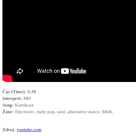
Čas (Time): 3:39
Interpret:
MØ
Song:
Kamikaze
Žánr:
Electronic, indie pop, soul, alternative dance, R&B,
Zdroj:
youtube.com