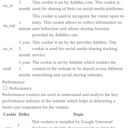
1
This cookie is set by Addthis.com. This cookie is
na_sr
month
used for sharing of links on social media platforms.
This cookie is used to recognize the visitor upon re-
1
entry. This cookie allows to collect information on
na_srp
minute
user behaviour and allows sharing function
provided by Addthis.com
1 year
This cookie is set by the provider Addthis. This
na_tc
1
cookie is used for social media sharing tracking
month
service.
1 year
The cookie is set by Addthis which enables the
ouid
1
content of the website to be shared across different
month
networking and social sharing websites.
Performance
Performance
Performance cookies are used to understand and analyze the key
performance indexes of the website which helps in delivering a
better user experience for the visitors.
Cookie
Délka
Popis
This cookies is installed by Google Universal
1
_gat
Analytics to throttle the request rate to limit the