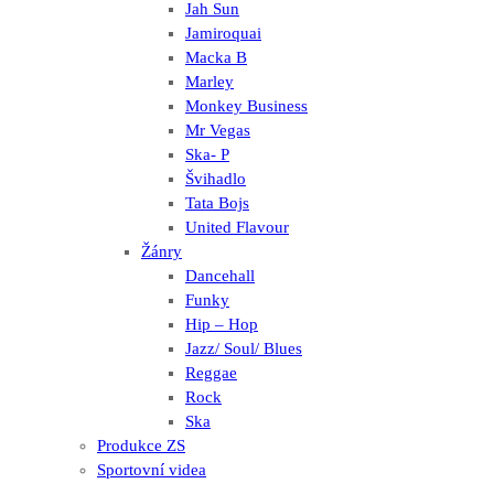
Jah Sun
Jamiroquai
Macka B
Marley
Monkey Business
Mr Vegas
Ska- P
Švihadlo
Tata Bojs
United Flavour
Žánry
Dancehall
Funky
Hip – Hop
Jazz/ Soul/ Blues
Reggae
Rock
Ska
Produkce ZS
Sportovní videa