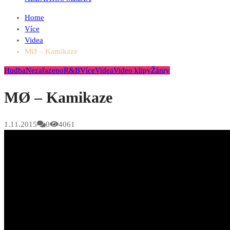
Home
Více
Videa
MØ – Kamikaze
Hudba
Nezařazeno
R&B
Více
Videa
Video klipy
Žánry
MØ – Kamikaze
1.11.2015
0
4061