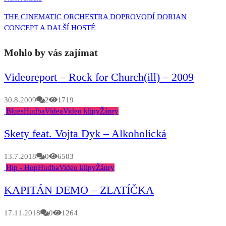
THE CINEMATIC ORCHESTRA DOPROVODÍ DORIAN
CONCEPT A DALŠÍ HOSTÉ
Mohlo by vás zajímat
Videoreport – Rock for Church(ill) – 2009
30.8.2009
2
1719
Blues
Hudba
Videa
Video klipy
Žánry
Skety feat. Vojta Dyk – Alkoholická
13.7.2018
0
6503
Hip - Hop
Hudba
Video klipy
Žánry
KAPITÁN DEMO – ZLATÍČKA
17.11.2018
0
1264