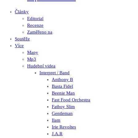
Články
Editorial
Recenze
Zaměřeno na
Soutěže
Více
Mapy
Mp3
Hudební videa
Interpret / Band
Anthony B
Basta Fidel
Beenie Man
Fast Food Orchestra
Fatboy Slim
Gentleman
Ilam
Irie Revoltes
J.A.R