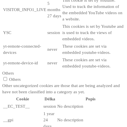
This cookie is set by Youtube.
5
Used to track the information of
VISITOR_INFO1_LIVE
months
the embedded YouTube videos on
27 days
a website.
This cookies is set by Youtube and
YSC
session
is used to track the views of
embedded videos.
yt-remote-connected-
These cookies are set via
never
devices
embedded youtube-videos.
These cookies are set via
yt-remote-device-id
never
embedded youtube-videos.
Others
Others
Other uncategorized cookies are those that are being analyzed and
have not been classified into a category as yet.
Cookie
Délka
Popis
__EC_TEST__
session
No description
1 year
__gpi
24
No description
days