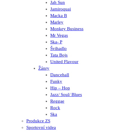
Jah Sun
Jamiroquai
Macka B
Marley
Monkey Business
Mr Vegas
Ska- P
Švihadlo
Tata Bojs
United Flavour
Žánry
Dancehall
Funky
Hip – Hop
Jazz/ Soul/ Blues
Reggae
Rock
Ska
Produkce ZS
Sportovní videa