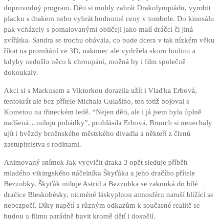
doprovodný program. Děti si mohly zahrát Drakolympiádu, vyrobit
placku s drakem nebo vyhrát hodnotné ceny v tombole. Do kinosálu
pak vcházely s pomalovanými obličeji jako malí dráčci či jiná
zvířátka. Sandra se trochu obávala, co bude dcera v tak nízkém věku
říkat na promítání ve 3D, nakonec ale vydržela skoro hodinu a
kdyby nedošlo něco k chroupání, možná by i film společně
dokoukaly.
Akci si s Markusem a Viktorkou dorazila užít i Vlaďka Erbová,
tentokrát ale bez přítele Michala Gulašiho, ten totiž bojoval s
Kometou na třineckém ledě. “Nejen děti, ale i já jsem byla úplně
nadšená…miluju pohádky”, prohlásila Erbová. Brunch si nenechaly
ujít i hvězdy brněnského městského divadla a někteří z členů
zastupitelstva s rodinami.
Animovaný snímek Jak vycvičit draka 3 opět sleduje příběh
mladého vikingského náčelníka Škyťáka a jeho dračího přítele
Bezzubky. Škyťák miluje Astrid a Bezzubka se zakouká do bílé
dračice Bleskoběsky, nicméně láskyplnou atmosféru naruší blížící se
nebezpečí. Díky napětí a různým odkazům k současné realitě se
budou u filmu parádně bavit kromě dětí i dospělí.