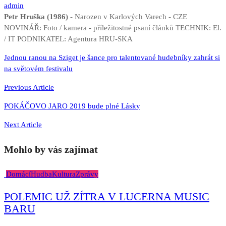
admin
Petr Hruška (1986)
- Narozen v Karlových Varech - CZE
NOVINÁŘ: Foto / kamera - příležitostné psaní článků TECHNIK: El.
/ IT PODNIKATEL: Agentura HRU-SKA
Navigace
Jednou ranou na Sziget je šance pro talentované hudebníky zahrát si
na světovém festivalu
pro
příspěvek
Previous Article
POKÁČOVO JARO 2019 bude plné Lásky
Next Article
Mohlo by vás zajímat
Domácí
Hudba
Kultura
Zprávy
POLEMIC UŽ ZÍTRA V LUCERNA MUSIC
BARU