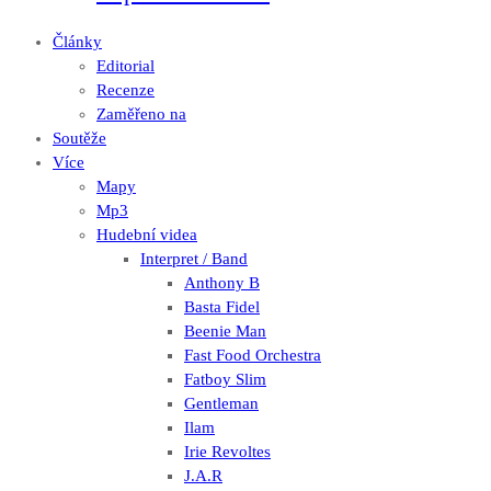
Články
Editorial
Recenze
Zaměřeno na
Soutěže
Více
Mapy
Mp3
Hudební videa
Interpret / Band
Anthony B
Basta Fidel
Beenie Man
Fast Food Orchestra
Fatboy Slim
Gentleman
Ilam
Irie Revoltes
J.A.R