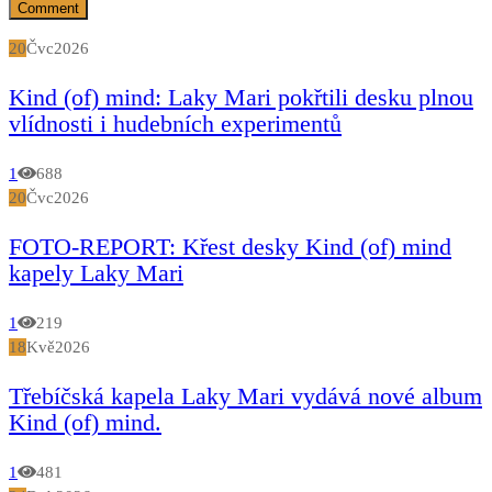
20
Čvc
2026
Kind (of) mind: Laky Mari pokřtili desku plnou
vlídnosti i hudebních experimentů
1
688
20
Čvc
2026
FOTO-REPORT: Křest desky Kind (of) mind
kapely Laky Mari
1
219
18
Kvě
2026
Třebíčská kapela Laky Mari vydává nové album
Kind (of) mind.
1
481