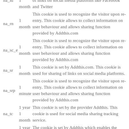
na_id
1
of links on social media platforms like Facebook
month
and Twitter
This cookie is used to recognize the visitor upon re-
1
entry. This cookie allows to collect information on
na_rn
month
user behaviour and allows sharing function
provided by Addthis.com
This cookie is used to recognize the visitor upon re-
1
entry. This cookie allows to collect information on
na_sc_e
month
user behaviour and allows sharing function
provided by Addthis.com
1
This cookie is set by Addthis.com. This cookie is
na_sr
month
used for sharing of links on social media platforms.
This cookie is used to recognize the visitor upon re-
1
entry. This cookie allows to collect information on
na_srp
minute
user behaviour and allows sharing function
provided by Addthis.com
1 year
This cookie is set by the provider Addthis. This
na_tc
1
cookie is used for social media sharing tracking
month
service.
1 year
The cookie is set by Addthis which enables the