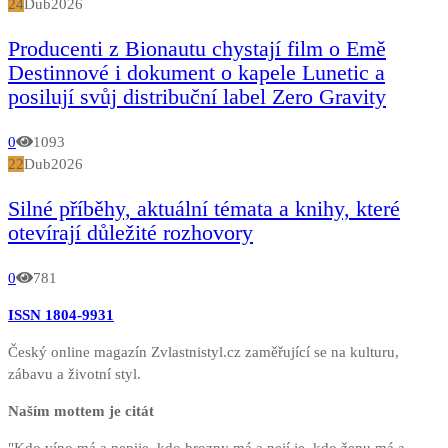
24
Dub
2026
Producenti z Bionautu chystají film o Emě
Destinnové i dokument o kapele Lunetic a
posilují svůj distribuční label Zero Gravity
0
1093
22
Dub
2026
Silné příběhy, aktuální témata a knihy, které
otevírají důležité rozhovory
0
781
ISSN 1804-9931
Český online magazín Zvlastnistyl.cz zaměřující se na kulturu,
zábavu a životní styl.
Naším mottem je citát
"Kdo víno má a nepije, kdo hrozny má a nejí je, kdo ženu má a