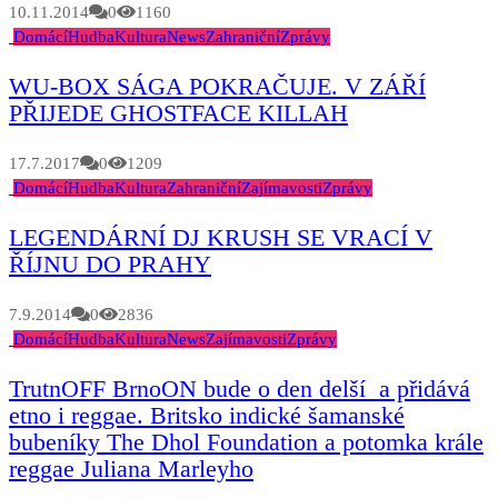
10.11.2014
0
1160
Domácí
Hudba
Kultura
News
Zahraniční
Zprávy
WU-BOX SÁGA POKRAČUJE. V ZÁŘÍ
PŘIJEDE GHOSTFACE KILLAH
17.7.2017
0
1209
Domácí
Hudba
Kultura
Zahraniční
Zajímavosti
Zprávy
LEGENDÁRNÍ DJ KRUSH SE VRACÍ V
ŘÍJNU DO PRAHY
7.9.2014
0
2836
Domácí
Hudba
Kultura
News
Zajímavosti
Zprávy
TrutnOFF BrnoON bude o den delší a přidává
etno i reggae. Britsko indické šamanské
bubeníky The Dhol Foundation a potomka krále
reggae Juliana Marleyho