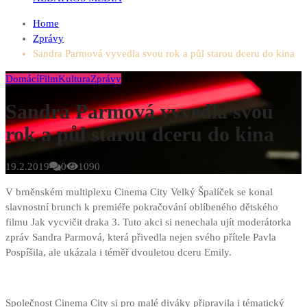
Home
Zprávy
Sandra Parmová vyvedla svou rok a půl starou dceru do kina
Domácí
Film
Kultura
Zprávy
Sandra Parmová vyvedla svou
rok a půl starou dceru do kina
19.2.2019
0
1090
V brněnském multiplexu Cinema City Velký Špalíček se konal
slavnostní brunch k premiéře pokračování oblíbeného dětského
filmu Jak vycvičit draka 3. Tuto akci si nenechala ujít moderátorka
zpráv Sandra Parmová, která přivedla nejen svého přítele Pavla
Pospíšila, ale ukázala i téměř dvouletou dceru Emily.
Společnost Cinema City si pro malé diváky připravila i tématický