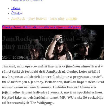
Home
Články
JamRock – Jiný festival – letos plný unikátů
Články
Domácí
Hudba
Kultura
News
Zajímavosti
Zprávy
JamRock – Jiný festival – letos
plný unikátů
24.4.2013
0
1116
Jinakost, nejpropracovanější line-up a výjimečnou atmosféru si v
rámci českých festivalů drží JamRock už dlouho. Letos přidává
navíc spoustu unikátních koncertů, skulptur a programu „navíc“,
které uvidíte jen a jen tady. Belladonnu, italskou kapelu několikrát
nominovanou na cenu Grammy. Unikátní koncert Chinaski a
jejich jediný letošní festivalový koncert, navíc se speciální scénou.
Kryštof jako na veleúspěšném turné. MR. WU a skvělé rockabilly
od francouzských The Wolfgangs.