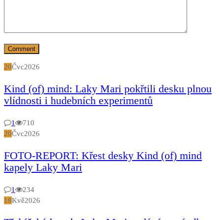
20
Čvc
2026
Kind (of) mind: Laky Mari pokřtili desku plnou
vlídnosti i hudebních experimentů
1
710
20
Čvc
2026
FOTO-REPORT: Křest desky Kind (of) mind
kapely Laky Mari
1
234
18
Kvě
2026