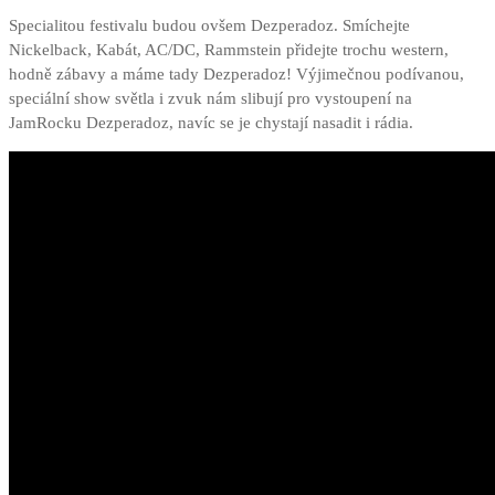
Specialitou festivalu budou ovšem Dezperadoz. Smíchejte
Nickelback, Kabát, AC/DC, Rammstein přidejte trochu western,
hodně zábavy a máme tady Dezperadoz! Výjimečnou podívanou,
speciální show světla i zvuk nám slibují pro vystoupení na
JamRocku Dezperadoz, navíc se je chystají nasadit i rádia.