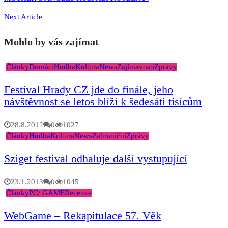
Next Article
Mohlo by vás zajímat
Články
Domácí
Hudba
Kultura
News
Zajímavosti
Zprávy
Festival Hrady CZ jde do finále, jeho
návštěvnost se letos blíží k šedesáti tisícům
28.8.2012
0
1027
Články
Hudba
Kultura
News
Zahraniční
Zprávy
Sziget festival odhaluje další vystupující
23.1.2013
0
1045
Články
PC/ GAME
Recenze
WebGame – Rekapitulace 57. Věk