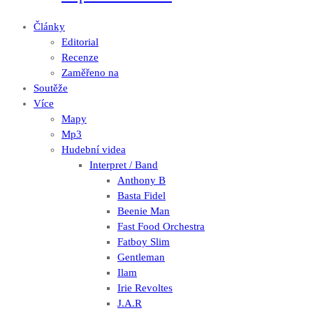
Články
Editorial
Recenze
Zaměřeno na
Soutěže
Více
Mapy
Mp3
Hudební videa
Interpret / Band
Anthony B
Basta Fidel
Beenie Man
Fast Food Orchestra
Fatboy Slim
Gentleman
Ilam
Irie Revoltes
J.A.R