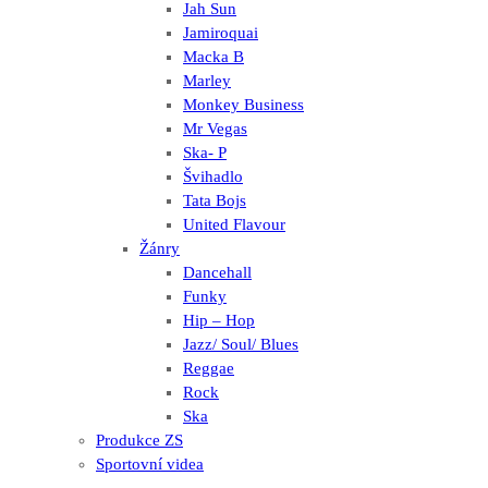
Jah Sun
Jamiroquai
Macka B
Marley
Monkey Business
Mr Vegas
Ska- P
Švihadlo
Tata Bojs
United Flavour
Žánry
Dancehall
Funky
Hip – Hop
Jazz/ Soul/ Blues
Reggae
Rock
Ska
Produkce ZS
Sportovní videa