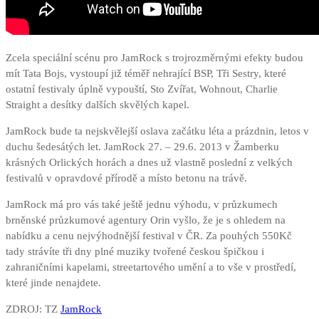
Zcela speciální scénu pro JamRock s trojrozměrnými efekty budou
mít Tata Bojs, vystoupí již téměř nehrající BSP, Tři Sestry, které
ostatní festivaly úplně vypouští, Sto Zvířat, Wohnout, Charlie
Straight a desítky dalších skvělých kapel.
JamRock bude ta nejskvělejší oslava začátku léta a prázdnin, letos v
duchu šedesátých let. JamRock 27. – 29.6. 2013 v Žamberku
krásných Orlických horách a dnes už vlastně poslední z velkých
festivalů v opravdové přírodě a místo betonu na trávě.
JamRock má pro vás také ještě jednu výhodu, v průzkumech
brněnské průzkumové agentury Orin vyšlo, že je s ohledem na
nabídku a cenu nejvýhodnější festival v ČR. Za pouhých 550Kč
tady strávíte tři dny plné muziky tvořené českou špičkou i
zahraničními kapelami, streetartového umění a to vše v prostředí,
které jinde nenajdete.
ZDROJ: TZ
JamRock