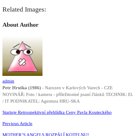
Related Images:
About Author
admin
Petr Hruška (1986)
- Narozen v Karlových Varech - CZE
NOVINÁŘ: Foto / kamera - příležitostné psaní článků TECHNIK: El.
/ IT PODNIKATEL: Agentura HRU-SKA
Navigace
Startuje Retrospektivní přehlídka Ceny Pavla Kouteckého
pro
Previous Article
příspěvek
MOTHER’S ANGELS ROZPÁLÍ KOTELNU!