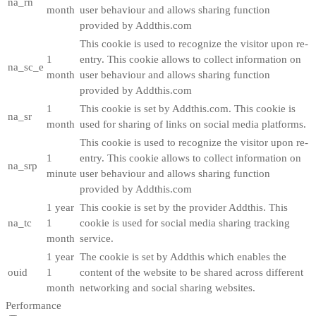
na_rn
month
user behaviour and allows sharing function
provided by Addthis.com
This cookie is used to recognize the visitor upon re-
1
entry. This cookie allows to collect information on
na_sc_e
month
user behaviour and allows sharing function
provided by Addthis.com
1
This cookie is set by Addthis.com. This cookie is
na_sr
month
used for sharing of links on social media platforms.
This cookie is used to recognize the visitor upon re-
1
entry. This cookie allows to collect information on
na_srp
minute
user behaviour and allows sharing function
provided by Addthis.com
1 year
This cookie is set by the provider Addthis. This
na_tc
1
cookie is used for social media sharing tracking
month
service.
1 year
The cookie is set by Addthis which enables the
ouid
1
content of the website to be shared across different
month
networking and social sharing websites.
Performance