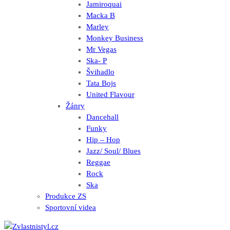
Jamiroquai
Macka B
Marley
Monkey Business
Mr Vegas
Ska- P
Švihadlo
Tata Bojs
United Flavour
Žánry
Dancehall
Funky
Hip – Hop
Jazz/ Soul/ Blues
Reggae
Rock
Ska
Produkce ZS
Sportovní videa