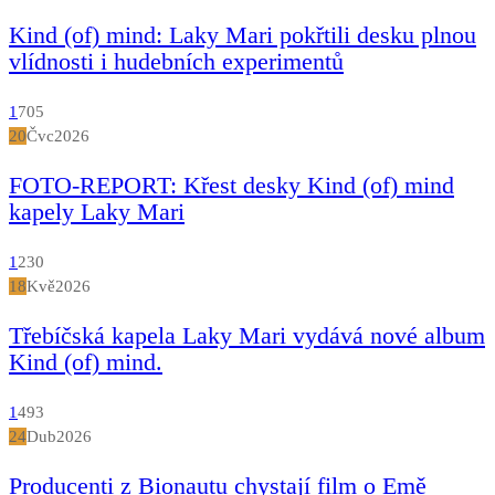
Kind (of) mind: Laky Mari pokřtili desku plnou
vlídnosti i hudebních experimentů
1
705
20
Čvc
2026
FOTO-REPORT: Křest desky Kind (of) mind
kapely Laky Mari
1
230
18
Kvě
2026
Třebíčská kapela Laky Mari vydává nové album
Kind (of) mind.
1
493
24
Dub
2026
Producenti z Bionautu chystají film o Emě