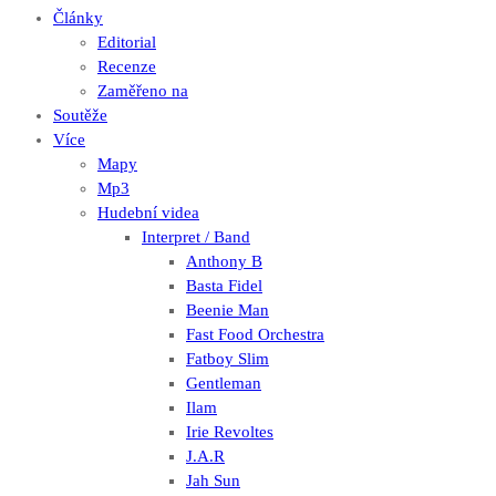
Články
Editorial
Recenze
Zaměřeno na
Soutěže
Více
Mapy
Mp3
Hudební videa
Interpret / Band
Anthony B
Basta Fidel
Beenie Man
Fast Food Orchestra
Fatboy Slim
Gentleman
Ilam
Irie Revoltes
J.A.R
Jah Sun