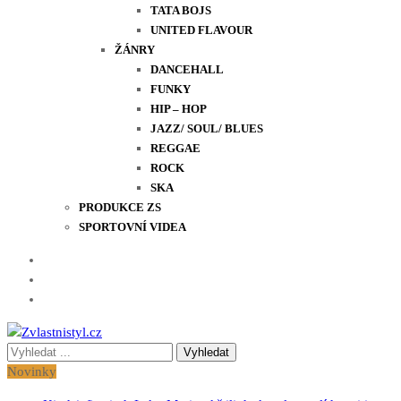
TATA BOJS
UNITED FLAVOUR
ŽÁNRY
DANCEHALL
FUNKY
HIP – HOP
JAZZ/ SOUL/ BLUES
REGGAE
ROCK
SKA
PRODUKCE ZS
SPORTOVNÍ VIDEA
Vyhledávání
Zvlastnistyl.cz
Pramen kultury, zábavy a životního stylu
pro:
Novinky