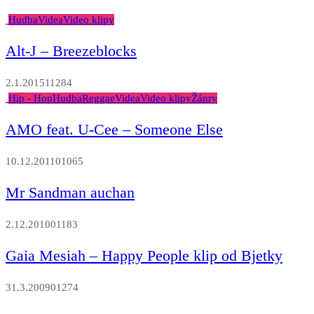
Hudba
Videa
Video klipy
Alt-J – Breezeblocks
2.1.2015
1
1284
Hip - Hop
Hudba
Reggae
Videa
Video klipy
Žánry
AMO feat. U-Cee – Someone Else
10.12.2011
0
1065
Mr Sandman auchan
2.12.2010
0
1183
Gaia Mesiah – Happy People klip od Bjetky
31.3.2009
0
1274