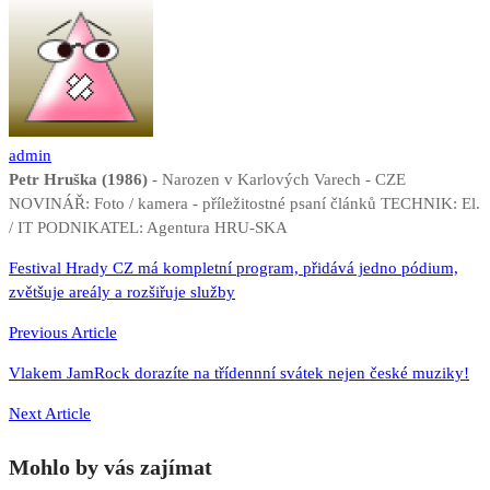
admin
Petr Hruška (1986)
- Narozen v Karlových Varech - CZE
NOVINÁŘ: Foto / kamera - příležitostné psaní článků TECHNIK: El.
/ IT PODNIKATEL: Agentura HRU-SKA
Navigace
Festival Hrady CZ má kompletní program, přidává jedno pódium,
zvětšuje areály a rozšiřuje služby
pro
příspěvek
Previous Article
Vlakem JamRock dorazíte na třídennní svátek nejen české muziky!
Next Article
Mohlo by vás zajímat