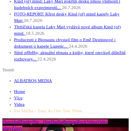
Kind (of) mind: Laky Mari pokřtili desku plnou vlídnosti i
hudebních experimentů...
20.7.2026
FOTO-REPORT: Křest desky Kind (of) mind kapely Laky
Mari
20.7.2026
Třebíčská kapela Laky Mari vydává nové album Kind (of)
mind.
18.5.2026
Producenti z Bionautu chystají film o Emě Destinnové i
dokument o kapele Lunetic...
24.4.2026
Silné příběhy, aktuální témata a knihy, které otevírají důležité
rozhovory...
22.4.2026
Trendi
ALBATROS MEDIA
Home
Více
Videa
Irie Maffia – Easy As One Two Three
Dancehall
Funky
Hip - Hop
Hudba
Reggae
Rock
Videa
Video
klipy
Žánry