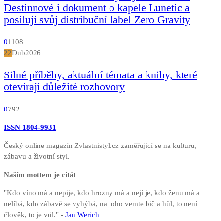
Destinnové i dokument o kapele Lunetic a
posilují svůj distribuční label Zero Gravity
0
1108
22
Dub
2026
Silné příběhy, aktuální témata a knihy, které
otevírají důležité rozhovory
0
792
ISSN 1804-9931
Český online magazín Zvlastnistyl.cz zaměřující se na kulturu,
zábavu a životní styl.
Naším mottem je citát
"Kdo víno má a nepije, kdo hrozny má a nejí je, kdo ženu má a
nelíbá, kdo zábavě se vyhýbá, na toho vemte bič a hůl, to není
člověk, to je vůl." -
Jan Werich