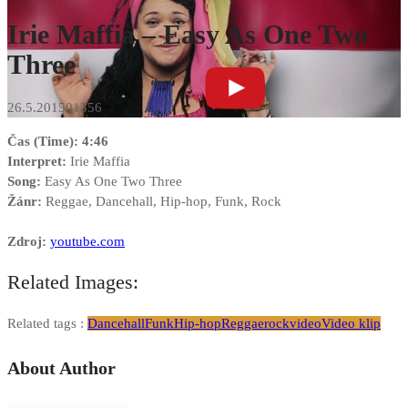
Irie Maffia – Easy As One Two
Three
26.5.2015
0
1356
Čas (Time): 4:46
Interpret:
Irie Maffia
Song:
Easy As One Two Three
Žánr:
Reggae, Dancehall, Hip-hop, Funk, Rock
Zdroj:
youtube.com
Related Images:
Related tags :
Dancehall
Funk
Hip-hop
Reggae
rock
video
Video klip
About Author