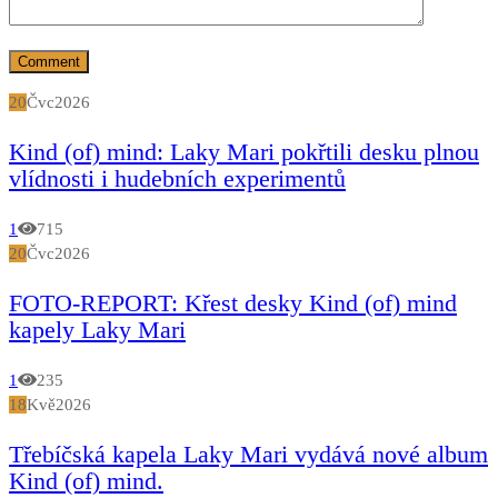
20
Čvc
2026
Kind (of) mind: Laky Mari pokřtili desku plnou
vlídnosti i hudebních experimentů
1
715
20
Čvc
2026
FOTO-REPORT: Křest desky Kind (of) mind
kapely Laky Mari
1
235
18
Kvě
2026
Třebíčská kapela Laky Mari vydává nové album
Kind (of) mind.