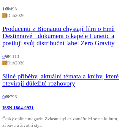
1
498
24
Dub
2026
Producenti z Bionautu chystají film o Emě
Destinnové i dokument o kapele Lunetic a
posilují svůj distribuční label Zero Gravity
0
1113
22
Dub
2026
Silné příběhy, aktuální témata a knihy, které
otevírají důležité rozhovory
0
796
ISSN 1804-9931
Český online magazín Zvlastnistyl.cz zaměřující se na kulturu,
zábavu a životní styl.