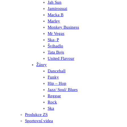
Jah Sun
Jamiroquai
Macka B
Marley
Monkey Business
Mr Vegas
Ska- P
Švihadlo
Tata Bojs
United Flavour
Žánry
Dancehall
Funky
Hip – Hop
Jazz/ Soul/ Blues
Reggae
Rock
Ska
Produkce ZS
Sportovní videa