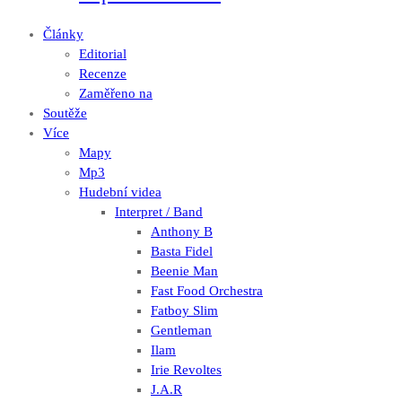
Články
Editorial
Recenze
Zaměřeno na
Soutěže
Více
Mapy
Mp3
Hudební videa
Interpret / Band
Anthony B
Basta Fidel
Beenie Man
Fast Food Orchestra
Fatboy Slim
Gentleman
Ilam
Irie Revoltes
J.A.R