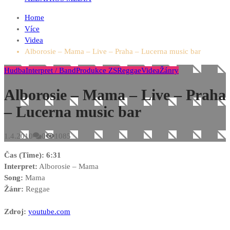
Home
Více
Videa
Alborosie – Mama – Live – Praha – Lucerna music bar
Hudba
Interpret / Band
Produkce ZS
Reggae
Videa
Žánry
Alborosie – Mama – Live – Praha
– Lucerna music bar
1.4.2010
0
1085
Čas (Time): 6:31
Interpret:
Alborosie – Mama
Song:
Mama
Žánr:
Reggae
Zdroj:
youtube.com