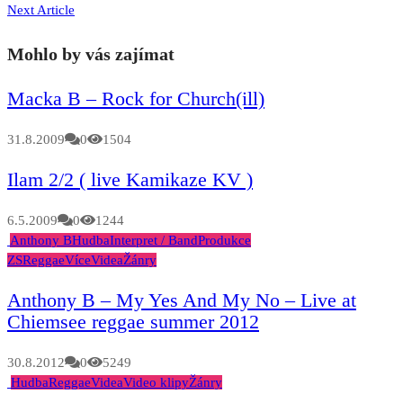
Next Article
Mohlo by vás zajímat
Macka B – Rock for Church(ill)
31.8.2009
0
1504
Ilam 2/2 ( live Kamikaze KV )
6.5.2009
0
1244
Anthony B
Hudba
Interpret / Band
Produkce
ZS
Reggae
Více
Videa
Žánry
Anthony B – My Yes And My No – Live at
Chiemsee reggae summer 2012
30.8.2012
0
5249
Hudba
Reggae
Videa
Video klipy
Žánry