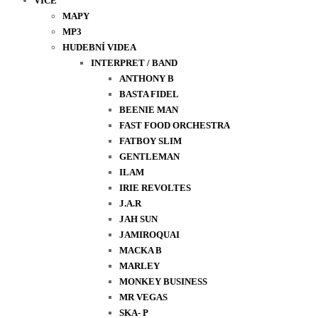
VÍCE
MAPY
MP3
HUDEBNÍ VIDEA
INTERPRET / BAND
ANTHONY B
BASTA FIDEL
BEENIE MAN
FAST FOOD ORCHESTRA
FATBOY SLIM
GENTLEMAN
ILAM
IRIE REVOLTES
J.A.R
JAH SUN
JAMIROQUAI
MACKA B
MARLEY
MONKEY BUSINESS
MR VEGAS
SKA- P