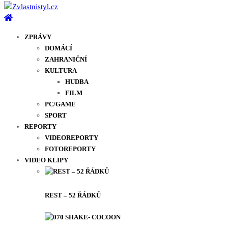
ZPRÁVY
DOMÁCÍ
ZAHRANIČNÍ
KULTURA
HUDBA
FILM
PC/GAME
SPORT
REPORTY
VIDEOREPORTY
FOTOREPORTY
VIDEO KLIPY
REST – 52 ŘÁDKŮ