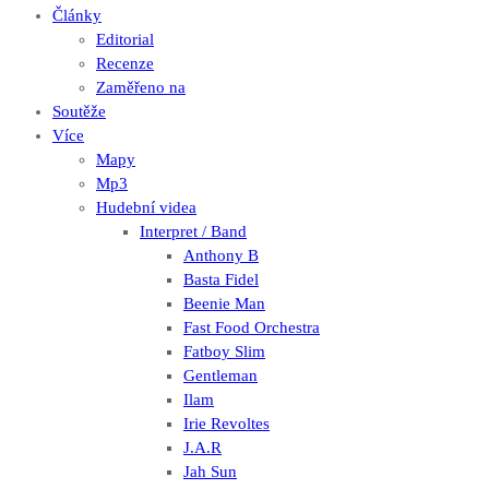
Články
Editorial
Recenze
Zaměřeno na
Soutěže
Více
Mapy
Mp3
Hudební videa
Interpret / Band
Anthony B
Basta Fidel
Beenie Man
Fast Food Orchestra
Fatboy Slim
Gentleman
Ilam
Irie Revoltes
J.A.R
Jah Sun