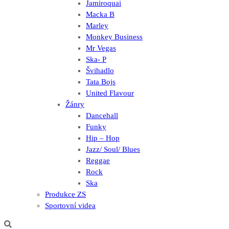
Jamiroquai
Macka B
Marley
Monkey Business
Mr Vegas
Ska- P
Švihadlo
Tata Bojs
United Flavour
Žánry
Dancehall
Funky
Hip – Hop
Jazz/ Soul/ Blues
Reggae
Rock
Ska
Produkce ZS
Sportovní videa