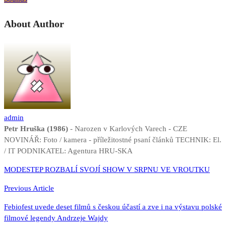
About Author
admin
Petr Hruška (1986)
- Narozen v Karlových Varech - CZE
NOVINÁŘ: Foto / kamera - příležitostné psaní článků TECHNIK: El.
/ IT PODNIKATEL: Agentura HRU-SKA
Navigace
MODESTEP ROZBALÍ SVOJÍ SHOW V SRPNU VE VROUTKU
pro
Previous Article
příspěvek
Febiofest uvede deset filmů s českou účastí a zve i na výstavu polské
filmové legendy Andrzeje Wajdy