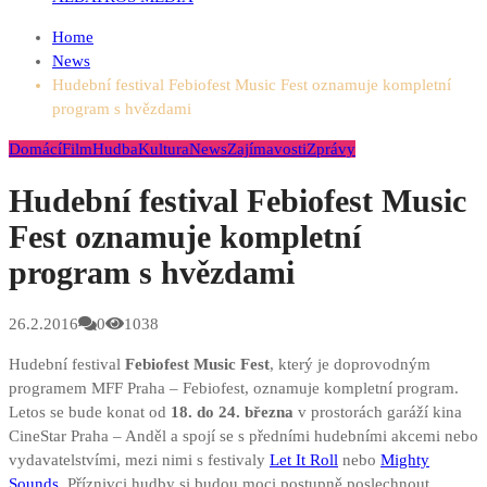
Home
News
Hudební festival Febiofest Music Fest oznamuje kompletní
program s hvězdami
Domácí
Film
Hudba
Kultura
News
Zajímavosti
Zprávy
Hudební festival Febiofest Music
Fest oznamuje kompletní
program s hvězdami
26.2.2016
0
1038
Hudební festival
Febiofest Music Fest
, který je doprovodným
programem MFF Praha – Febiofest, oznamuje kompletní program.
Letos se bude konat od
18. do 24. března
v prostorách garáží kina
CineStar Praha – Anděl a spojí se s předními hudebními akcemi nebo
vydavatelstvími, mezi nimi s festivaly
Let It Roll
nebo
Mighty
Sounds
. Příznivci hudby si budou moci postupně poslechnout