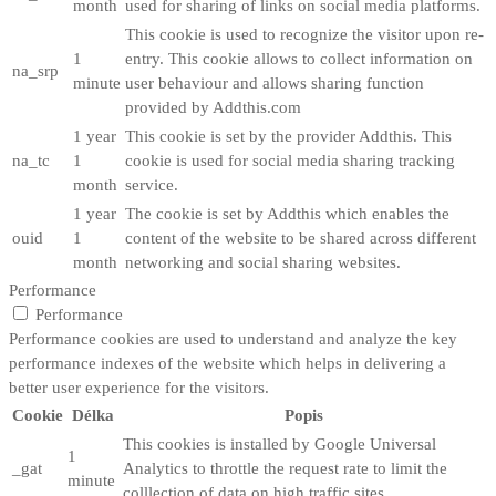
month
used for sharing of links on social media platforms.
This cookie is used to recognize the visitor upon re-
1
entry. This cookie allows to collect information on
na_srp
minute
user behaviour and allows sharing function
provided by Addthis.com
1 year
This cookie is set by the provider Addthis. This
na_tc
1
cookie is used for social media sharing tracking
month
service.
1 year
The cookie is set by Addthis which enables the
ouid
1
content of the website to be shared across different
month
networking and social sharing websites.
Performance
Performance
Performance cookies are used to understand and analyze the key
performance indexes of the website which helps in delivering a
better user experience for the visitors.
Cookie
Délka
Popis
This cookies is installed by Google Universal
1
_gat
Analytics to throttle the request rate to limit the
minute
colllection of data on high traffic sites.