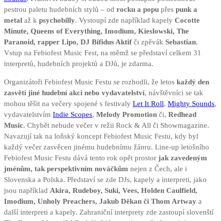
pestrou paletu hudebních stylů – od
rocku a popu
přes
punk a
metal
až k
psychobilly
. Vystoupí zde například kapely
Cocotte
Minute, Queens of Everything, Imodium, Kieslowski, The
Paranoid, rapper Lipo, DJ Bifidus Aktif
či zpěvák
Sebastian
.
Vstup na Febiofest Music Fest, na měmž se představí celkem 31
interpretů, hudebních projektů a DJů, je zdarma.
Organizátoři Febiofest Music Festu se rozhodli, že letos
každý den
zasvětí jiné hudební akci nebo vydavatelství
, návštěvníci se tak
mohou těšit na večery spojené s festivaly
Let It Roll
,
Mighty Sounds
,
vydavatelstvím
Indie Scopes
,
Melody Promotion
či,
Redhead
Music
. Chybět nebude večer v režii Rock & All či Showmagazine.
Navazují tak na loňský koncept Febiofest Music Festu, kdy byl
každý večer zasvěcen jinému hudebnímu žánru. Line-up letošního
Febiofest Music Festu dává tento rok opět prostor
jak zavedeným
jménům, tak perspektivním nováčkům
nejen z Čech, ale i
Slovenska a Polska. Představí se zde DJs, kapely a interpreti, jako
jsou například
Akira, Rudeboy, Suki, Vees, Holden Caulfield,
Imodium, Unholy Preachers, Jakub Děkan či Thom Artway
a
další interpreti a kapely. Zahraniční interprety zde zastoupí slovenští