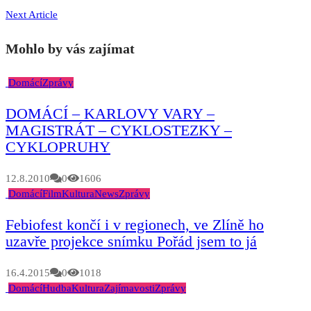
Next Article
Mohlo by vás zajímat
Domácí
Zprávy
DOMÁCÍ – KARLOVY VARY –
MAGISTRÁT – CYKLOSTEZKY –
CYKLOPRUHY
12.8.2010
0
1606
Domácí
Film
Kultura
News
Zprávy
Febiofest končí i v regionech, ve Zlíně ho
uzavře projekce snímku Pořád jsem to já
16.4.2015
0
1018
Domácí
Hudba
Kultura
Zajímavosti
Zprávy