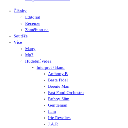
Články
Editorial
Recenze
Zaměřeno na
Soutěže
Více
Mapy
Mp3
Hudební videa
Interpret / Band
Anthony B
Basta Fidel
Beenie Man
Fast Food Orchestra
Fatboy Slim
Gentleman
Ilam
Irie Revoltes
J.A.R