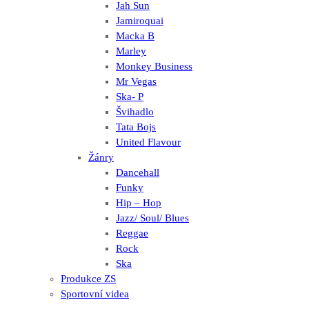
Jah Sun
Jamiroquai
Macka B
Marley
Monkey Business
Mr Vegas
Ska- P
Švihadlo
Tata Bojs
United Flavour
Žánry
Dancehall
Funky
Hip – Hop
Jazz/ Soul/ Blues
Reggae
Rock
Ska
Produkce ZS
Sportovní videa