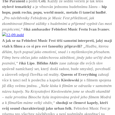
The Paranoid
a polští
Ceti
. Každý ze sedmi večerů je tak letos
stylově tematický
a je věnován jednomu hudebnímu žánru –
hip
hopu, punk rocku, popu, world music, metalu či taneční hudbě
.
„Pro návštěvníky Febiofestu je Music Fest příležitostí, jak
zkombinovat filmové zážitky s hudebními a přijemně vyplnit čas mezi
projekcemi,“
říká ambasador Febiofest Music Festu Ivan Ivanov.
A jak se na Febiofest Music Fest těší samotní interpreti, jaký mají
vtah k filmu a co si pro své fanoušky připravili?
„Hudbu, kterou
dělám, bych popsal jako emotivní, snad i s myšlenkovým přesahem.
Filmy beru občas jako oddechovou záležitost, jindy jako určitý druh
poznání,“
říká Lipo
.
Bifidus Aktiv
zase zahraje dle svých slov
správně namíchaný set, který dodá radost, bude smyslný, povzbudí
a zároveň odpojí člověka od reality.
Queens of Everything
zahrají
více k tanci než k poslechu a kapela
Kieslowski
je s filmem spojena
již díky svému jménu.
„Naše láska k filmům se odrazila v samotném
názvu kapely. Na Krzysztofovi Kieslowském jsme se shodli okamžitě
– naše prvotina Binoche byla inspirována právě jeho filmem Modrá
a k filmařům máme velký obdiv,“
shodují se členové kapely, kteří
svůj sound charakterizují jako urban folk
. Febiofest Music Fest je
zdarma pro všechny návštěvníky a není podmíněn akreditací na