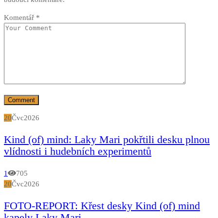
Komentář
*
20
Čvc
2026
Kind (of) mind: Laky Mari pokřtili desku plnou
vlídnosti i hudebních experimentů
1
705
20
Čvc
2026
FOTO-REPORT: Křest desky Kind (of) mind
kapely Laky Mari