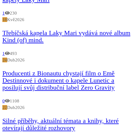
1
230
18
Kvě
2026
Třebíčská kapela Laky Mari vydává nové album
Kind (of) mind.
1
493
24
Dub
2026
Producenti z Bionautu chystají film o Emě
Destinnové i dokument o kapele Lunetic a
posilují svůj distribuční label Zero Gravity
0
1108
22
Dub
2026
Silné příběhy, aktuální témata a knihy, které
otevírají důležité rozhovory