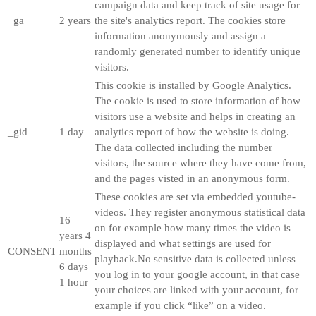
campaign data and keep track of site usage for
_ga
2 years
the site's analytics report. The cookies store
information anonymously and assign a
randomly generated number to identify unique
visitors.
This cookie is installed by Google Analytics.
The cookie is used to store information of how
visitors use a website and helps in creating an
_gid
1 day
analytics report of how the website is doing.
The data collected including the number
visitors, the source where they have come from,
and the pages visted in an anonymous form.
These cookies are set via embedded youtube-
videos. They register anonymous statistical data
16
on for example how many times the video is
years 4
displayed and what settings are used for
CONSENT
months
playback.No sensitive data is collected unless
6 days
you log in to your google account, in that case
1 hour
your choices are linked with your account, for
example if you click “like” on a video.