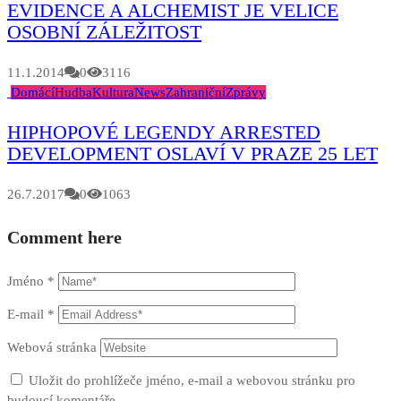
EVIDENCE A ALCHEMIST JE VELICE
OSOBNÍ ZÁLEŽITOST
11.1.2014
0
3116
Domácí
Hudba
Kultura
News
Zahraniční
Zprávy
HIPHOPOVÉ LEGENDY ARRESTED
DEVELOPMENT OSLAVÍ V PRAZE 25 LET
26.7.2017
0
1063
Comment here
Jméno
*
E-mail
*
Webová stránka
Uložit do prohlížeče jméno, e-mail a webovou stránku pro
budoucí komentáře.