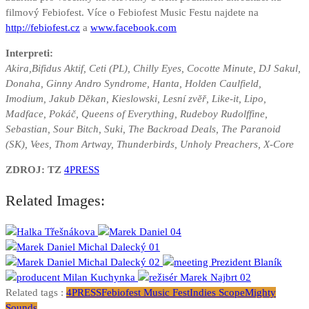
filmový Febiofest. Více o Febiofest Music Festu najdete na
http://febiofest.cz
a
www.facebook.com
Interpreti:
Akira,Bifidus Aktif, Ceti (PL), Chilly Eyes, Cocotte Minute, DJ Sakul,
Donaha, Ginny Andro Syndrome, Hanta, Holden Caulfield,
Imodium, Jakub Děkan, Kieslowski, Lesní zvěř, Like-it, Lipo,
Madface, Pokáč, Queens of Everything, Rudeboy Rudolffine,
Sebastian, Sour Bitch, Suki, The Backroad Deals, The Paranoid
(SK), Vees, Thom Artway, Thunderbirds, Unholy Preachers, X-Core
ZDROJ: TZ
4PRESS
Related Images:
Related tags :
4PRESS
Febiofest Music Fest
Indies Scope
Mighty
Sounds