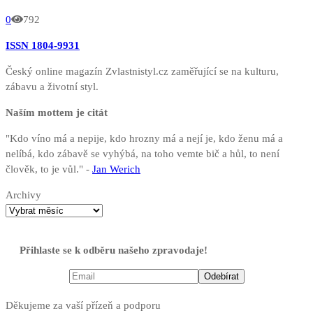
0
792
ISSN 1804-9931
Český online magazín Zvlastnistyl.cz zaměřující se na kulturu,
zábavu a životní styl.
Naším mottem je citát
"Kdo víno má a nepije, kdo hrozny má a nejí je, kdo ženu má a
nelíbá, kdo zábavě se vyhýbá, na toho vemte bič a hůl, to není
člověk, to je vůl." -
Jan Werich
Archivy
Přihlaste se k odběru našeho zpravodaje!
Děkujeme za vaší přízeň a podporu