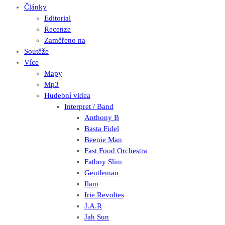
Články
Editorial
Recenze
Zaměřeno na
Soutěže
Více
Mapy
Mp3
Hudební videa
Interpret / Band
Anthony B
Basta Fidel
Beenie Man
Fast Food Orchestra
Fatboy Slim
Gentleman
Ilam
Irie Revoltes
J.A.R
Jah Sun