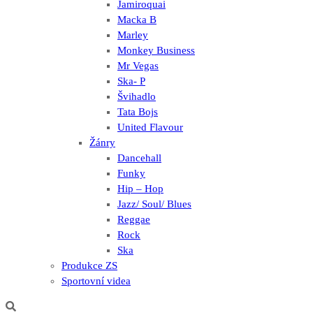
Jamiroquai
Macka B
Marley
Monkey Business
Mr Vegas
Ska- P
Švihadlo
Tata Bojs
United Flavour
Žánry
Dancehall
Funky
Hip – Hop
Jazz/ Soul/ Blues
Reggae
Rock
Ska
Produkce ZS
Sportovní videa