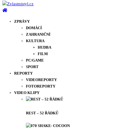
ZPRÁVY
DOMÁCÍ
ZAHRANIČNÍ
KULTURA
HUDBA
FILM
PC/GAME
SPORT
REPORTY
VIDEOREPORTY
FOTOREPORTY
VIDEO KLIPY
REST – 52 ŘÁDKŮ