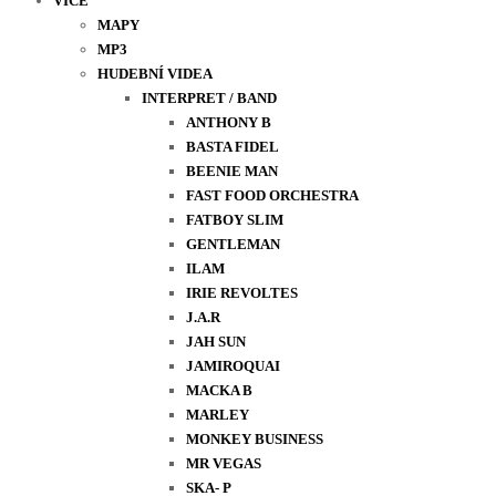
VÍCE
MAPY
MP3
HUDEBNÍ VIDEA
INTERPRET / BAND
ANTHONY B
BASTA FIDEL
BEENIE MAN
FAST FOOD ORCHESTRA
FATBOY SLIM
GENTLEMAN
ILAM
IRIE REVOLTES
J.A.R
JAH SUN
JAMIROQUAI
MACKA B
MARLEY
MONKEY BUSINESS
MR VEGAS
SKA- P