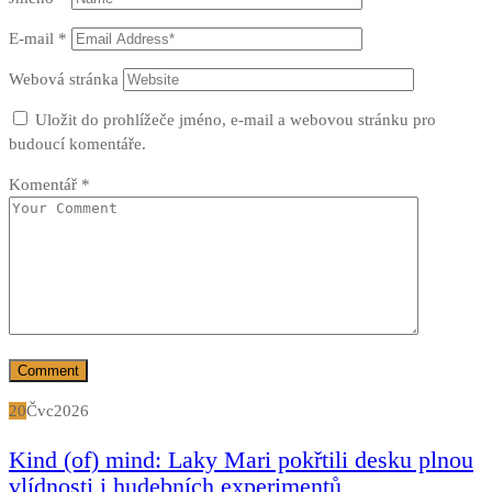
E-mail
*
Webová stránka
Uložit do prohlížeče jméno, e-mail a webovou stránku pro
budoucí komentáře.
Komentář
*
20
Čvc
2026
Kind (of) mind: Laky Mari pokřtili desku plnou
vlídnosti i hudebních experimentů