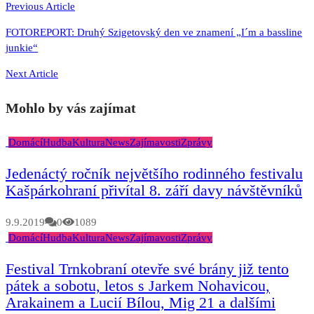
příspěvek
Previous Article
FOTOREPORT: Druhý Szigetovský den ve znamení „I´m a bassline
junkie“
Next Article
Mohlo by vás zajímat
Domácí
Hudba
Kultura
News
Zajímavosti
Zprávy
Jedenáctý ročník největšího rodinného festivalu
Kašpárkohraní přivítal 8. září davy návštěvníků
9.9.2019
0
1089
Domácí
Hudba
Kultura
News
Zajímavosti
Zprávy
Festival Trnkobraní otevře své brány již tento
pátek a sobotu, letos s Jarkem Nohavicou,
Arakainem a Lucií Bílou, Mig 21 a dalšími