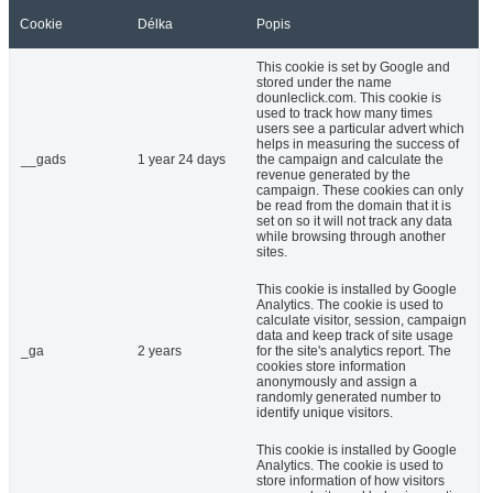
Cookie
Délka
Popis
This cookie is set by Google and
stored under the name
dounleclick.com. This cookie is
used to track how many times
users see a particular advert which
helps in measuring the success of
__gads
1 year 24 days
the campaign and calculate the
revenue generated by the
campaign. These cookies can only
be read from the domain that it is
set on so it will not track any data
while browsing through another
sites.
This cookie is installed by Google
Analytics. The cookie is used to
calculate visitor, session, campaign
data and keep track of site usage
_ga
2 years
for the site's analytics report. The
cookies store information
anonymously and assign a
randomly generated number to
identify unique visitors.
This cookie is installed by Google
Analytics. The cookie is used to
store information of how visitors