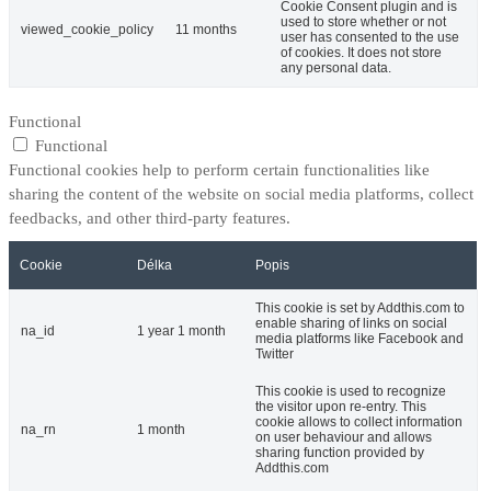
Cookie Consent plugin and is
used to store whether or not
viewed_cookie_policy
11 months
user has consented to the use
of cookies. It does not store
any personal data.
Functional
Functional
Functional cookies help to perform certain functionalities like
sharing the content of the website on social media platforms, collect
feedbacks, and other third-party features.
Cookie
Délka
Popis
This cookie is set by Addthis.com to
enable sharing of links on social
na_id
1 year 1 month
media platforms like Facebook and
Twitter
This cookie is used to recognize
the visitor upon re-entry. This
cookie allows to collect information
na_rn
1 month
on user behaviour and allows
sharing function provided by
Addthis.com