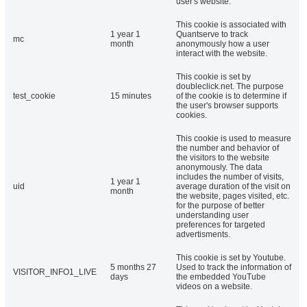
user's website.
This cookie is associated with
1 year 1
Quantserve to track
mc
month
anonymously how a user
interact with the website.
This cookie is set by
doubleclick.net. The purpose
test_cookie
15 minutes
of the cookie is to determine if
the user's browser supports
cookies.
This cookie is used to measure
the number and behavior of
the visitors to the website
anonymously. The data
includes the number of visits,
1 year 1
uid
average duration of the visit on
month
the website, pages visited, etc.
for the purpose of better
understanding user
preferences for targeted
advertisments.
This cookie is set by Youtube.
5 months 27
Used to track the information of
VISITOR_INFO1_LIVE
days
the embedded YouTube
videos on a website.