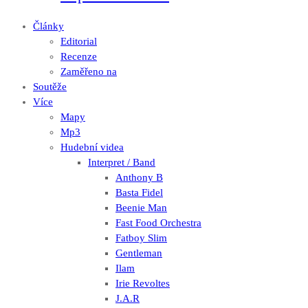
Články
Editorial
Recenze
Zaměřeno na
Soutěže
Více
Mapy
Mp3
Hudební videa
Interpret / Band
Anthony B
Basta Fidel
Beenie Man
Fast Food Orchestra
Fatboy Slim
Gentleman
Ilam
Irie Revoltes
J.A.R