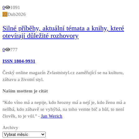
0
1091
22
Dub
2026
Silné příběhy, aktuální témata a knihy, které
otevírají důležité rozhovory
0
777
ISSN 1804-9931
Český online magazín Zvlastnistyl.cz zaměřující se na kulturu,
zábavu a životní styl.
Naším mottem je citát
"Kdo víno má a nepije, kdo hrozny má a nejí je, kdo ženu má a
nelíbá, kdo zábavě se vyhýbá, na toho vemte bič a hůl, to není
člověk, to je vůl." -
Jan Werich
Archivy