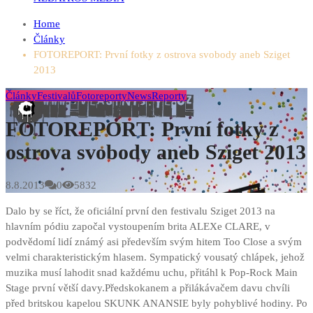
Home
Články
FOTOREPORT: První fotky z ostrova svobody aneb Sziget
2013
Články
Festivalů
Fotoreporty
News
Reporty
FOTOREPORT: První fotky z
ostrova svobody aneb Sziget 2013
8.8.2013
0
5832
Dalo by se říct, že oficiální první den festivalu Sziget 2013 na
hlavním pódiu započal vystoupením brita ALEXe CLARE, v
podvědomí lidí známý asi především svým hitem Too Close a svým
velmi charakteristickým hlasem. Sympatický vousatý chlápek, jehož
muzika musí lahodit snad každému uchu, přitáhl k Pop-Rock Main
Stage první větší davy.
Předskokanem a přilákávačem davu chvíli
před britskou kapelou SKUNK ANANSIE byly pohyblivé hodiny. Po