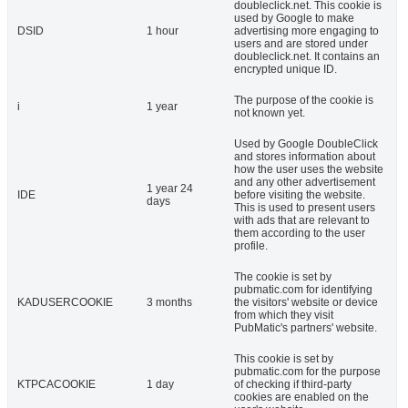
doubleclick.net. This cookie is
used by Google to make
DSID
1 hour
advertising more engaging to
users and are stored under
doubleclick.net. It contains an
encrypted unique ID.
The purpose of the cookie is
i
1 year
not known yet.
Used by Google DoubleClick
and stores information about
how the user uses the website
and any other advertisement
1 year 24
IDE
before visiting the website.
days
This is used to present users
with ads that are relevant to
them according to the user
profile.
The cookie is set by
pubmatic.com for identifying
KADUSERCOOKIE
3 months
the visitors' website or device
from which they visit
PubMatic's partners' website.
This cookie is set by
pubmatic.com for the purpose
KTPCACOOKIE
1 day
of checking if third-party
cookies are enabled on the