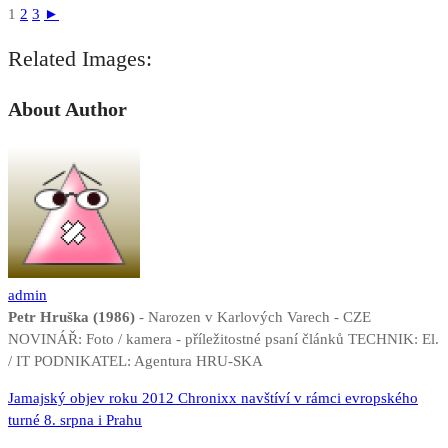
1
2
3
►
Related Images:
About Author
admin
Petr Hruška (1986)
- Narozen v Karlových Varech - CZE
NOVINÁŘ: Foto / kamera - příležitostné psaní článků TECHNIK: El.
/ IT PODNIKATEL: Agentura HRU-SKA
Navigace
Jamajský objev roku 2012 Chronixx navštíví v rámci evropského
turné 8. srpna i Prahu
pro