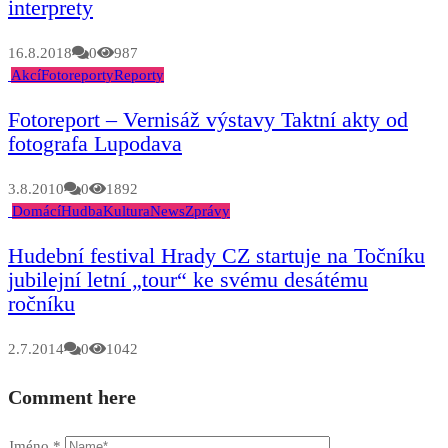
interprety
16.8.2018
0
987
Akcí
Fotoreporty
Reporty
Fotoreport – Vernisáž výstavy Taktní akty od
fotografa Lupodava
3.8.2010
0
1892
Domácí
Hudba
Kultura
News
Zprávy
Hudební festival Hrady CZ startuje na Točníku
jubilejní letní „tour“ ke svému desátému
ročníku
2.7.2014
0
1042
Comment here
Jméno
*