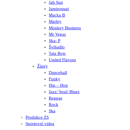
Jah Sun
Jamiroquai
Macka B
Marley
Monkey Business
Mr Vegas
Ska- P
Švihadlo
Tata Bojs
United Flavour
Žánry
Dancehall
Funky
Hip – Hop
Jazz/ Soul/ Blues
Reggae
Rock
Ska
Produkce ZS
Sportovní videa