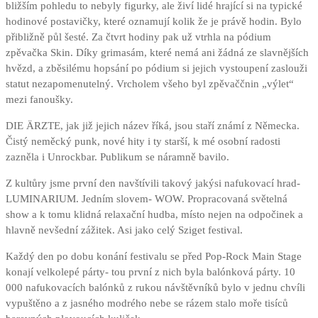
bližším pohledu to nebyly figurky, ale živí lidé hrající si na typické
hodinové postavičky, které oznamují kolik že je právě hodin. Bylo
přibližně půl šesté. Za čtvrt hodiny pak už vtrhla na pódium
zpěvačka Skin. Díky grimasám, které nemá ani žádná ze slavnějších
hvězd, a zběsilému hopsání po pódium si jejich vystoupení zaslouži
statut nezapomenutelný. Vrcholem všeho byl zpěvaččnin „výlet“
mezi fanoušky.
DIE ÄRZTE, jak již jejich název říká, jsou staří známí z Německa.
Čistý neměcký punk, nové hity i ty starší, k mé osobní radosti
zazněla i Unrockbar. Publikum se náramně bavilo.
Z kultůry jsme první den navštívili takový jakýsi nafukovací hrad-
LUMINARIUM. Jedním slovem- WOW. Propracovaná světelná
show a k tomu klidná relaxační hudba, místo nejen na odpočinek a
hlavně nevšední zážitek. Asi jako celý Sziget festival.
Každý den po dobu konání festivalu se před Pop-Rock Main Stage
konají velkolepé párty- tou první z nich byla balónková párty. 10
000 nafukovacích balónků z rukou návštěvníků bylo v jednu chvíli
vypuštěno a z jasného modrého nebe se rázem stalo moře tisíců