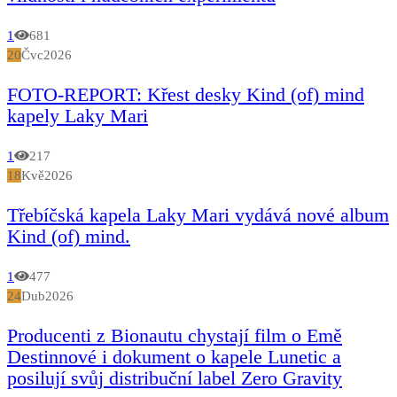
1
681
20
Čvc
2026
FOTO-REPORT: Křest desky Kind (of) mind
kapely Laky Mari
1
217
18
Kvě
2026
Třebíčská kapela Laky Mari vydává nové album
Kind (of) mind.
1
477
24
Dub
2026
Producenti z Bionautu chystají film o Emě
Destinnové i dokument o kapele Lunetic a
posilují svůj distribuční label Zero Gravity