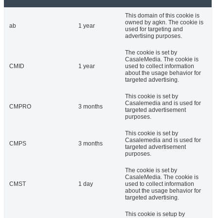
This domain of this cookie is
owned by agkn. The cookie is
ab
1 year
used for targeting and
advertising purposes.
The cookie is set by
CasaleMedia. The cookie is
CMID
1 year
used to collect information
about the usage behavior for
targeted advertising.
This cookie is set by
Casalemedia and is used for
CMPRO
3 months
targeted advertisement
purposes.
This cookie is set by
Casalemedia and is used for
CMPS
3 months
targeted advertisement
purposes.
The cookie is set by
CasaleMedia. The cookie is
CMST
1 day
used to collect information
about the usage behavior for
targeted advertising.
This cookie is setup by