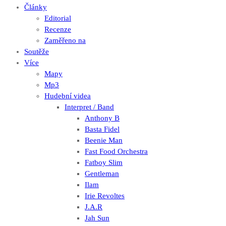
Články
Editorial
Recenze
Zaměřeno na
Soutěže
Více
Mapy
Mp3
Hudební videa
Interpret / Band
Anthony B
Basta Fidel
Beenie Man
Fast Food Orchestra
Fatboy Slim
Gentleman
Ilam
Irie Revoltes
J.A.R
Jah Sun