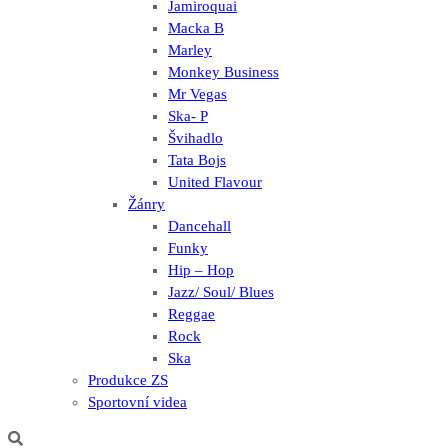
Jamiroquai
Macka B
Marley
Monkey Business
Mr Vegas
Ska- P
Švihadlo
Tata Bojs
United Flavour
Žánry
Dancehall
Funky
Hip – Hop
Jazz/ Soul/ Blues
Reggae
Rock
Ska
Produkce ZS
Sportovní videa