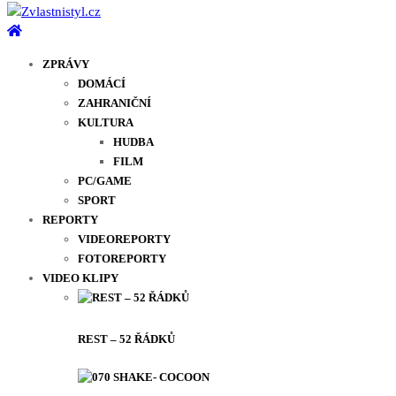
ZPRÁVY
DOMÁCÍ
ZAHRANIČNÍ
KULTURA
HUDBA
FILM
PC/GAME
SPORT
REPORTY
VIDEOREPORTY
FOTOREPORTY
VIDEO KLIPY
REST – 52 ŘÁDKŮ