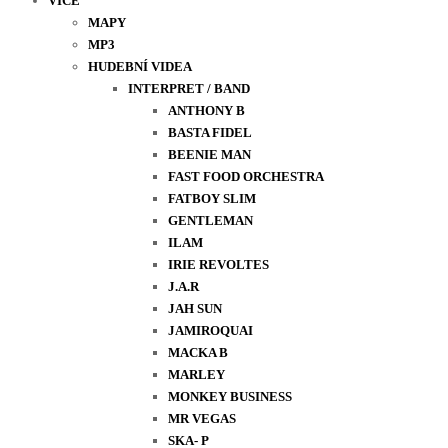
VÍCE
MAPY
MP3
HUDEBNÍ VIDEA
INTERPRET / BAND
ANTHONY B
BASTA FIDEL
BEENIE MAN
FAST FOOD ORCHESTRA
FATBOY SLIM
GENTLEMAN
ILAM
IRIE REVOLTES
J.A.R
JAH SUN
JAMIROQUAI
MACKA B
MARLEY
MONKEY BUSINESS
MR VEGAS
SKA- P