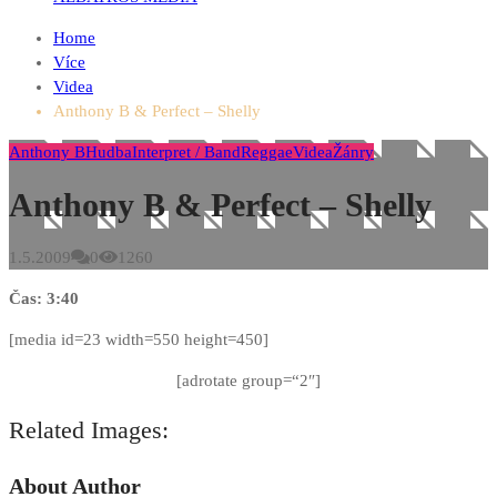
Home
Více
Videa
Anthony B & Perfect – Shelly
Anthony B
Hudba
Interpret / Band
Reggae
Videa
Žánry
Anthony B & Perfect – Shelly
1.5.2009
0
1260
Čas: 3:40
[media id=23 width=550 height=450]
[adrotate group=“2″]
Related Images:
About Author