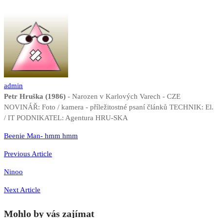
admin
Petr Hruška (1986)
- Narozen v Karlových Varech - CZE
NOVINÁŘ: Foto / kamera - příležitostné psaní článků TECHNIK: El.
/ IT PODNIKATEL: Agentura HRU-SKA
Navigace
Beenie Man- hmm hmm
pro
Previous Article
příspěvek
Ninoo
Next Article
Mohlo by vás zajímat