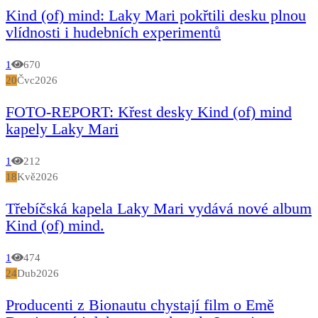
Kind (of) mind: Laky Mari pokřtili desku plnou
vlídnosti i hudebních experimentů
1
670
20
Čvc
2026
FOTO-REPORT: Křest desky Kind (of) mind
kapely Laky Mari
1
212
18
Kvě
2026
Třebíčská kapela Laky Mari vydává nové album
Kind (of) mind.
1
474
24
Dub
2026
Producenti z Bionautu chystají film o Emě