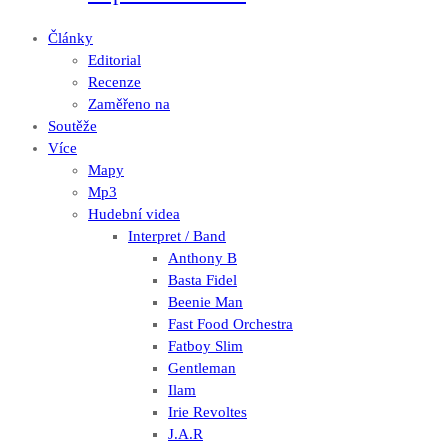
Články
Editorial
Recenze
Zaměřeno na
Soutěže
Více
Mapy
Mp3
Hudební videa
Interpret / Band
Anthony B
Basta Fidel
Beenie Man
Fast Food Orchestra
Fatboy Slim
Gentleman
Ilam
Irie Revoltes
J.A.R