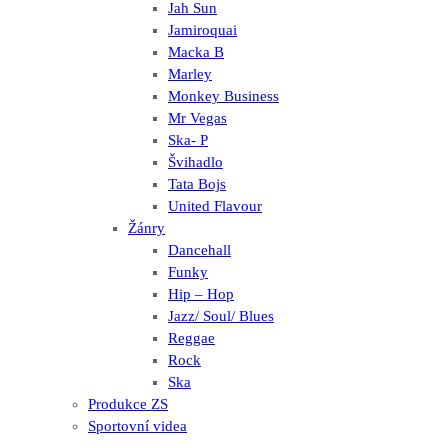
Jah Sun
Jamiroquai
Macka B
Marley
Monkey Business
Mr Vegas
Ska- P
Švihadlo
Tata Bojs
United Flavour
Žánry
Dancehall
Funky
Hip – Hop
Jazz/ Soul/ Blues
Reggae
Rock
Ska
Produkce ZS
Sportovní videa