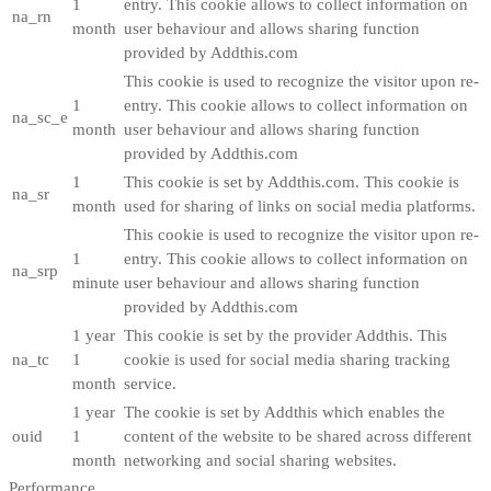
1
entry. This cookie allows to collect information on
na_rn
month
user behaviour and allows sharing function
provided by Addthis.com
This cookie is used to recognize the visitor upon re-
1
entry. This cookie allows to collect information on
na_sc_e
month
user behaviour and allows sharing function
provided by Addthis.com
1
This cookie is set by Addthis.com. This cookie is
na_sr
month
used for sharing of links on social media platforms.
This cookie is used to recognize the visitor upon re-
1
entry. This cookie allows to collect information on
na_srp
minute
user behaviour and allows sharing function
provided by Addthis.com
1 year
This cookie is set by the provider Addthis. This
na_tc
1
cookie is used for social media sharing tracking
month
service.
1 year
The cookie is set by Addthis which enables the
ouid
1
content of the website to be shared across different
month
networking and social sharing websites.
Performance