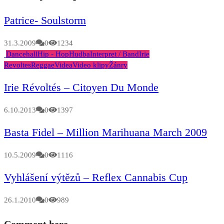
Patrice- Soulstorm
31.3.2009
0
1234
Dancehall
Hip - Hop
Hudba
Interpret / Band
Irie
Revoltes
Reggae
Videa
Video klipy
Žánry
Irie Révoltés – Citoyen Du Monde
6.10.2013
0
1397
Basta Fidel – Million Marihuana March 2009
10.5.2009
0
1116
Vyhlášení výtězů – Reflex Cannabis Cup
26.1.2010
0
989