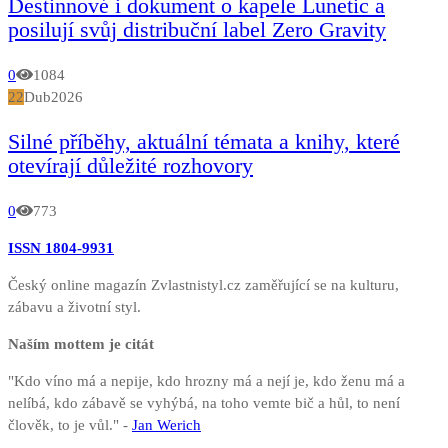
Destinnové i dokument o kapele Lunetic a
posilují svůj distribuční label Zero Gravity
0
1084
22
Dub
2026
Silné příběhy, aktuální témata a knihy, které
otevírají důležité rozhovory
0
773
ISSN 1804-9931
Český online magazín Zvlastnistyl.cz zaměřující se na kulturu,
zábavu a životní styl.
Naším mottem je citát
"Kdo víno má a nepije, kdo hrozny má a nejí je, kdo ženu má a
nelíbá, kdo zábavě se vyhýbá, na toho vemte bič a hůl, to není
člověk, to je vůl." -
Jan Werich