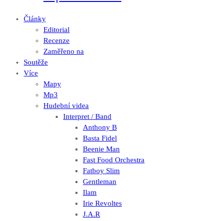
Články
Editorial
Recenze
Zaměřeno na
Soutěže
Více
Mapy
Mp3
Hudební videa
Interpret / Band
Anthony B
Basta Fidel
Beenie Man
Fast Food Orchestra
Fatboy Slim
Gentleman
Ilam
Irie Revoltes
J.A.R