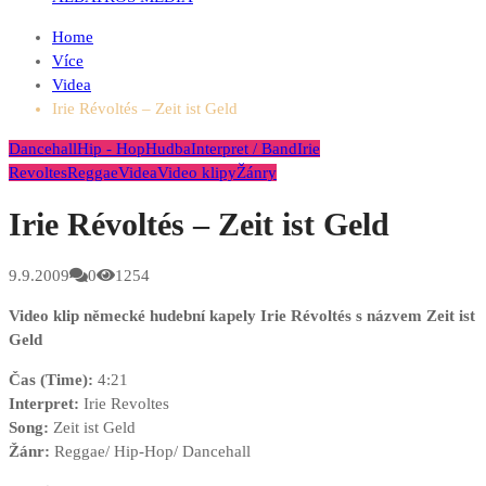
Home
Více
Videa
Irie Révoltés – Zeit ist Geld
Dancehall
Hip - Hop
Hudba
Interpret / Band
Irie
Revoltes
Reggae
Videa
Video klipy
Žánry
Irie Révoltés – Zeit ist Geld
9.9.2009
0
1254
Video klip německé hudební kapely Irie Révoltés s názvem Zeit ist
Geld
Čas (Time):
4:21
Interpret:
Irie Revoltes
Song:
Zeit ist Geld
Žánr:
Reggae/ Hip-Hop/ Dancehall