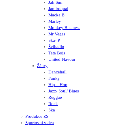
Jah Sun
Jamiroquai
Macka B
Marley
Monkey Business
Mr Vegas
Ska- P
Švihadlo
Tata Bojs
United Flavour
Žánry
Dancehall
Funky
Hip – Hop
Jazz/ Soul/ Blues
Reggae
Rock
Ska
Produkce ZS
Sportovní videa