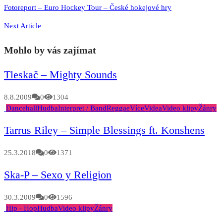
Fotoreport – Euro Hockey Tour – České hokejové hry
Next Article
Mohlo by vás zajímat
Tleskač – Mighty Sounds
8.8.2009
0
1304
Dancehall
Hudba
Interpret / Band
Reggae
Více
Videa
Video klipy
Žánry
Tarrus Riley – Simple Blessings ft. Konshens
25.3.2018
0
1371
Ska-P – Sexo y Religion
30.3.2009
0
1596
Hip - Hop
Hudba
Video klipy
Žánry