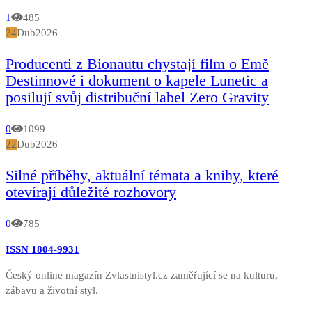
1
485
24
Dub
2026
Producenti z Bionautu chystají film o Emě
Destinnové i dokument o kapele Lunetic a
posilují svůj distribuční label Zero Gravity
0
1099
22
Dub
2026
Silné příběhy, aktuální témata a knihy, které
otevírají důležité rozhovory
0
785
ISSN 1804-9931
Český online magazín Zvlastnistyl.cz zaměřující se na kulturu,
zábavu a životní styl.