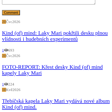
20
Čvc
2026
Kind (of) mind: Laky Mari pokřtili desku plnou
vlídnosti i hudebních experimentů
1
693
20
Čvc
2026
FOTO-REPORT: Křest desky Kind (of) mind
kapely Laky Mari
1
224
18
Kvě
2026
Třebíčská kapela Laky Mari vydává nové album
Kind (of) mind.