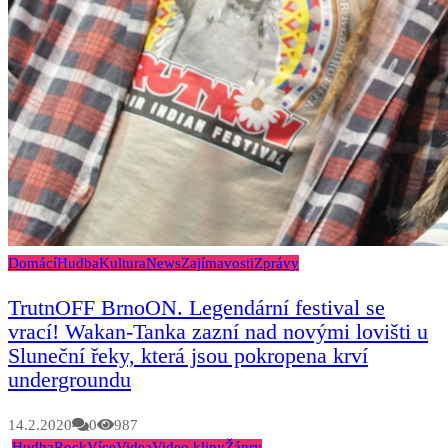
Domácí
Hudba
Kultura
News
Zajímavosti
Zprávy
TrutnOFF BrnoON. Legendární festival se
vrací! Wakan-Tanka zazní nad novými lovišti u
Sluneční řeky, která jsou pokropena krví
undergroundu
14.2.2020
0
987
Hudba
Rock
Více
Videa
Video klipy
Žánry