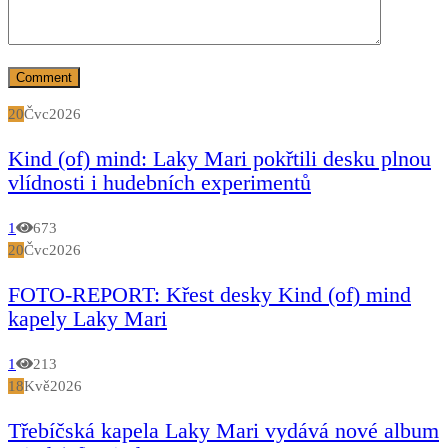
20
Čvc
2026
Kind (of) mind: Laky Mari pokřtili desku plnou
vlídnosti i hudebních experimentů
1
673
20
Čvc
2026
FOTO-REPORT: Křest desky Kind (of) mind
kapely Laky Mari
1
213
18
Kvě
2026
Třebíčská kapela Laky Mari vydává nové album