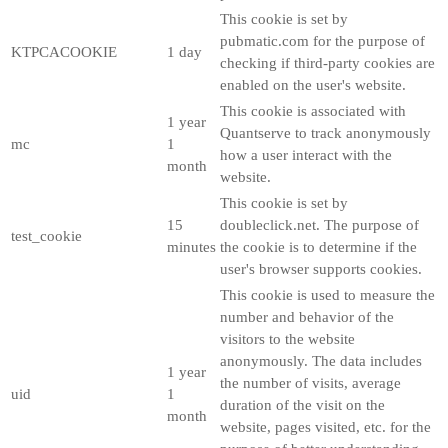
This cookie is set by
pubmatic.com for the purpose of
KTPCACOOKIE
1 day
checking if third-party cookies are
enabled on the user's website.
This cookie is associated with
1 year
Quantserve to track anonymously
mc
1
how a user interact with the
month
website.
This cookie is set by
15
doubleclick.net. The purpose of
test_cookie
minutes
the cookie is to determine if the
user's browser supports cookies.
This cookie is used to measure the
number and behavior of the
visitors to the website
anonymously. The data includes
1 year
the number of visits, average
uid
1
duration of the visit on the
month
website, pages visited, etc. for the