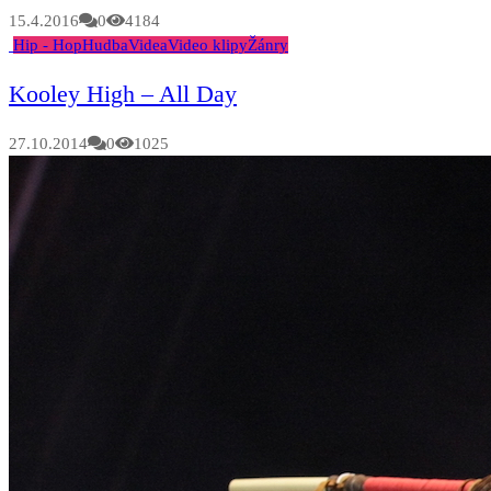
15.4.2016
0
4184
Hip - Hop
Hudba
Videa
Video klipy
Žánry
Kooley High – All Day
27.10.2014
0
1025