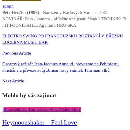
admin
Petr Hruška (1986)
- Narozen v Karlových Varech - CZE
NOVINÁŘ: Foto / kamera - příležitostné psaní článků TECHNIK: El.
/ IT PODNIKATEL: Agentura HRU-SKA
Navigace
ELECTRO SWING PO FRANCOUZSKU ROZTANČÍ V BŘEZNU
LUCERNA MUSIC BAR
pro
příspěvek
Previous Article
Oscarový režisér Jean-Jacques Annaud, převezme na Febiofestu
Kristiána a přiveze svůj zbrusu nový snímek Talisman vlků
Next Article
Mohlo by vás zajímat
Blues
Dubstep
Hudba
Více
Videa
Video klipy
Heymoonshaker – Feel Love