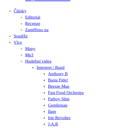
Články
Editorial
Recenze
Zaměřeno na
Soutěže
Více
Mapy
Mp3
Hudební videa
Interpret / Band
Anthony B
Basta Fidel
Beenie Man
Fast Food Orchestra
Fatboy Slim
Gentleman
Ilam
Irie Revoltes
J.A.R