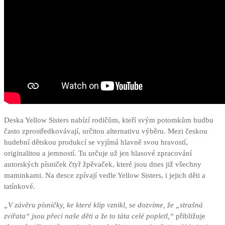
Deska Yellow Sisters nabízí rodičům, kteří svým potomkům hudbu
často zprostředkovávají, určitou alternativu výběru. Mezi českou
hudební dětskou produkcí se vyjímá hlavně svou hravostí,
originalitou a jemností. Tu určuje už jen hlasové zpracování
autorských písniček čtyř žpěvaček, které jsou dnes již všechny
maminkami. Na desce zpívají vedle Yellow Sisters, i jejich děti a
tatínkové.
„V závěru písničky, ke které klip vznikl, se dozvíme, že „strašná
zvířata“ jsou přeci naše děti a že to táta celé popletl,“
přibližuje