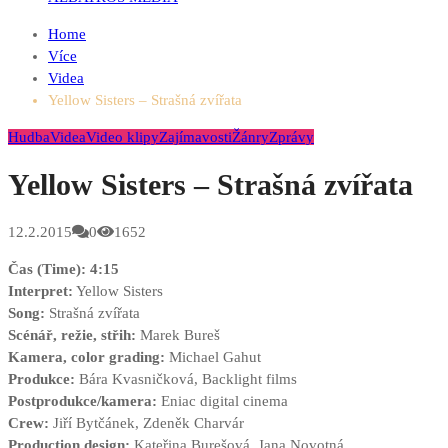
Home
Více
Videa
Yellow Sisters – Strašná zvířata
Hudba
Videa
Video klipy
Zajímavosti
Žánry
Zprávy
Yellow Sisters – Strašná zvířata
12.2.2015
0
1652
Čas (Time): 4:15
Interpret:
Yellow Sisters
Song:
Strašná zvířata
Scénář, režie, střih:
Marek Bureš
Kamera, color grading:
Michael Gahut
Produkce:
Bára Kvasničková, Backlight films
Postprodukce/kamera:
Eniac digital cinema
Crew:
Jiří Bytčánek, Zdeněk Charvár
Production design:
Kateřina Burešová, Jana Novotná