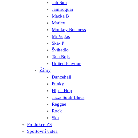
Jah Sun
Jamiroquai
Macka B
Marley
Monkey Business
Mr Vegas
Ska- P
Švihadlo
Tata Bojs
United Flavour
Žánry
Dancehall
Funky
Hip – Hop
Jazz/ Soul/ Blues
Reggae
Rock
Ska
Produkce ZS
Sportovní videa