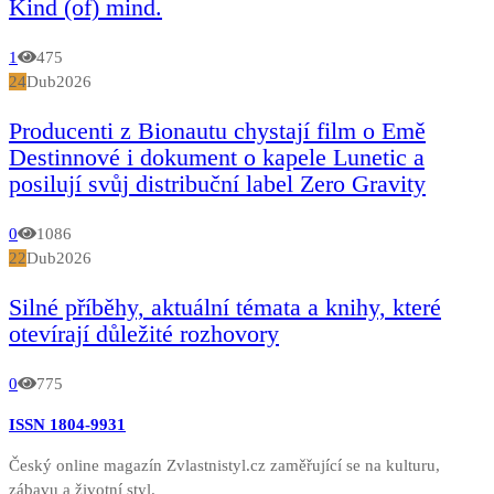
Kind (of) mind.
1
475
24
Dub
2026
Producenti z Bionautu chystají film o Emě
Destinnové i dokument o kapele Lunetic a
posilují svůj distribuční label Zero Gravity
0
1086
22
Dub
2026
Silné příběhy, aktuální témata a knihy, které
otevírají důležité rozhovory
0
775
ISSN 1804-9931
Český online magazín Zvlastnistyl.cz zaměřující se na kulturu,
zábavu a životní styl.