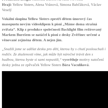
Hrají:
Yellow Sisters, Alena Vránová, Simona Babčáková, Václav
Veselý
Vokální skupina Yellow Sisters zpestří dětem únorový čas
masopustu novým videoklipem k písni „Máme doma strašná
zvířata“. Klip z produkce společnosti Backlight film režírovaný
Markem Burešem se natáčel k písni z desky Zvěřinec určené a
věnované zejména dětem. A nejen jim.
„Snažili jsme se udělat desku pro děti, kterou by s chutí poslouchali i
rodiče. Ze zkušenosti víme, jak může být náročné trávit den s
hudbou, kterou byste si sami nepustili,“
vysvětluje
motivy natočení
desky jedna ze zpěvaček Yellow Sisters
Bára Vaculíková
.