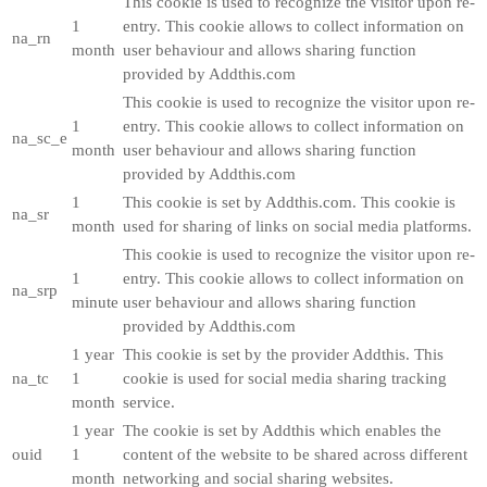
This cookie is used to recognize the visitor upon re-
1
entry. This cookie allows to collect information on
na_rn
month
user behaviour and allows sharing function
provided by Addthis.com
This cookie is used to recognize the visitor upon re-
1
entry. This cookie allows to collect information on
na_sc_e
month
user behaviour and allows sharing function
provided by Addthis.com
1
This cookie is set by Addthis.com. This cookie is
na_sr
month
used for sharing of links on social media platforms.
This cookie is used to recognize the visitor upon re-
1
entry. This cookie allows to collect information on
na_srp
minute
user behaviour and allows sharing function
provided by Addthis.com
1 year
This cookie is set by the provider Addthis. This
na_tc
1
cookie is used for social media sharing tracking
month
service.
1 year
The cookie is set by Addthis which enables the
ouid
1
content of the website to be shared across different
month
networking and social sharing websites.