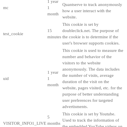
1 year
Quantserve to track anonymously
mc
1
how a user interact with the
month
website.
This cookie is set by
15
doubleclick.net. The purpose of
test_cookie
minutes
the cookie is to determine if the
user's browser supports cookies.
This cookie is used to measure the
number and behavior of the
visitors to the website
anonymously. The data includes
1 year
the number of visits, average
uid
1
duration of the visit on the
month
website, pages visited, etc. for the
purpose of better understanding
user preferences for targeted
advertisments.
This cookie is set by Youtube.
5
Used to track the information of
VISITOR_INFO1_LIVE
months
the embedded YouTube videos on