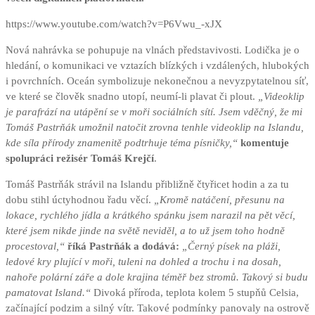
https://www.youtube.com/watch?v=P6Vwu_-xJX
Nová nahrávka se pohupuje na vlnách představivosti. Lodička je o
hledání, o komunikaci ve vztazích blízkých i vzdálených, hlubokých
i povrchních. Oceán symbolizuje nekonečnou a nevyzpytatelnou síť,
ve které se člověk snadno utopí, neumí-li plavat či plout.
„Videoklip
je parafrází na utápění se v moři sociálních sítí. Jsem vděčný, že mi
Tomáš Pastrňák umožnil natočit zrovna tenhle videoklip na Islandu,
kde síla přírody znamenitě podtrhuje téma písničky,“
komentuje
spolupráci režisér Tomáš Krejčí
.
Tomáš Pastrňák strávil na Islandu přibližně čtyřicet hodin a za tu
dobu stihl úctyhodnou řadu věcí.
„Kromě natáčení, přesunu na
lokace, rychlého jídla a krátkého spánku jsem narazil na pět věcí,
které jsem nikde jinde na světě neviděl, a to už jsem toho hodně
procestoval,“
říká Pastrňák a dodává:
„Černý písek na pláži,
ledové kry plující v moři, tuleni na dohled a trochu i na dosah,
nahoře polární záře a dole krajina téměř bez stromů. Takový si budu
pamatovat Island.“
Divoká příroda, teplota kolem 5 stupňů Celsia,
začínající podzim a silný vítr. Takové podmínky panovaly na ostrově