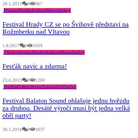
28.1.2015
0
967
Domácí
Hudba
Kultura
News
Zprávy
Festival Hrady CZ se po Švihově představí na
Rožmberku nad Vltavou
1.8.2017
0
1039
Články
Domácí
Hudba
Kultura
News
Zprávy
Fesťák navíc a zdarma!
23.6.2013
0
1200
Hudba
Kultura
News
Zahraniční
Zprávy
Festival Balaton Sound ohlašuje jednu hvězdu
za druhou. Desáté výročí musí být jedna velká
obří party!
30.1.2016
0
1037