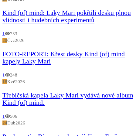
Kind (of) mind: Laky Mari pokřtili desku plnou
vlídnosti i hudebních experimentů
1
733
20
Čvc
2026
FOTO-REPORT: Křest desky Kind (of) mind
kapely Laky Mari
1
248
18
Kvě
2026
Třebíčská kapela Laky Mari vydává nové album
Kind (of) mind.
1
506
24
Dub
2026