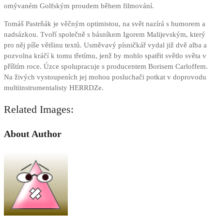
omývaném Golfským proudem během filmování.
Tomáš Pastrňák je věčným optimistou, na svět nazírá s humorem a
nadsázkou. Tvoří společně s básníkem Igorem Malijevským, který
pro něj píše většinu textů. Usměvavý písničkář vydal již dvě alba a
pozvolna kráčí k tomu třetímu, jenž by mohlo spatřit světlo světa v
příštím roce. Úzce spolupracuje s producentem Borisem Carloffem.
Na živých vystoupeních jej mohou posluchači potkat v doprovodu
multiinstrumentalisty HERRDZe.
Related Images:
About Author