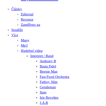
Články
Editorial
Recenze
Zaměřeno na
Soutěže
Více
Mapy
Mp3
Hudební videa
Interpret / Band
Anthony B
Basta Fidel
Beenie Man
Fast Food Orchestra
Fatboy Slim
Gentleman
Ilam
Irie Revoltes
J.A.R