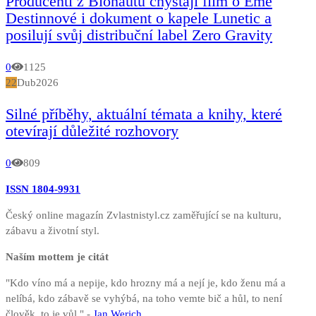
Producenti z Bionautu chystají film o Emě
Destinnové i dokument o kapele Lunetic a
posilují svůj distribuční label Zero Gravity
0
1125
22
Dub
2026
Silné příběhy, aktuální témata a knihy, které
otevírají důležité rozhovory
0
809
ISSN 1804-9931
Český online magazín Zvlastnistyl.cz zaměřující se na kulturu,
zábavu a životní styl.
Naším mottem je citát
"Kdo víno má a nepije, kdo hrozny má a nejí je, kdo ženu má a
nelíbá, kdo zábavě se vyhýbá, na toho vemte bič a hůl, to není
člověk, to je vůl." -
Jan Werich