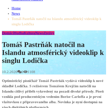
Home
News
Tomáš Pastrňák natočil na Islandu atmosférický videoklip k
singlu Lodička
Domácí
Hudba
Kultura
News
Zprávy
Tomáš Pastrňák natočil na
Islandu atmosférický videoklip k
singlu Lodička
10.2.2020
0
1108
Optimistický písničkář Tomáš Pastrňák vydává videoklip k nové
skladbě Lodička. S režisérem Tomášem Krejčím natočili na
Islandu citlivý příběh vykreslený na pozadí divoké přírody. Píseň
vznikla pod producentským vedením Borise Carloffa a je první
vlaštovkou z připravovaného alba. Novinka je nyní dostupná na
všech digitálních platformách.