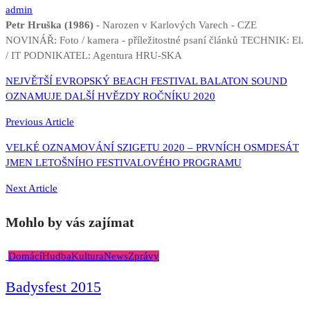
admin
Petr Hruška (1986)
- Narozen v Karlových Varech - CZE
NOVINÁŘ: Foto / kamera - příležitostné psaní článků TECHNIK: El.
/ IT PODNIKATEL: Agentura HRU-SKA
Navigace
NEJVĚTŠÍ EVROPSKÝ BEACH FESTIVAL BALATON SOUND
OZNAMUJE DALŠÍ HVĚZDY ROČNÍKU 2020
pro
příspěvek
Previous Article
VELKÉ OZNAMOVÁNÍ SZIGETU 2020 – PRVNÍCH OSMDESÁT
JMEN LETOŠNÍHO FESTIVALOVÉHO PROGRAMU
Next Article
Mohlo by vás zajímat
Domácí
Hudba
Kultura
News
Zprávy
Badysfest 2015