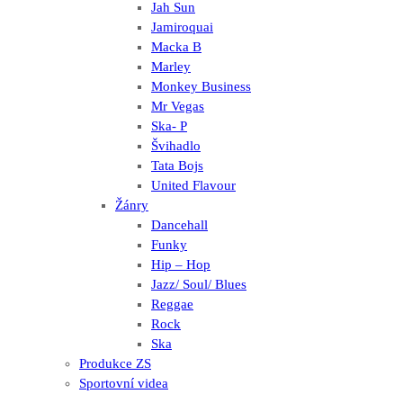
Jah Sun
Jamiroquai
Macka B
Marley
Monkey Business
Mr Vegas
Ska- P
Švihadlo
Tata Bojs
United Flavour
Žánry
Dancehall
Funky
Hip – Hop
Jazz/ Soul/ Blues
Reggae
Rock
Ska
Produkce ZS
Sportovní videa