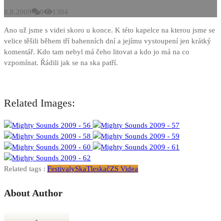
8.8.2009
0
1304
Ano už jsme s videi skoro u konce. K této kapelce na kterou jsme se
velice těšili během tří bahenních dní a jejímu vystoupení jen krátký
komentář. Kdo tam nebyl má čeho litovat a kdo jo má na co
vzpomínat. Řádili jak se na ska patří.
Related Images:
Related tags :
Festivaly
Ska
Tleskač
ZS Videa
About Author