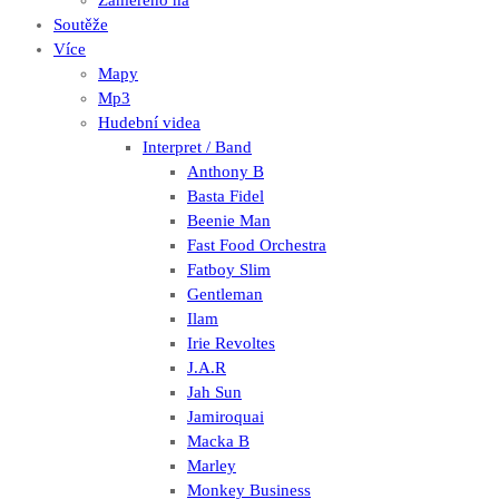
Zaměřeno na
Soutěže
Více
Mapy
Mp3
Hudební videa
Interpret / Band
Anthony B
Basta Fidel
Beenie Man
Fast Food Orchestra
Fatboy Slim
Gentleman
Ilam
Irie Revoltes
J.A.R
Jah Sun
Jamiroquai
Macka B
Marley
Monkey Business