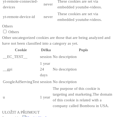
yt-remote-connected-
These cookies are set via
never
devices
embedded youtube-videos.
These cookies are set via
yt-remote-device-id
never
embedded youtube-videos.
Others
Others
Other uncategorized cookies are those that are being analyzed and
have not been classified into a category as yet.
Cookie
Délka
Popis
__EC_TEST__
session
No description
1 year
__gpi
24
No description
days
GoogleAdServingTest
session
No description
The purpose of this cookie is
targeting and marketing.The domain
u
1 year
of this cookie is related with a
company called Bombora in USA.
ULOŽIT A PŘIJMOUT