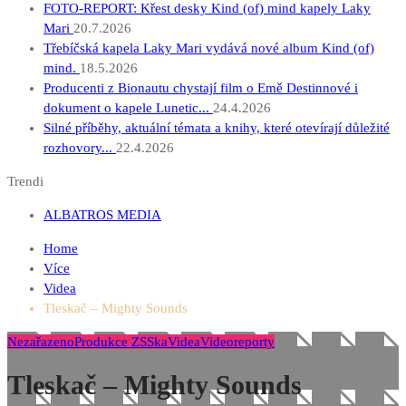
FOTO-REPORT: Křest desky Kind (of) mind kapely Laky
Mari
20.7.2026
Třebíčská kapela Laky Mari vydává nové album Kind (of)
mind.
18.5.2026
Producenti z Bionautu chystají film o Emě Destinnové i
dokument o kapele Lunetic...
24.4.2026
Silné příběhy, aktuální témata a knihy, které otevírají důležité
rozhovory...
22.4.2026
Trendi
ALBATROS MEDIA
Home
Více
Videa
Tleskač – Mighty Sounds
Nezařazeno
Produkce ZS
Ska
Videa
Videoreporty
Tleskač – Mighty Sounds