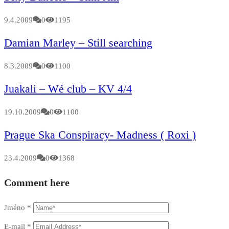
9.4.2009
0
1195
Damian Marley – Still searching
8.3.2009
0
1100
Juakali – Wé club – KV 4/4
19.10.2009
0
1100
Prague Ska Conspiracy- Madness ( Roxi )
23.4.2009
0
1368
Comment here
Jméno
*
E-mail
*