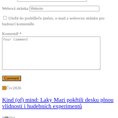
Webová stránka
Uložit do prohlížeče jméno, e-mail a webovou stránku pro
budoucí komentáře.
Komentář
*
20
Čvc
2026
Kind (of) mind: Laky Mari pokřtili desku plnou
vlídnosti i hudebních experimentů
1
704