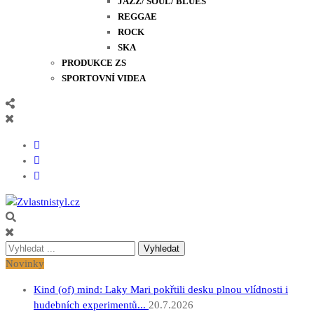
JAZZ/ SOUL/ BLUES
REGGAE
ROCK
SKA
PRODUKCE ZS
SPORTOVNÍ VIDEA
Zvlastnistyl.cz
Pramen kultury, zábavy a životního stylu
Vyhledávání
pro:
Novinky
Kind (of) mind: Laky Mari pokřtili desku plnou vlídnosti i
hudebních experimentů...
20.7.2026