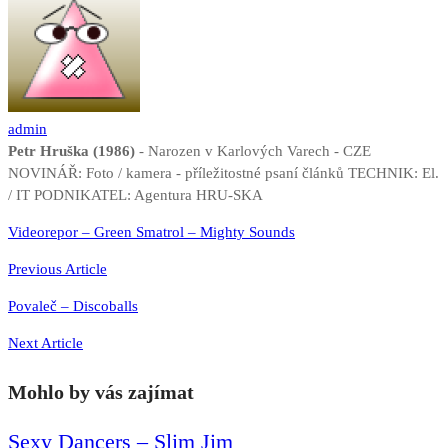
admin
Petr Hruška (1986)
- Narozen v Karlových Varech - CZE
NOVINÁŘ: Foto / kamera - příležitostné psaní článků TECHNIK: El.
/ IT PODNIKATEL: Agentura HRU-SKA
Navigace
Videorepor – Green Smatrol – Mighty Sounds
pro
Previous Article
příspěvek
Povaleč – Discoballs
Next Article
Mohlo by vás zajímat
Sexy Dancers – Slim Jim