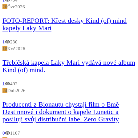
20
Čvc
2026
FOTO-REPORT: Křest desky Kind (of) mind
kapely Laky Mari
1
230
18
Kvě
2026
Třebíčská kapela Laky Mari vydává nové album
Kind (of) mind.
1
492
24
Dub
2026
Producenti z Bionautu chystají film o Emě
Destinnové i dokument o kapele Lunetic a
posilují svůj distribuční label Zero Gravity
0
1107