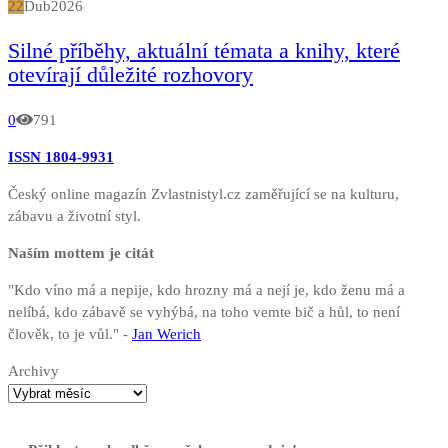
22
Dub
2026
Silné příběhy, aktuální témata a knihy, které
otevírají důležité rozhovory
0
791
ISSN 1804-9931
Český online magazín Zvlastnistyl.cz zaměřující se na kulturu,
zábavu a životní styl.
Naším mottem je citát
"Kdo víno má a nepije, kdo hrozny má a nejí je, kdo ženu má a
nelíbá, kdo zábavě se vyhýbá, na toho vemte bič a hůl, to není
člověk, to je vůl." -
Jan Werich
Archivy