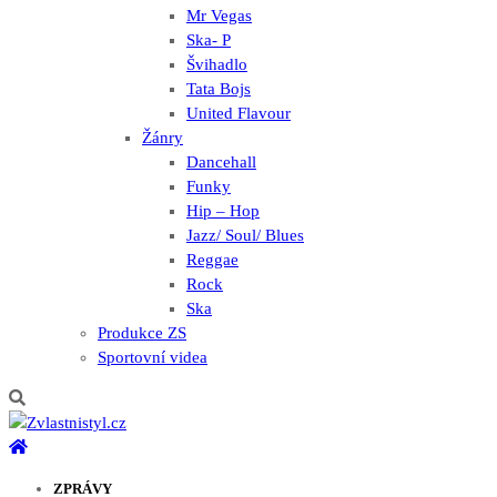
Mr Vegas
Ska- P
Švihadlo
Tata Bojs
United Flavour
Žánry
Dancehall
Funky
Hip – Hop
Jazz/ Soul/ Blues
Reggae
Rock
Ska
Produkce ZS
Sportovní videa
ZPRÁVY