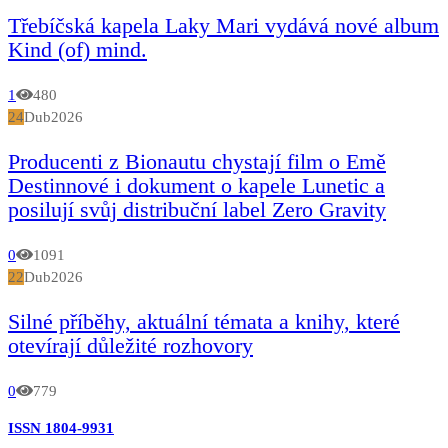
Třebíčská kapela Laky Mari vydává nové album
Kind (of) mind.
1
480
24
Dub
2026
Producenti z Bionautu chystají film o Emě
Destinnové i dokument o kapele Lunetic a
posilují svůj distribuční label Zero Gravity
0
1091
22
Dub
2026
Silné příběhy, aktuální témata a knihy, které
otevírají důležité rozhovory
0
779
ISSN 1804-9931