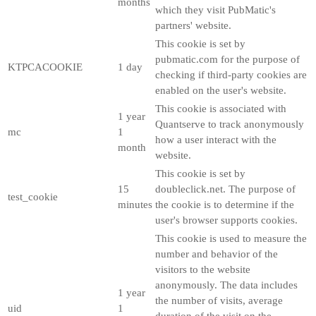
months
which they visit PubMatic's
partners' website.
This cookie is set by
pubmatic.com for the purpose of
KTPCACOOKIE
1 day
checking if third-party cookies are
enabled on the user's website.
This cookie is associated with
1 year
Quantserve to track anonymously
mc
1
how a user interact with the
month
website.
This cookie is set by
15
doubleclick.net. The purpose of
test_cookie
minutes
the cookie is to determine if the
user's browser supports cookies.
This cookie is used to measure the
number and behavior of the
visitors to the website
anonymously. The data includes
1 year
the number of visits, average
uid
1
duration of the visit on the