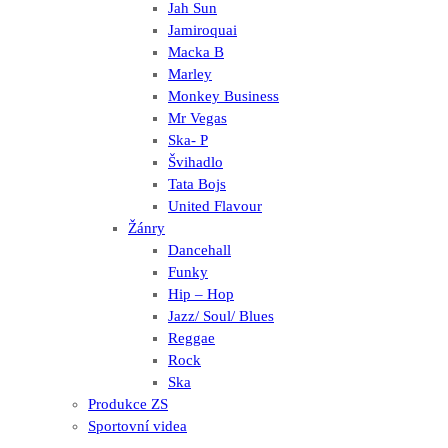
Jah Sun
Jamiroquai
Macka B
Marley
Monkey Business
Mr Vegas
Ska- P
Švihadlo
Tata Bojs
United Flavour
Žánry
Dancehall
Funky
Hip – Hop
Jazz/ Soul/ Blues
Reggae
Rock
Ska
Produkce ZS
Sportovní videa