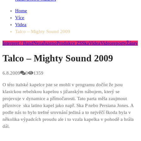
Home
Více
Videa
Talco – Mighty Sound 2009
Interpret / Band
Nezařazeno
Produkce ZS
Ska
Videa
Videoreporty
Žánry
Talco – Mighty Sound 2009
6.8.2009
0
1359
O této italské kapelce jste se mohli v programu dočíst že jsou
klasickou rebelskou kapelou s jižanským nábojem, který se
projevuje v dynamice a přímočarosti. Tato parta měla zaujmout
příznivce ska latino kapel jako např. Ska P nebo Persiana Jones. A
podle nás to bylo trefné srovnání jediná a to nejvěčí škoda byla v
několika výpadcích proudu ale i to vzala kapelka v pohodě a hrála
dál.