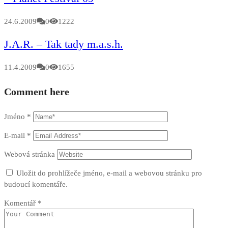
24.6.2009
0
1222
J.A.R. – Tak tady m.a.s.h.
11.4.2009
0
1655
Comment here
Jméno
*
E-mail
*
Webová stránka
Uložit do prohlížeče jméno, e-mail a webovou stránku pro
budoucí komentáře.
Komentář
*