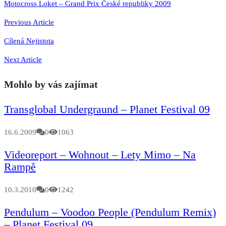
Navigace
Motocross Loket – Grand Prix České republiky 2009
pro
Previous Article
příspěvek
Cílená Nejistota
Next Article
Mohlo by vás zajímat
Transglobal Undergraund – Planet Festival 09
16.6.2009
0
1063
Videoreport – Wohnout – Lety Mimo – Na
Rampě
10.3.2010
0
1242
Pendulum – Voodoo People (Pendulum Remix)
– Planet Festival 09