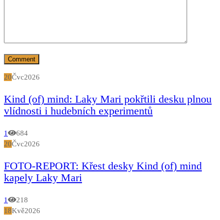
20
Čvc
2026
Kind (of) mind: Laky Mari pokřtili desku plnou
vlídnosti i hudebních experimentů
1
684
20
Čvc
2026
FOTO-REPORT: Křest desky Kind (of) mind
kapely Laky Mari
1
218
18
Kvě
2026