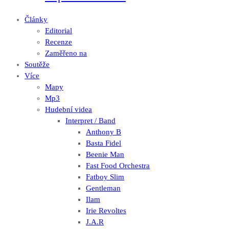
Články
Editorial
Recenze
Zaměřeno na
Soutěže
Více
Mapy
Mp3
Hudební videa
Interpret / Band
Anthony B
Basta Fidel
Beenie Man
Fast Food Orchestra
Fatboy Slim
Gentleman
Ilam
Irie Revoltes
J.A.R