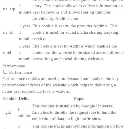
1
entry. This cookie allows to collect information on
na_srp
minute
user behaviour and allows sharing function
provided by Addthis.com
1 year
This cookie is set by the provider Addthis. This
na_tc
1
cookie is used for social media sharing tracking
month
service.
1 year
The cookie is set by Addthis which enables the
ouid
1
content of the website to be shared across different
month
networking and social sharing websites.
Performance
Performance
Performance cookies are used to understand and analyze the key
performance indexes of the website which helps in delivering a
better user experience for the visitors.
Cookie
Délka
Popis
This cookies is installed by Google Universal
1
_gat
Analytics to throttle the request rate to limit the
minute
colllection of data on high traffic sites.
3
This cookie tracks anonymous information on how