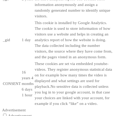
information anonymously and assign a
randomly generated number to identify unique
visitors.
This cookie is installed by Google Analytics.
The cookie is used to store information of how
visitors use a website and helps in creating an
_gid
1 day
analytics report of how the website is doing.
The data collected including the number
visitors, the source where they have come from,
and the pages visted in an anonymous form.
These cookies are set via embedded youtube-
videos. They register anonymous statistical data
16
on for example how many times the video is
years 4
displayed and what settings are used for
CONSENT
months
playback.No sensitive data is collected unless
6 days
you log in to your google account, in that case
1 hour
your choices are linked with your account, for
example if you click “like” on a video.
Advertisement
Advertisement