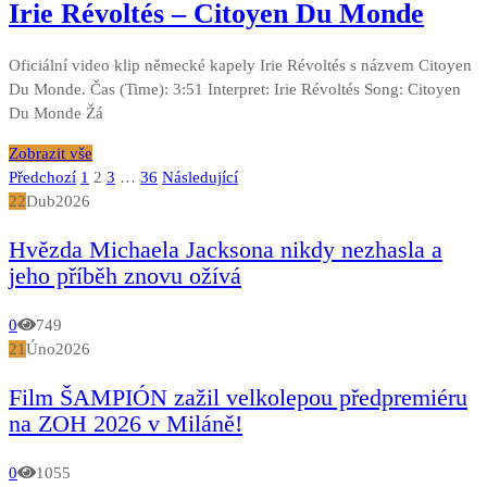
Irie Révoltés – Citoyen Du Monde
Oficiální video klip německé kapely Irie Révoltés s názvem Citoyen
Du Monde. Čas (Time): 3:51 Interpret: Irie Révoltés Song: Citoyen
Du Monde Žá
Zobrazit vše
Stránkování
Předchozí
1
2
3
…
36
Následující
22
Dub
2026
příspěvků
Hvězda Michaela Jacksona nikdy nezhasla a
jeho příběh znovu ožívá
0
749
21
Úno
2026
Film ŠAMPIÓN zažil velkolepou předpremiéru
na ZOH 2026 v Miláně!
0
1055