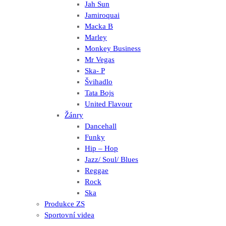
Jah Sun
Jamiroquai
Macka B
Marley
Monkey Business
Mr Vegas
Ska- P
Švihadlo
Tata Bojs
United Flavour
Žánry
Dancehall
Funky
Hip – Hop
Jazz/ Soul/ Blues
Reggae
Rock
Ska
Produkce ZS
Sportovní videa