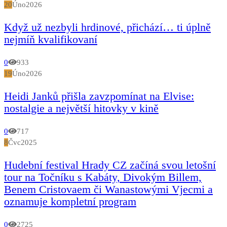
20
Úno
2026
Když už nezbyli hrdinové, přichází… ti úplně
nejmíň kvalifikovaní
0
933
19
Úno
2026
Heidi Janků přišla zavzpomínat na Elvise:
nostalgie a největší hitovky v kině
0
717
8
Čvc
2025
Hudební festival Hrady CZ začíná svou letošní
tour na Točníku s Kabáty, Divokým Billem,
Benem Cristovaem či Wanastowými Vjecmi a
oznamuje kompletní program
0
2725