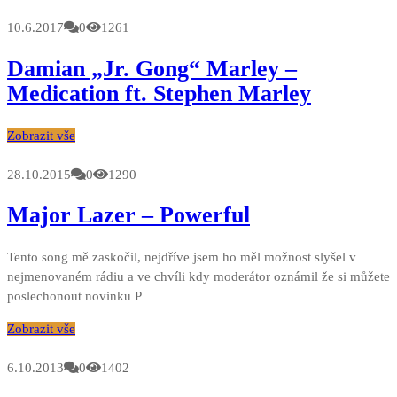
10.6.2017
0
1261
Damian „Jr. Gong“ Marley –
Medication ft. Stephen Marley
Zobrazit vše
28.10.2015
0
1290
Major Lazer – Powerful
Tento song mě zaskočil, nejdříve jsem ho měl možnost slyšel v
nejmenovaném rádiu a ve chvíli kdy moderátor oznámil že si můžete
poslechonout novinku P
Zobrazit vše
6.10.2013
0
1402