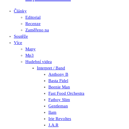
Články
Editorial
Recenze
Zaměřeno na
Soutěže
Více
Mapy
Mp3
Hudební videa
Interpret / Band
Anthony B
Basta Fidel
Beenie Man
Fast Food Orchestra
Fatboy Slim
Gentleman
Ilam
Irie Revoltes
J.A.R