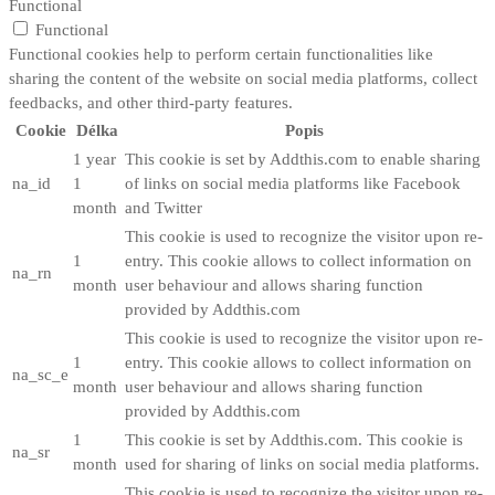
Functional
Functional
Functional cookies help to perform certain functionalities like
sharing the content of the website on social media platforms, collect
feedbacks, and other third-party features.
Cookie
Délka
Popis
1 year
This cookie is set by Addthis.com to enable sharing
na_id
1
of links on social media platforms like Facebook
month
and Twitter
This cookie is used to recognize the visitor upon re-
1
entry. This cookie allows to collect information on
na_rn
month
user behaviour and allows sharing function
provided by Addthis.com
This cookie is used to recognize the visitor upon re-
1
entry. This cookie allows to collect information on
na_sc_e
month
user behaviour and allows sharing function
provided by Addthis.com
1
This cookie is set by Addthis.com. This cookie is
na_sr
month
used for sharing of links on social media platforms.
This cookie is used to recognize the visitor upon re-