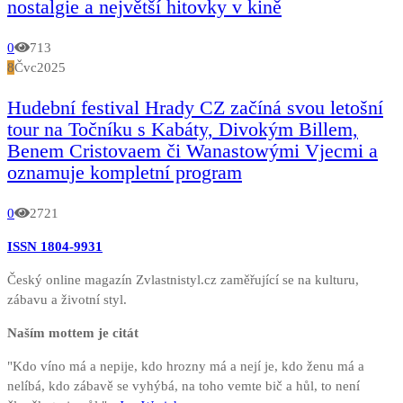
nostalgie a největší hitovky v kině
0
713
8
Čvc
2025
Hudební festival Hrady CZ začíná svou letošní
tour na Točníku s Kabáty, Divokým Billem,
Benem Cristovaem či Wanastowými Vjecmi a
oznamuje kompletní program
0
2721
ISSN 1804-9931
Český online magazín Zvlastnistyl.cz zaměřující se na kulturu,
zábavu a životní styl.
Naším mottem je citát
"Kdo víno má a nepije, kdo hrozny má a nejí je, kdo ženu má a
nelíbá, kdo zábavě se vyhýbá, na toho vemte bič a hůl, to není