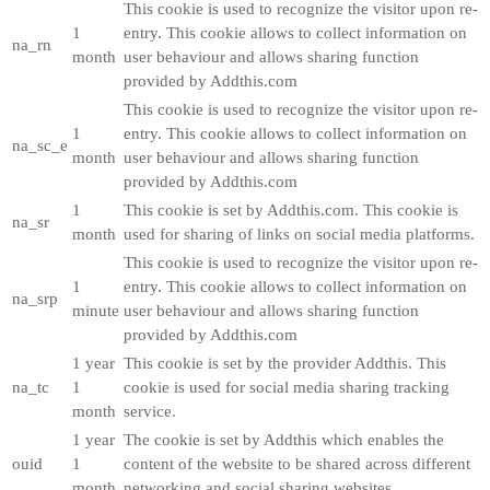
This cookie is used to recognize the visitor upon re-
1
entry. This cookie allows to collect information on
na_rn
month
user behaviour and allows sharing function
provided by Addthis.com
This cookie is used to recognize the visitor upon re-
1
entry. This cookie allows to collect information on
na_sc_e
month
user behaviour and allows sharing function
provided by Addthis.com
1
This cookie is set by Addthis.com. This cookie is
na_sr
month
used for sharing of links on social media platforms.
This cookie is used to recognize the visitor upon re-
1
entry. This cookie allows to collect information on
na_srp
minute
user behaviour and allows sharing function
provided by Addthis.com
1 year
This cookie is set by the provider Addthis. This
na_tc
1
cookie is used for social media sharing tracking
month
service.
1 year
The cookie is set by Addthis which enables the
ouid
1
content of the website to be shared across different
month
networking and social sharing websites.