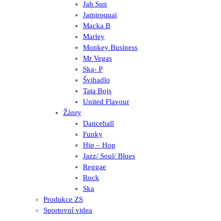
Jah Sun
Jamiroquai
Macka B
Marley
Monkey Business
Mr Vegas
Ska- P
Švihadlo
Tata Bojs
United Flavour
Žánry
Dancehall
Funky
Hip – Hop
Jazz/ Soul/ Blues
Reggae
Rock
Ska
Produkce ZS
Sportovní videa