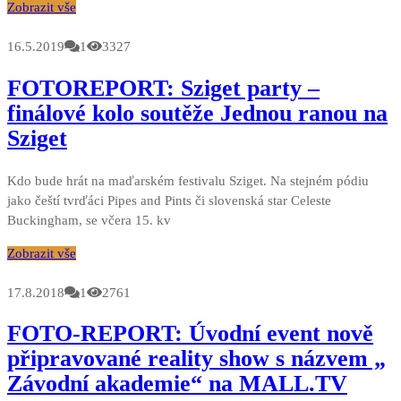
Zobrazit vše
16.5.2019
1
3327
FOTOREPORT: Sziget party –
finálové kolo soutěže Jednou ranou na
Sziget
Kdo bude hrát na maďarském festivalu Sziget. Na stejném pódiu
jako čeští tvrďáci Pipes and Pints či slovenská star Celeste
Buckingham, se včera 15. kv
Zobrazit vše
17.8.2018
1
2761
FOTO-REPORT: Úvodní event nově
připravované reality show s názvem „
Závodní akademie“ na MALL.TV