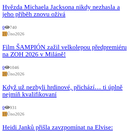
Hvězda Michaela Jacksona nikdy nezhasla a
jeho příběh znovu ožívá
0
740
21
Úno
2026
Film ŠAMPIÓN zažil velkolepou předpremiéru
na ZOH 2026 v Miláně!
0
1046
20
Úno
2026
Když už nezbyli hrdinové, přichází… ti úplně
nejmíň kvalifikovaní
0
931
19
Úno
2026
Heidi Janků přišla zavzpomínat na Elvise: