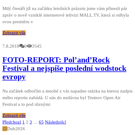
Milý čtenáři již na začátku letošních práznin jsme vám přinesli pár
zpráv o nově vzniklé internetové telivizi MALL.TV, která si odbyla
svou premiéru v
Zobrazit vše
7.8.2018
0
3545
FOTO-REPORT: Pol’and’Rock
Festival a nejspíše poslední wodstock
evropy
Na začátek odbočím a mnohé z vás napadne otázka na kterou nadpis
mého reportu nabádá. U nás do nedávna byl Trutnov Open Air
Festival a to pod různými
Zobrazit vše
Stránkování
Předchozí
1
2
3
…
65
Následující
22
Dub
2026
příspěvků