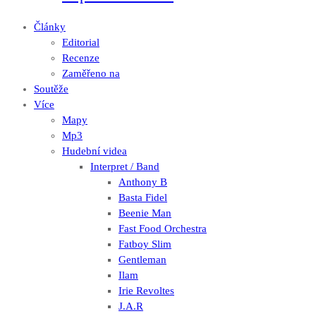
Články
Editorial
Recenze
Zaměřeno na
Soutěže
Více
Mapy
Mp3
Hudební videa
Interpret / Band
Anthony B
Basta Fidel
Beenie Man
Fast Food Orchestra
Fatboy Slim
Gentleman
Ilam
Irie Revoltes
J.A.R