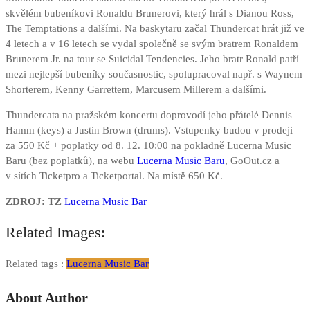
skvělém bubeníkovi Ronaldu Brunerovi, který hrál s Dianou Ross,
The Temptations a dalšími. Na baskytaru začal Thundercat hrát již ve
4 letech a v 16 letech se vydal společně se svým bratrem Ronaldem
Brunerem Jr. na tour se Suicidal Tendencies. Jeho bratr Ronald patří
mezi nejlepší bubeníky současnostic, spolupracoval např. s Waynem
Shorterem, Kenny Garrettem, Marcusem Millerem a dalšími.
Thundercata na pražském koncertu doprovodí jeho přátelé Dennis
Hamm (keys) a Justin Brown (drums). Vstupenky budou v prodeji
za 550 Kč + poplatky od 8. 12. 10:00 na pokladně Lucerna Music
Baru (bez poplatků), na webu
Lucerna Music Baru
, GoOut.cz a
v sítích Ticketpro a Ticketportal. Na místě 650 Kč.
ZDROJ: TZ
Lucerna Music Bar
Related Images:
Related tags :
Lucerna Music Bar
About Author