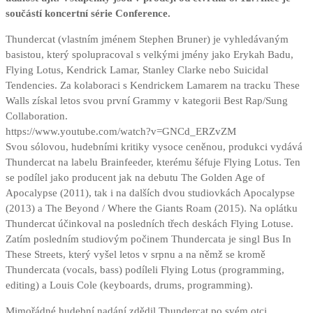
součástí koncertní série Conference.
Thundercat (vlastním jménem Stephen Bruner) je vyhledávaným
basistou, který spolupracoval s velkými jmény jako Erykah Badu,
Flying Lotus, Kendrick Lamar, Stanley Clarke nebo Suicidal
Tendencies. Za kolaboraci s Kendrickem Lamarem na tracku These
Walls získal letos svou první Grammy v kategorii Best Rap/Sung
Collaboration.
https://www.youtube.com/watch?v=GNCd_ERZvZM
Svou sólovou, hudebními kritiky vysoce ceněnou, produkci vydává
Thundercat na labelu Brainfeeder, kterému šéfuje Flying Lotus. Ten
se podílel jako producent jak na debutu The Golden Age of
Apocalypse (2011), tak i na dalších dvou studiovkách Apocalypse
(2013) a The Beyond / Where the Giants Roam (2015). Na oplátku
Thundercat účinkoval na posledních třech deskách Flying Lotuse.
Zatím posledním studiovým počinem Thundercata je singl Bus In
These Streets, který vyšel letos v srpnu a na němž se kromě
Thundercata (vocals, bass) podíleli Flying Lotus (programming,
editing) a Louis Cole (keyboards, drums, programming).
Mimořádné hudební nadání zdědil Thundercat po svém otci,