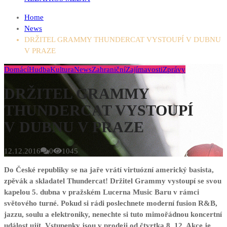
Home
News
DRŽITEL GRAMMY THUNDERCAT VYSTOUPÍ V DUBNU
V PRAZE
Domácí
Hudba
Kultura
News
Zahraniční
Zajímavosti
Zprávy
DRŽITEL GRAMMY
THUNDERCAT VYSTOUPÍ
V DUBNU V PRAZE
12.12.2016
0
1045
Do České republiky se na jaře vrátí virtuózní americký basista,
zpěvák a skladatel Thundercat! Držitel Grammy vystoupí se svou
kapelou 5. dubna v pražském Lucerna Music Baru v rámci
světového turné. Pokud si rádi poslechnete moderní fusion R&B,
jazzu, soulu a elektroniky, nenechte si tuto mimořádnou koncertní
událost ujít. Vstupenky jsou v prodeji od čtvrtka 8. 12. Akce je