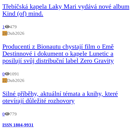
Třebíčská kapela Laky Mari vydává nové album
Kind (of) mind.
1
479
24
Dub
2026
Producenti z Bionautu chystají film o Emě
Destinnové i dokument o kapele Lunetic a
posilují svůj distribuční label Zero Gravity
0
1091
22
Dub
2026
Silné příběhy, aktuální témata a knihy, které
otevírají důležité rozhovory
0
779
ISSN 1804-9931