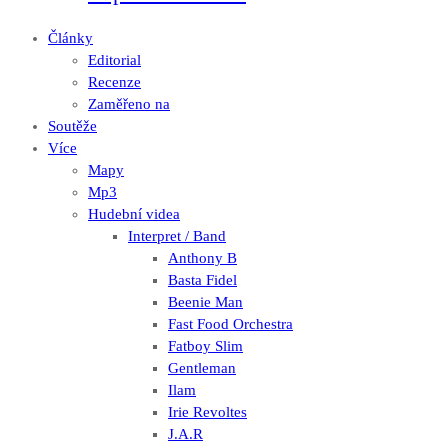
Články
Editorial
Recenze
Zaměřeno na
Soutěže
Více
Mapy
Mp3
Hudební videa
Interpret / Band
Anthony B
Basta Fidel
Beenie Man
Fast Food Orchestra
Fatboy Slim
Gentleman
Ilam
Irie Revoltes
J.A.R