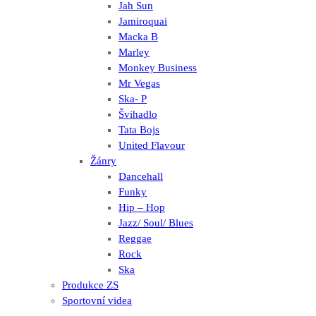
Jah Sun
Jamiroquai
Macka B
Marley
Monkey Business
Mr Vegas
Ska- P
Švihadlo
Tata Bojs
United Flavour
Žánry
Dancehall
Funky
Hip – Hop
Jazz/ Soul/ Blues
Reggae
Rock
Ska
Produkce ZS
Sportovní videa