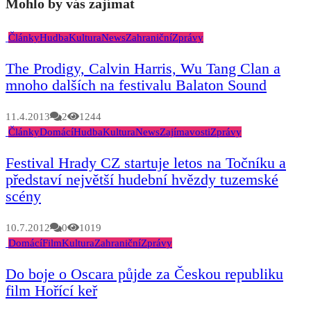
Mohlo by vás zajímat
Články
Hudba
Kultura
News
Zahraniční
Zprávy
The Prodigy, Calvin Harris, Wu Tang Clan a
mnoho dalších na festivalu Balaton Sound
11.4.2013
2
1244
Články
Domácí
Hudba
Kultura
News
Zajímavosti
Zprávy
Festival Hrady CZ startuje letos na Točníku a
představí největší hudební hvězdy tuzemské
scény
10.7.2012
0
1019
Domácí
Film
Kultura
Zahraniční
Zprávy
Do boje o Oscara půjde za Českou republiku
film Hořící keř