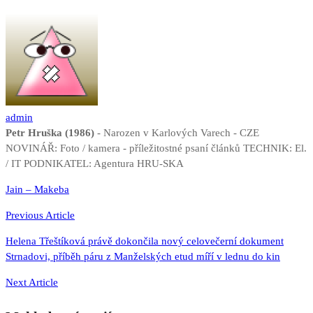
admin
Petr Hruška (1986)
- Narozen v Karlových Varech - CZE
NOVINÁŘ: Foto / kamera - příležitostné psaní článků TECHNIK: El.
/ IT PODNIKATEL: Agentura HRU-SKA
Navigace
Jain – Makeba
pro
Previous Article
příspěvek
Helena Třeštíková právě dokončila nový celovečerní dokument
Strnadovi, příběh páru z Manželských etud míří v lednu do kin
Next Article