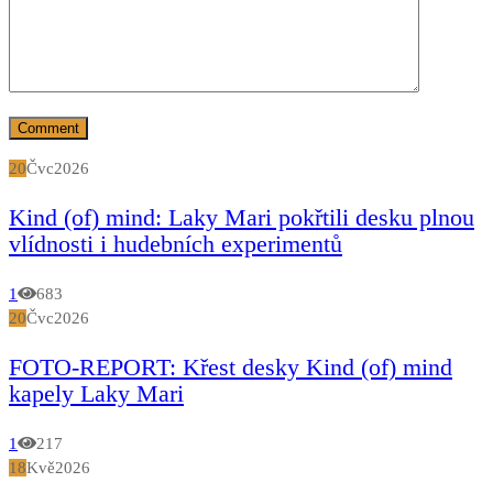
20
Čvc
2026
Kind (of) mind: Laky Mari pokřtili desku plnou
vlídnosti i hudebních experimentů
1
683
20
Čvc
2026
FOTO-REPORT: Křest desky Kind (of) mind
kapely Laky Mari
1
217
18
Kvě
2026