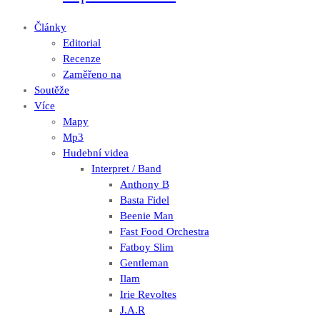
Články
Editorial
Recenze
Zaměřeno na
Soutěže
Více
Mapy
Mp3
Hudební videa
Interpret / Band
Anthony B
Basta Fidel
Beenie Man
Fast Food Orchestra
Fatboy Slim
Gentleman
Ilam
Irie Revoltes
J.A.R