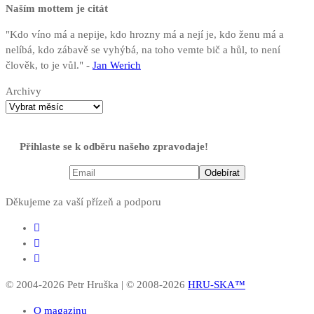
Naším mottem je citát
"Kdo víno má a nepije, kdo hrozny má a nejí je, kdo ženu má a
nelíbá, kdo zábavě se vyhýbá, na toho vemte bič a hůl, to není
člověk, to je vůl." -
Jan Werich
Archivy
Přihlaste se k odběru našeho zpravodaje!
Děkujeme za vaší přízeň a podporu
© 2004-2026 Petr Hruška | © 2008-2026
HRU-SKA™
O magazinu