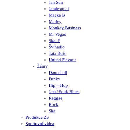
Jah Sun
Jamiroquai
Macka B
Marley
Monkey Business
Mr Vegas
Ska- P
Švihadlo
Tata Bojs
United Flavour
Žánry
Dancehall
Funky
Hip – Hop
Jazz/ Soul/ Blues
Reggae
Rock
Ska
Produkce ZS
Sportovní videa