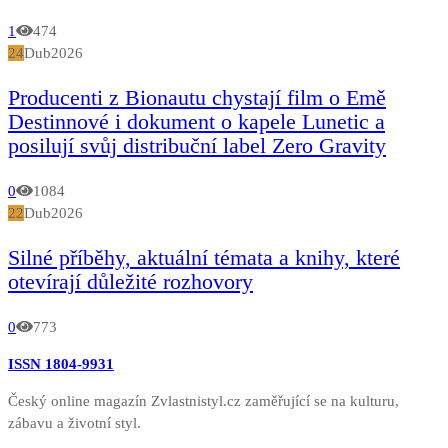
1
474
24
Dub
2026
Producenti z Bionautu chystají film o Emě
Destinnové i dokument o kapele Lunetic a
posilují svůj distribuční label Zero Gravity
0
1084
22
Dub
2026
Silné příběhy, aktuální témata a knihy, které
otevírají důležité rozhovory
0
773
ISSN 1804-9931
Český online magazín Zvlastnistyl.cz zaměřující se na kulturu,
zábavu a životní styl.