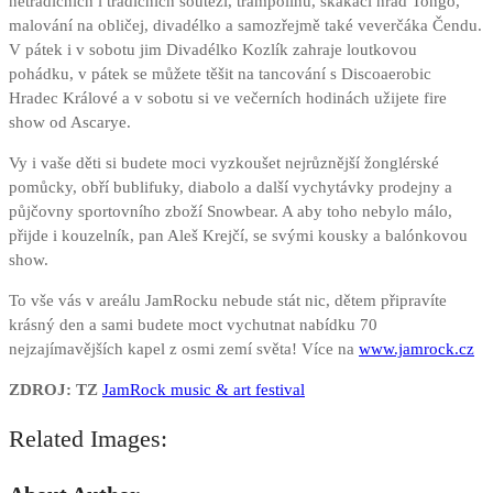
netradičních i tradičních soutěží, trampolínu, skákací hrad Tongo,
malování na obličej, divadélko a samozřejmě také veverčáka Čendu.
V pátek i v sobotu jim Divadélko Kozlík zahraje loutkovou
pohádku, v pátek se můžete těšit na tancování s Discoaerobic
Hradec Králové a v sobotu si ve večerních hodinách užijete fire
show od Ascarye.
Vy i vaše děti si budete moci vyzkoušet nejrůznější žonglérské
pomůcky, obří bublifuky, diabolo a další vychytávky prodejny a
půjčovny sportovního zboží Snowbear. A aby toho nebylo málo,
přijde i kouzelník, pan Aleš Krejčí, se svými kousky a balónkovou
show.
To vše vás v areálu JamRocku nebude stát nic, dětem připravíte
krásný den a sami budete moct vychutnat nabídku 70
nejzajímavějších kapel z osmi zemí světa! Více na
www.jamrock.cz
ZDROJ: TZ
JamRock music & art festival
Related Images: