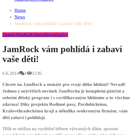
Home
News
JamRock vám pohlídá i zabaví vaše děti!
Domácí
Hudba
Kultura
News
Zprávy
JamRock vám pohlídá i zabaví
vaše děti!
6.6.2014
1
1236
Chcete na JamRock a nemáte pro svoje dítko hlídání? Nevadí!
Jednou z největších novinek JamRocku je kompletní páteční a
sobotní dětský program i s certifikovaným hlídáním a to všechno
zdarma! Díky projektu Rodinné pasy, Pardubickému,
Královéhradeckému kraji a několika soukromým firmám, vám
děti zabaví i pohlídají.
Těšit se můžou na vyrábění během výtvarných dílen, spoustu