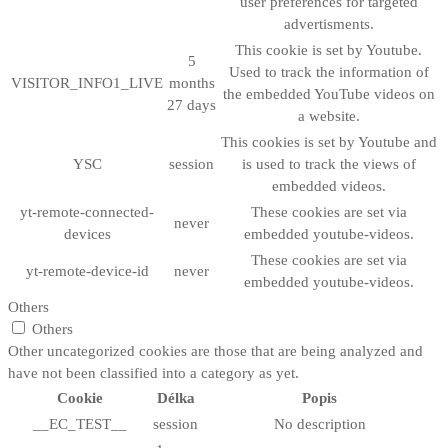
user preferences for targeted
advertisments.
This cookie is set by Youtube.
5
Used to track the information of
VISITOR_INFO1_LIVE
months
the embedded YouTube videos on
27 days
a website.
This cookies is set by Youtube and
YSC
session
is used to track the views of
embedded videos.
yt-remote-connected-
These cookies are set via
never
devices
embedded youtube-videos.
These cookies are set via
yt-remote-device-id
never
embedded youtube-videos.
Others
Others
Other uncategorized cookies are those that are being analyzed and
have not been classified into a category as yet.
Cookie
Délka
Popis
__EC_TEST__
session
No description