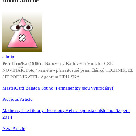
About Author
admin
Petr Hruška (1986)
- Narozen v Karlových Varech - CZE
NOVINÁŘ: Foto / kamera - příležitostné psaní článků TECHNIK: El.
/ IT PODNIKATEL: Agentura HRU-SKA
Navigace
MasterCard Balaton Sound: Permanentky jsou vyprodány!
pro
Previous Article
příspěvek
Madness, The Bloody Beetroots, Kelis a spousta dalších na Szigetu
2014
Next Article