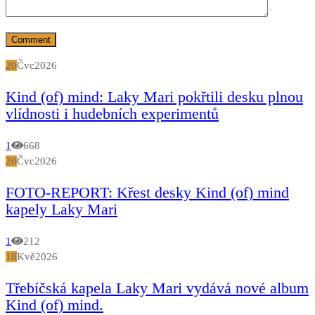
20
Čvc
2026
Kind (of) mind: Laky Mari pokřtili desku plnou
vlídnosti i hudebních experimentů
1
668
20
Čvc
2026
FOTO-REPORT: Křest desky Kind (of) mind
kapely Laky Mari
1
212
18
Kvě
2026
Třebíčská kapela Laky Mari vydává nové album
Kind (of) mind.