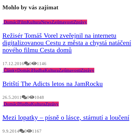
Mohlo by vás zajímat
Domácí
Film
Kultura
News
Zajímavosti
Zprávy
Režisér Tomáš Vorel zveřejnil na internetu
digitalizovanou Cestu z města a chystá natáčení
nového filmu Cesta domů
17.12.2016
0
1146
Články
Domácí
Hudba
Kultura
Zajímavosti
Zprávy
Britští The Adicts letos na JamRocku
26.5.2011
0
1048
Domácí
Hudba
Kultura
Zprávy
Mezi lopatky – písně o lásce, stárnutí a loučení
9.9.2014
0
1167