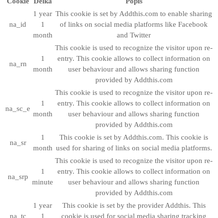
Cookie
Délka
Popis
1 year
This cookie is set by Addthis.com to enable sharing
na_id
1
of links on social media platforms like Facebook
month
and Twitter
This cookie is used to recognize the visitor upon re-
1
entry. This cookie allows to collect information on
na_rn
month
user behaviour and allows sharing function
provided by Addthis.com
This cookie is used to recognize the visitor upon re-
1
entry. This cookie allows to collect information on
na_sc_e
month
user behaviour and allows sharing function
provided by Addthis.com
1
This cookie is set by Addthis.com. This cookie is
na_sr
month
used for sharing of links on social media platforms.
This cookie is used to recognize the visitor upon re-
1
entry. This cookie allows to collect information on
na_srp
minute
user behaviour and allows sharing function
provided by Addthis.com
1 year
This cookie is set by the provider Addthis. This
na_tc
1
cookie is used for social media sharing tracking