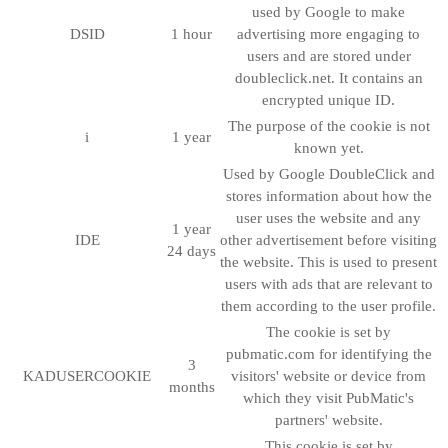
used by Google to make
DSID
1 hour
advertising more engaging to
users and are stored under
doubleclick.net. It contains an
encrypted unique ID.
The purpose of the cookie is not
i
1 year
known yet.
Used by Google DoubleClick and
stores information about how the
user uses the website and any
1 year
IDE
other advertisement before visiting
24 days
the website. This is used to present
users with ads that are relevant to
them according to the user profile.
The cookie is set by
pubmatic.com for identifying the
3
KADUSERCOOKIE
visitors' website or device from
months
which they visit PubMatic's
partners' website.
This cookie is set by