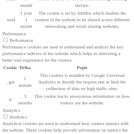
month
service.
1 year
The cookie is set by Addthis which enables the
ouid
1
content of the website to be shared across different
month
networking and social sharing websites.
Performance
Performance
Performance cookies are used to understand and analyze the key
performance indexes of the website which helps in delivering a
better user experience for the visitors.
Cookie
Délka
Popis
This cookies is installed by Google Universal
1
_gat
Analytics to throttle the request rate to limit the
minute
colllection of data on high traffic sites.
3
This cookie tracks anonymous information on how
d
months
visitors use the website.
Analytics
Analytics
Analytical cookies are used to understand how visitors interact with
the website. These cookies help provide information on metrics the