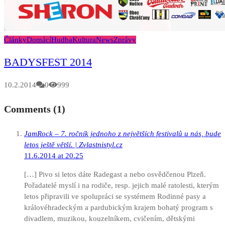
Články
Domácí
Hudba
Kultura
News
Zprávy
BADYSFEST 2014
10.2.2014
0
999
Comments (1)
JamRock – 7. ročník jednoho z největších festivalů u nás, bude
letos ještě větší. | Zvlastnistyl.cz
11.6.2014 at 20.25
[…] Pivo si letos dáte Radegast a nebo osvědčenou Plzeň.
Pořadatelé myslí i na rodiče, resp. jejich malé ratolesti, kterým
letos připravili ve spolupráci se systémem Rodinné pasy a
královéhradeckým a pardubickým krajem bohatý program s
divadlem, muzikou, kouzelníkem, cvičením, dětskými