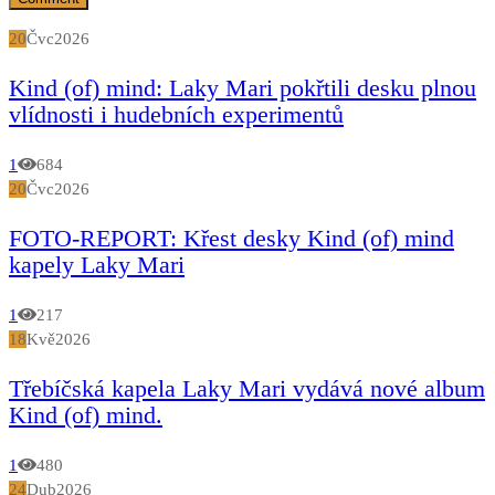
20
Čvc
2026
Kind (of) mind: Laky Mari pokřtili desku plnou
vlídnosti i hudebních experimentů
1
684
20
Čvc
2026
FOTO-REPORT: Křest desky Kind (of) mind
kapely Laky Mari
1
217
18
Kvě
2026
Třebíčská kapela Laky Mari vydává nové album
Kind (of) mind.
1
480
24
Dub
2026