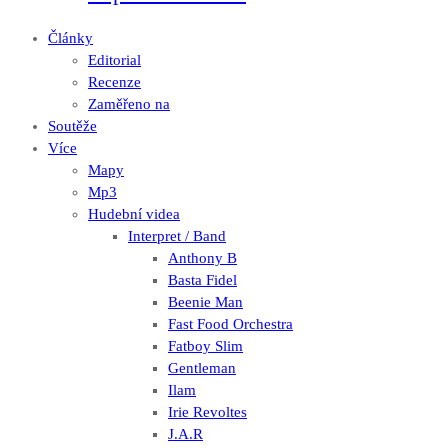
Články
Editorial
Recenze
Zaměřeno na
Soutěže
Více
Mapy
Mp3
Hudební videa
Interpret / Band
Anthony B
Basta Fidel
Beenie Man
Fast Food Orchestra
Fatboy Slim
Gentleman
Ilam
Irie Revoltes
J.A.R