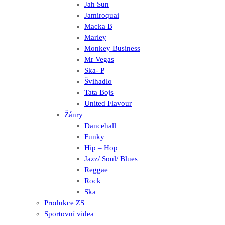
Jah Sun
Jamiroquai
Macka B
Marley
Monkey Business
Mr Vegas
Ska- P
Švihadlo
Tata Bojs
United Flavour
Žánry
Dancehall
Funky
Hip – Hop
Jazz/ Soul/ Blues
Reggae
Rock
Ska
Produkce ZS
Sportovní videa