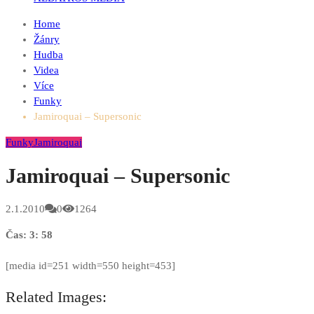
Home
Žánry
Hudba
Videa
Více
Funky
Jamiroquai – Supersonic
Funky
Jamiroquai
Jamiroquai – Supersonic
2.1.2010
0
1264
Čas: 3: 58
[media id=251 width=550 height=453]
Related Images: