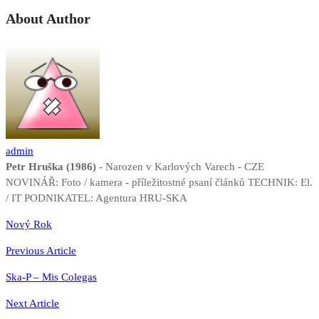
About Author
admin
Petr Hruška (1986)
- Narozen v Karlových Varech - CZE
NOVINÁŘ: Foto / kamera - příležitostné psaní článků TECHNIK: El.
/ IT PODNIKATEL: Agentura HRU-SKA
Navigace
Nový Rok
pro
Previous Article
příspěvek
Ska-P – Mis Colegas
Next Article