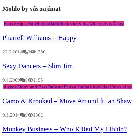
Mohlo by vás zajímat
Funky
Hip - Hop
Hudba
R&B
Rock
Více
Videa
Video klipy
Žánry
Pharrell Williams – Happy
22.6.2014
0
1380
Sexy Dancers – Slim Jim
9.4.2009
0
1195
A sport
Drum and Bass
Dubstep
Funky
Hudba
Více
Videa
Video klipy
Camo & Krooked – Move Around ft Ian Shaw
9.3.2014
0
1362
Monkey Business – Who Killed My Libido?