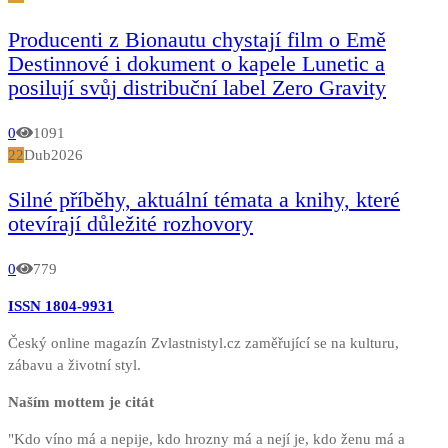
Producenti z Bionautu chystají film o Emě
Destinnové i dokument o kapele Lunetic a
posilují svůj distribuční label Zero Gravity
0
1091
22
Dub
2026
Silné příběhy, aktuální témata a knihy, které
otevírají důležité rozhovory
0
779
ISSN 1804-9931
Český online magazín Zvlastnistyl.cz zaměřující se na kulturu,
zábavu a životní styl.
Naším mottem je citát
"Kdo víno má a nepije, kdo hrozny má a nejí je, kdo ženu má a