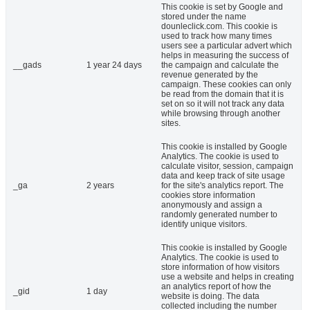
This cookie is set by Google and
stored under the name
dounleclick.com. This cookie is
used to track how many times
users see a particular advert which
helps in measuring the success of
__gads
1 year 24 days
the campaign and calculate the
revenue generated by the
campaign. These cookies can only
be read from the domain that it is
set on so it will not track any data
while browsing through another
sites.
This cookie is installed by Google
Analytics. The cookie is used to
calculate visitor, session, campaign
data and keep track of site usage
_ga
2 years
for the site's analytics report. The
cookies store information
anonymously and assign a
randomly generated number to
identify unique visitors.
This cookie is installed by Google
Analytics. The cookie is used to
store information of how visitors
use a website and helps in creating
an analytics report of how the
_gid
1 day
website is doing. The data
collected including the number