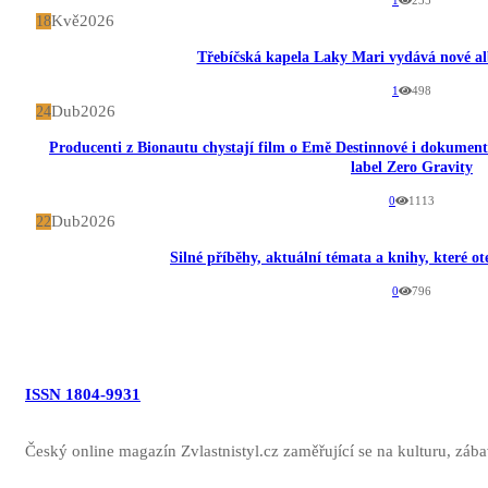
1
235
Kvě
2026
18
Třebíčská kapela Laky Mari vydává nové a
1
498
Dub
2026
24
Producenti z Bionautu chystají film o Emě Destinnové i dokument o
label Zero Gravity
0
1113
Dub
2026
22
Silné příběhy, aktuální témata a knihy, které ot
0
796
ISSN 1804-9931
Český online magazín Zvlastnistyl.cz zaměřující se na kulturu, zábav