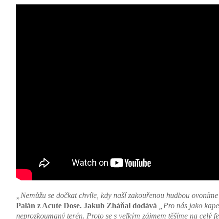
„Nemůžu se dočkat chvíle, kdy naší zakouřenou hudbou ovoníme 
Palán z Acute Dose. Jakub Zháňal dodává
„Pro nás jako kapel
neprozkoumaný terén. Proto se s velkým zájmem těšíme na celý fes