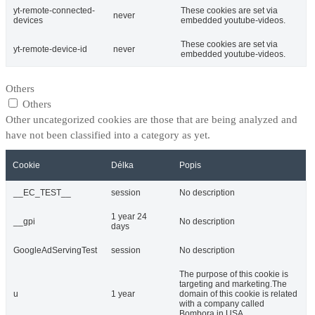
yt-remote-connected-
These cookies are set via
never
devices
embedded youtube-videos.
These cookies are set via
yt-remote-device-id
never
embedded youtube-videos.
Others
Others
Other uncategorized cookies are those that are being analyzed and
have not been classified into a category as yet.
Cookie
Délka
Popis
__EC_TEST__
session
No description
1 year 24
__gpi
No description
days
GoogleAdServingTest
session
No description
The purpose of this cookie is
targeting and marketing.The
u
1 year
domain of this cookie is related
with a company called
Bombora in USA.