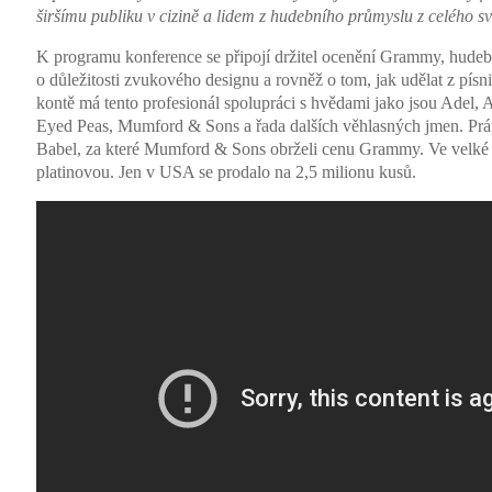
širšímu publiku v cizině a lidem z hudebního průmyslu z celého s
K programu konference se připojí držitel ocenění Grammy, hudeb
o důležitosti zvukového designu a rovněž o tom, jak udělat z pí
kontě má tento profesionál spolupráci s hvědami jako jsou Adel,
Eyed Peas, Mumford & Sons a řada dalších věhlasných jmen. P
Babel, za které Mumford & Sons obrželi cenu Grammy. Ve velké Bri
platinovou. Jen v USA se prodalo na 2,5 milionu kusů.