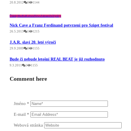
20.8.2012
0
1144
Články
Hudba
Kultura
News
Zahraniční
Zprávy
Nick Cave a Franz Ferdinand potvrzeni pro Sziget festival
26.5.2013
1
1215
J.A.R. slaví 20. leté výročí
29.9.2009
0
1155
Bude či nebude letošní REAL BEAT je již rozhodnuto
9.3.2011
1
1155
Comment here
Jméno
*
E-mail
*
Webová stránka