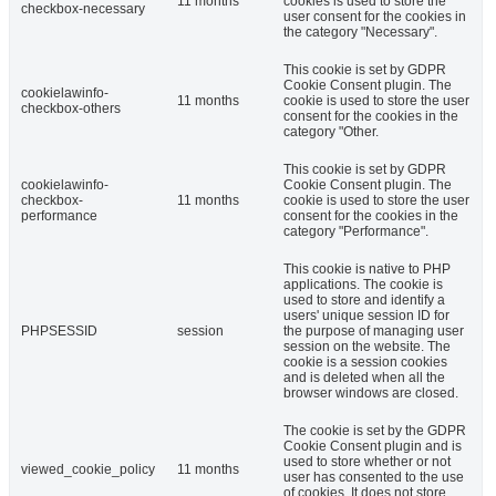
11 months
cookies is used to store the
checkbox-necessary
user consent for the cookies in
the category "Necessary".
This cookie is set by GDPR
Cookie Consent plugin. The
cookielawinfo-
11 months
cookie is used to store the user
checkbox-others
consent for the cookies in the
category "Other.
This cookie is set by GDPR
cookielawinfo-
Cookie Consent plugin. The
checkbox-
11 months
cookie is used to store the user
performance
consent for the cookies in the
category "Performance".
This cookie is native to PHP
applications. The cookie is
used to store and identify a
users' unique session ID for
PHPSESSID
session
the purpose of managing user
session on the website. The
cookie is a session cookies
and is deleted when all the
browser windows are closed.
The cookie is set by the GDPR
Cookie Consent plugin and is
used to store whether or not
viewed_cookie_policy
11 months
user has consented to the use
of cookies. It does not store