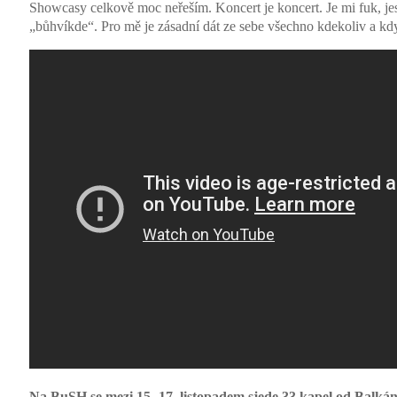
Showcasy celkově moc neřeším. Koncert je koncert. Je mi fuk, je
„bůhvíkde“. Pro mě je zásadní dát ze sebe všechno kdekoliv a kd
Na BuSH se mezi 15.-17. listopadem sjede 33 kapel od Balkán