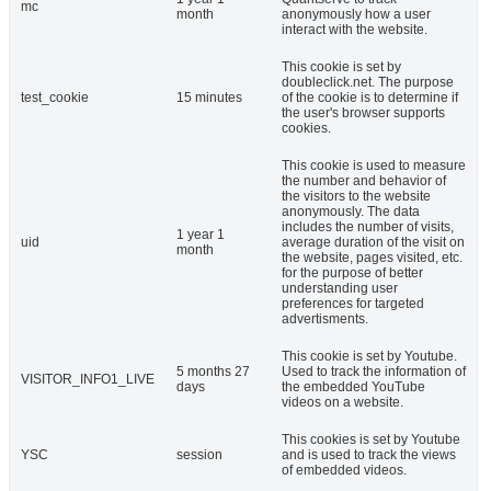
mc
month
anonymously how a user
interact with the website.
This cookie is set by
doubleclick.net. The purpose
test_cookie
15 minutes
of the cookie is to determine if
the user's browser supports
cookies.
This cookie is used to measure
the number and behavior of
the visitors to the website
anonymously. The data
includes the number of visits,
1 year 1
uid
average duration of the visit on
month
the website, pages visited, etc.
for the purpose of better
understanding user
preferences for targeted
advertisments.
This cookie is set by Youtube.
5 months 27
Used to track the information of
VISITOR_INFO1_LIVE
days
the embedded YouTube
videos on a website.
This cookies is set by Youtube
YSC
session
and is used to track the views
of embedded videos.