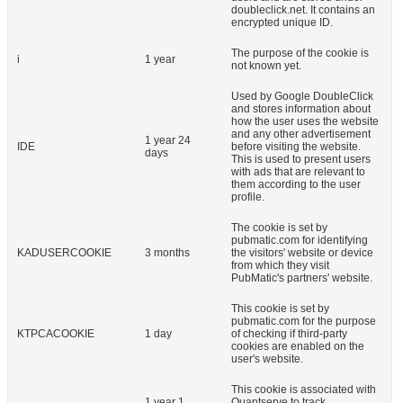
doubleclick.net. It contains an
encrypted unique ID.
The purpose of the cookie is
i
1 year
not known yet.
Used by Google DoubleClick
and stores information about
how the user uses the website
and any other advertisement
1 year 24
IDE
before visiting the website.
days
This is used to present users
with ads that are relevant to
them according to the user
profile.
The cookie is set by
pubmatic.com for identifying
KADUSERCOOKIE
3 months
the visitors' website or device
from which they visit
PubMatic's partners' website.
This cookie is set by
pubmatic.com for the purpose
KTPCACOOKIE
1 day
of checking if third-party
cookies are enabled on the
user's website.
This cookie is associated with
1 year 1
Quantserve to track