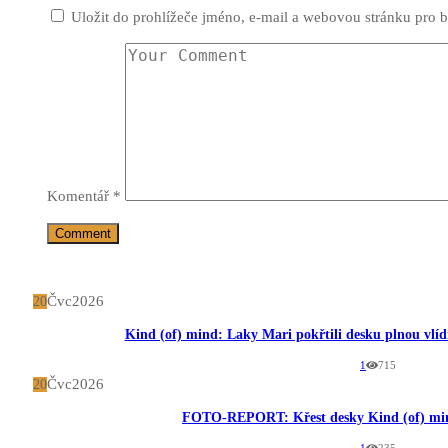
Uložit do prohlížeče jméno, e-mail a webovou stránku pro 
Komentář
*
Čvc
2026
20
Kind (of) mind: Laky Mari pokřtili desku plnou vlíd
1
715
Čvc
2026
20
FOTO-REPORT: Křest desky Kind (of) min