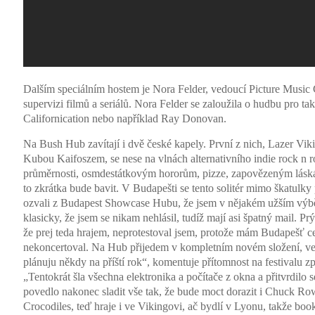
Dalším speciálním hostem je Nora Felder, vedoucí Picture Music 
supervizi filmů a seriálů. Nora Felder se zaloužila o hudbu pro ta
Californication nebo například Ray Donovan.
Na Bush Hub zavítají i dvě české kapely. První z nich, Lazer Vi
Kubou Kaifoszem, se nese na vlnách alternativního indie rock n 
průměrnosti, osmdestátkovým hororům, pizze, zapovězeným láskám
to zkrátka bude bavit. V Budapešti se tento solitér mimo škatulk
ozvali z Budapest Showcase Hubu, že jsem v nějakém užším výběru
klasicky, že jsem se nikam nehlásil, tudíž mají asi špatný mail. Pr
že prej teda hrajem, neprotestoval jsem, protože mám Budapešť ce
nekoncertoval. Na Hub přijedem v kompletním novém složení, ve
plánuju někdy na příští rok“, komentuje přítomnost na festivalu
„Tentokrát šla všechna elektronika a počítače z okna a přitvrdilo 
povedlo nakonec sladit vše tak, že bude moct dorazit i Chuck Row
Crocodiles, teď hraje i ve Vikingovi, ač bydlí v Lyonu, takže boo