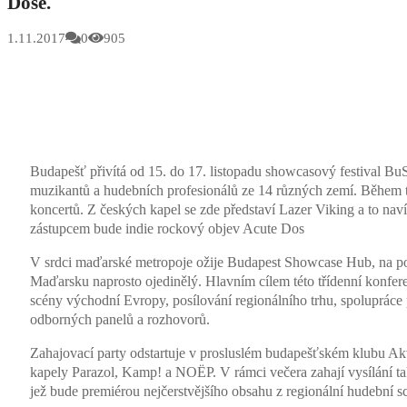
Dose.
1.11.2017
0
905
Budapešť přivítá od 15. do 17. listopadu showcasový festival B
muzikantů a hudebních profesionálů ze 14 různých zemí. Během t
koncertů. Z českých kapel se zde představí Lazer Viking a to na
zástupcem bude indie rockový objev Acute Dos
V srdci maďarské metropoje ožije Budapest Showcase Hub, na pop 
Maďarsku naprosto ojedinělý. Hlavním cílem této třídenní konfer
scény východní Evropy, posílování regionálního trhu, spolupráce
odborných panelů a rozhovorů.
Zahajovací party odstartuje v prosluslém budapešťském klubu Ak
kapely Parazol, Kamp! a NOËP. V rámci večera zahají vysílání t
jež bude premiérou nejčerstvějšího obsahu z regionální hudební s