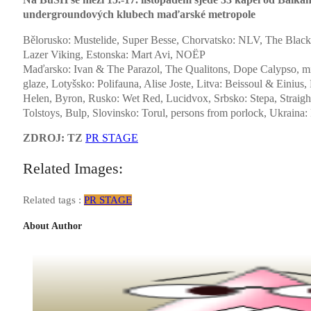
undergroundových klubech maďarské metropole
Bělorusko: Mustelide, Super Besse, Chorvatsko: NLV, The Blac
Lazer Viking, Estonska: Mart Avi, NOËP
Maďarsko: Ivan & The Parazol, The Qualitons, Dope Calypso, mi
glaze, Lotyšsko: Polifauna, Alise Joste, Litva: Beissoul & Ein
Helen, Byron, Rusko: Wet Red, Lucidvox, Srbsko: Stepa, Straigh
Tolstoys, Bulp, Slovinsko: Torul, persons from porlock, Ukraina
ZDROJ: TZ
PR STAGE
Related Images:
Related tags :
PR STAGE
About Author