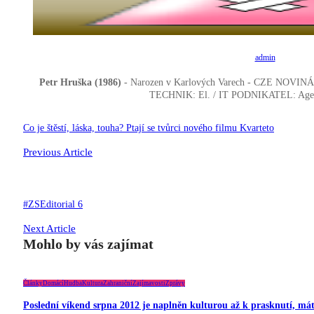
admin
Petr Hruška (1986)
- Narozen v Karlových Varech - CZE
NOVINÁŘ: 
TECHNIK: El. / IT PODNIKATEL: Ag
Navigace
Co je štěstí, láska, touha? Ptají se tvůrci nového filmu Kvarteto
pro
Previous Article
příspěvek
#ZSEditorial 6
Next Article
Mohlo by vás zajímat
Články
Domácí
Hudba
Kultura
Zahraniční
Zajímavosti
Zprávy
Poslední víkend srpna 2012 je naplněn kulturou až k prasknutí, má