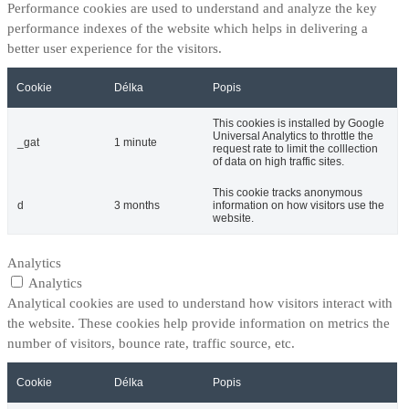
Performance cookies are used to understand and analyze the key
performance indexes of the website which helps in delivering a
better user experience for the visitors.
Cookie
Délka
Popis
This cookies is installed by Google
Universal Analytics to throttle the
_gat
1 minute
request rate to limit the colllection
of data on high traffic sites.
This cookie tracks anonymous
d
3 months
information on how visitors use the
website.
Analytics
Analytics
Analytical cookies are used to understand how visitors interact with
the website. These cookies help provide information on metrics the
number of visitors, bounce rate, traffic source, etc.
Cookie
Délka
Popis