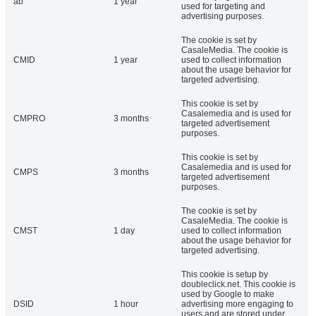
ab
1 year
used for targeting and
advertising purposes.
The cookie is set by
CasaleMedia. The cookie is
CMID
1 year
used to collect information
about the usage behavior for
targeted advertising.
This cookie is set by
Casalemedia and is used for
CMPRO
3 months
targeted advertisement
purposes.
This cookie is set by
Casalemedia and is used for
CMPS
3 months
targeted advertisement
purposes.
The cookie is set by
CasaleMedia. The cookie is
CMST
1 day
used to collect information
about the usage behavior for
targeted advertising.
This cookie is setup by
doubleclick.net. This cookie is
used by Google to make
DSID
1 hour
advertising more engaging to
users and are stored under