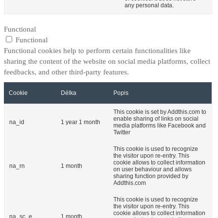
any personal data.
Functional
Functional
Functional cookies help to perform certain functionalities like
sharing the content of the website on social media platforms, collect
feedbacks, and other third-party features.
Cookie
Délka
Popis
This cookie is set by Addthis.com to
enable sharing of links on social
na_id
1 year 1 month
media platforms like Facebook and
Twitter
This cookie is used to recognize
the visitor upon re-entry. This
cookie allows to collect information
na_rn
1 month
on user behaviour and allows
sharing function provided by
Addthis.com
This cookie is used to recognize
the visitor upon re-entry. This
cookie allows to collect information
na_sc_e
1 month