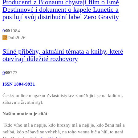
Producenti z Bionautu chystají film o Emě
Destinnové i dokument o kapele Lunetic a
posilují svůj distribuční label Zero Gravity
0
1084
22
Dub
2026
Silné příběhy, aktuální témata a knihy, které
otevírají důležité rozhovory
0
773
ISSN 1804-9931
Český online magazín Zvlastnistyl.cz zaměřující se na kulturu,
zábavu a životní styl.
Naším mottem je citát
"Kdo víno má a nepije, kdo hrozny má a nejí je, kdo ženu má a
nelíbá, kdo zábavě se vyhýbá, na toho vemte bič a hůl, to není