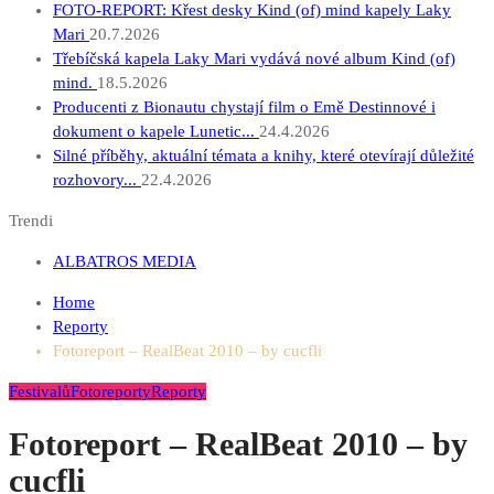
FOTO-REPORT: Křest desky Kind (of) mind kapely Laky
Mari
20.7.2026
Třebíčská kapela Laky Mari vydává nové album Kind (of)
mind.
18.5.2026
Producenti z Bionautu chystají film o Emě Destinnové i
dokument o kapele Lunetic...
24.4.2026
Silné příběhy, aktuální témata a knihy, které otevírají důležité
rozhovory...
22.4.2026
Trendi
ALBATROS MEDIA
Home
Reporty
Fotoreport – RealBeat 2010 – by cucfli
Festivalů
Fotoreporty
Reporty
Fotoreport – RealBeat 2010 – by
cucfli