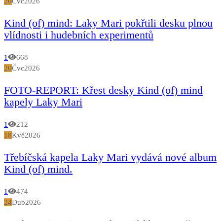
20
Čvc
2026
Kind (of) mind: Laky Mari pokřtili desku plnou
vlídnosti i hudebních experimentů
1
668
20
Čvc
2026
FOTO-REPORT: Křest desky Kind (of) mind
kapely Laky Mari
1
212
18
Kvě
2026
Třebíčská kapela Laky Mari vydává nové album
Kind (of) mind.
1
474
24
Dub
2026