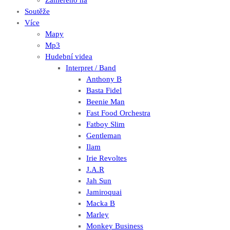
Zaměřeno na
Soutěže
Více
Mapy
Mp3
Hudební videa
Interpret / Band
Anthony B
Basta Fidel
Beenie Man
Fast Food Orchestra
Fatboy Slim
Gentleman
Ilam
Irie Revoltes
J.A.R
Jah Sun
Jamiroquai
Macka B
Marley
Monkey Business