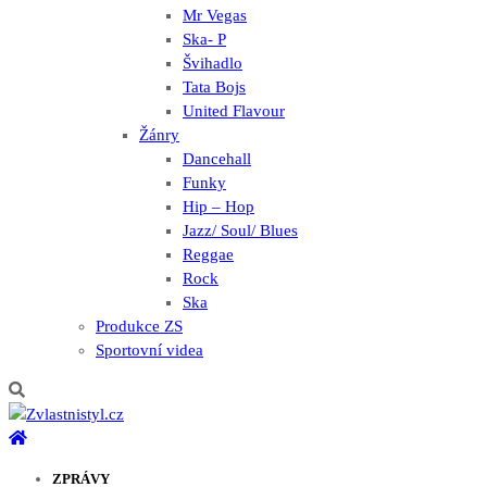
Mr Vegas
Ska- P
Švihadlo
Tata Bojs
United Flavour
Žánry
Dancehall
Funky
Hip – Hop
Jazz/ Soul/ Blues
Reggae
Rock
Ska
Produkce ZS
Sportovní videa
ZPRÁVY