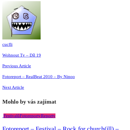
cucfli
Navigace
Wohnout Tv – Díl 19
pro
Previous Article
příspěvek
Fotoreport – RealBeat 2010 – By Ninoo
Next Article
Mohlo by vás zajímat
Festivalů
Fotoreporty
Reporty
Fotoreport – Festival – Rock for church(ill) –