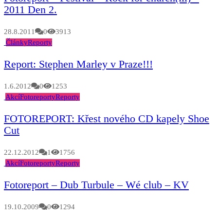
2011 Den 2.
28.8.2011
0
3913
Články
Reporty
Report: Stephen Marley v Praze!!!
1.6.2012
0
1253
Akcí
Fotoreporty
Reporty
FOTOREPORT: Křest nového CD kapely Shoe
Cut
22.12.2012
1
1756
Akcí
Fotoreporty
Reporty
Fotoreport – Dub Turbule – Wé club – KV
19.10.2009
0
1294