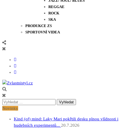
JAZZ/ SOUL/ BLUES
REGGAE
ROCK
SKA
PRODUKCE ZS
SPORTOVNÍ VIDEA
Zvlastnistyl.cz
Pramen kultury, zábavy a životního stylu
Vyhledávání
pro:
Novinky
Kind (of) mind: Laky Mari pokřtili desku plnou vlídnosti i
hudebních experimentů...
20.7.2026