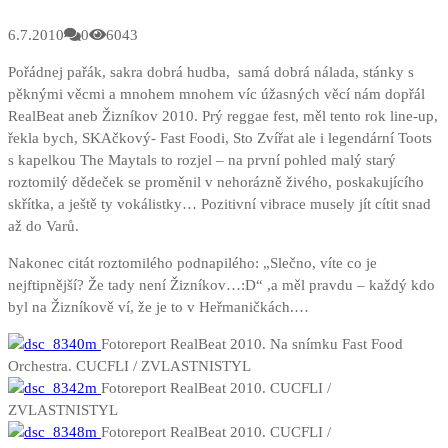
6.7.2010
0
6043
Pořádnej pařák, sakra dobrá hudba, samá dobrá nálada, stánky s
pěknými věcmi a mnohem mnohem víc úžasných věcí nám dopřál
RealBeat aneb Žizníkov 2010. Prý reggae fest, měl tento rok line-up,
řekla bych, SKAčkový- Fast Foodi, Sto Zvířat ale i legendární Toots
s kapelkou The Maytals to rozjel – na první pohled malý starý
roztomilý dědeček se proměnil v nehorázně živého, poskakujícího
skřítka, a ještě ty vokálistky… Pozitivní vibrace musely jít cítit snad
až do Varů.
Nakonec citát roztomilého podnapilého: „Slečno, víte co je
nejftipnější? Že tady není Žizníkov…:D“ ,a měl pravdu – každý kdo
byl na Žizníkově ví, že je to v Heřmaničkách.
…
Fotoreport RealBeat 2010. Na snímku Fast Food
Orchestra. CUCFLI / ZVLASTNISTYL
Fotoreport RealBeat 2010. CUCFLI /
ZVLASTNISTYL
Fotoreport RealBeat 2010. CUCFLI /