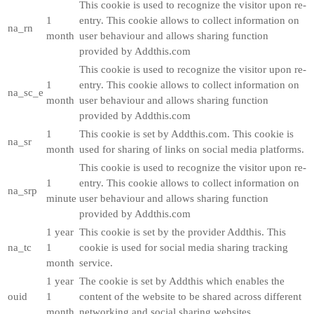
This cookie is used to recognize the visitor upon re-
1
entry. This cookie allows to collect information on
na_rn
month
user behaviour and allows sharing function
provided by Addthis.com
This cookie is used to recognize the visitor upon re-
1
entry. This cookie allows to collect information on
na_sc_e
month
user behaviour and allows sharing function
provided by Addthis.com
1
This cookie is set by Addthis.com. This cookie is
na_sr
month
used for sharing of links on social media platforms.
This cookie is used to recognize the visitor upon re-
1
entry. This cookie allows to collect information on
na_srp
minute
user behaviour and allows sharing function
provided by Addthis.com
1 year
This cookie is set by the provider Addthis. This
na_tc
1
cookie is used for social media sharing tracking
month
service.
1 year
The cookie is set by Addthis which enables the
ouid
1
content of the website to be shared across different
month
networking and social sharing websites.