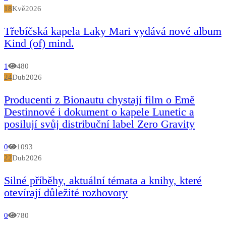
18
Kvě
2026
Třebíčská kapela Laky Mari vydává nové album
Kind (of) mind.
1
480
24
Dub
2026
Producenti z Bionautu chystají film o Emě
Destinnové i dokument o kapele Lunetic a
posilují svůj distribuční label Zero Gravity
0
1093
22
Dub
2026
Silné příběhy, aktuální témata a knihy, které
otevírají důležité rozhovory
0
780