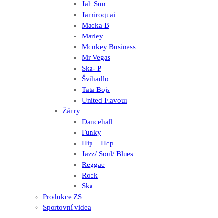
Jah Sun
Jamiroquai
Macka B
Marley
Monkey Business
Mr Vegas
Ska- P
Švihadlo
Tata Bojs
United Flavour
Žánry
Dancehall
Funky
Hip – Hop
Jazz/ Soul/ Blues
Reggae
Rock
Ska
Produkce ZS
Sportovní videa