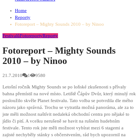
Home
Reporty
Fotoreport – Mighty Sounds 2010 – by Ninoo
Festivalů
Fotoreporty
Reporty
Fotoreport – Mighty Sounds
2010 – by Ninoo
21.7.2010
1
9580
Letošní ročník Mighty Sounds se po loňské zkušenosti s přívaly
bahna přemístil na nové místo. Letiště Čápův Dvůr, který minulý rok
posloužilo skvěle Planet festivalu. Tato volba se potvrdila dle mého
názoru jako správná. Trochu se vytratila možná panoráma, ale za to
jste měli možnost naštívit nedaleká obchodní centra pro nějaké to
jídlo či pití. A vcelku nerušeně se bavit na rušném hudebním
festivale. Tento rok jste měli možnost vybírat mezi 6 stagemi a
zajisté nechyběly stánky s občerstvením, rád bych upozornil na