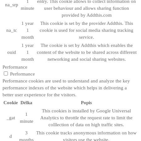
1
entry. This cookie allows to collect information on
na_srp
minute
user behaviour and allows sharing function
provided by Addthis.com
1 year
This cookie is set by the provider Addthis. This
na_tc
1
cookie is used for social media sharing tracking
month
service.
1 year
The cookie is set by Addthis which enables the
ouid
1
content of the website to be shared across different
month
networking and social sharing websites.
Performance
Performance
Performance cookies are used to understand and analyze the key
performance indexes of the website which helps in delivering a
better user experience for the visitors.
Cookie
Délka
Popis
This cookies is installed by Google Universal
1
_gat
Analytics to throttle the request rate to limit the
minute
colllection of data on high traffic sites.
3
This cookie tracks anonymous information on how
d
months
visitors use the website.