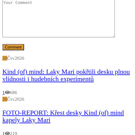
20
Čvc
2026
Kind (of) mind: Laky Mari pokřtili desku plnou
vlídnosti i hudebních experimentů
1
686
20
Čvc
2026
FOTO-REPORT: Křest desky Kind (of) mind
kapely Laky Mari
1
219