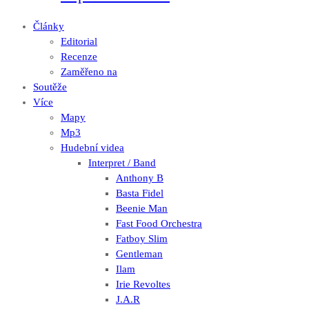
Články
Editorial
Recenze
Zaměřeno na
Soutěže
Více
Mapy
Mp3
Hudební videa
Interpret / Band
Anthony B
Basta Fidel
Beenie Man
Fast Food Orchestra
Fatboy Slim
Gentleman
Ilam
Irie Revoltes
J.A.R