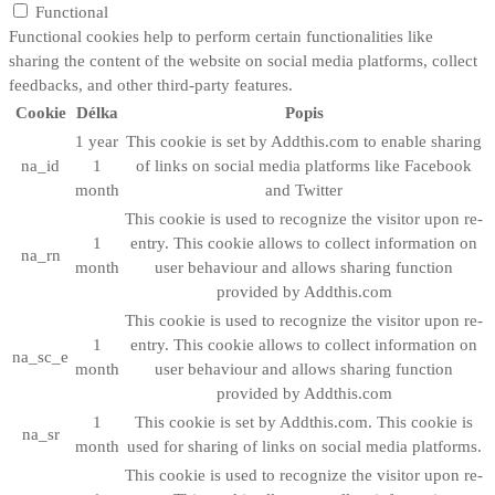
Functional
Functional cookies help to perform certain functionalities like
sharing the content of the website on social media platforms, collect
feedbacks, and other third-party features.
Cookie
Délka
Popis
1 year
This cookie is set by Addthis.com to enable sharing
na_id
1
of links on social media platforms like Facebook
month
and Twitter
This cookie is used to recognize the visitor upon re-
1
entry. This cookie allows to collect information on
na_rn
month
user behaviour and allows sharing function
provided by Addthis.com
This cookie is used to recognize the visitor upon re-
1
entry. This cookie allows to collect information on
na_sc_e
month
user behaviour and allows sharing function
provided by Addthis.com
1
This cookie is set by Addthis.com. This cookie is
na_sr
month
used for sharing of links on social media platforms.
This cookie is used to recognize the visitor upon re-