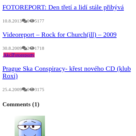
FOTOREPORT: Den třetí a lidí stále přibývá
10.8.2013
0
5177
Videoreport – Rock for Church(ill) – 2009
30.8.2009
2
1718
Akcí
Fotoreporty
Prague Ska Conspiracy- křest nového CD (klub
Roxi)
25.4.2009
0
3175
Comments (1)