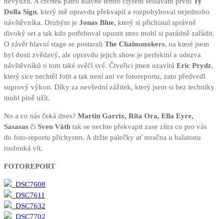
nevyužít. A čtvrtek patřil hlavně těmto čtyřem sestavám první
Ty
Dolla Sign
, který mě opravdu překvapil a rozpohyboval nejednoho
návštěvníka. Druhým je
Jonas Blue
, který si přichistal správně
divoký set a tak kdo potřeboval upustit stres mohl si parádně zařádit.
O závěr hlavní stage se postarali
The Chainsmokers
, na které jsem
byl dosti zvědavý, ale opravdu jejich show je perfektní a odezva
návštěvníků o tom také svěčí své. Čtveřici jmen uzavírá
Eric Prydz
,
který sice nechtěl fotit a tak není ani ve fotoreportu, zato předvedl
suprový výkon. Díky za nevšední zážitek, který jsem si bez techniky
mohl plně užít.
No a co nás čeká dnes?
Martin Garrix, Rita Ora, Ella Eyre,
Sasasas
či
Sven Väth
tak se nechte překvapit zase zítra co pro vás
do foto-reportu přichystm. A držte palečky ať mračna u balatonu
rosfouká vít.
FOTOREPORT