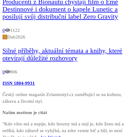
Producenti z Bionautu chystají film o Emě
Destinnové i dokument o kapele Lunetic a
posilují svůj distribuční label Zero Gravity
0
1122
22
Dub
2026
Silné příběhy, aktuální témata a knihy, které
otevírají důležité rozhovory
0
806
ISSN 1804-9931
Český online magazín Zvlastnistyl.cz zaměřující se na kulturu,
zábavu a životní styl.
Naším mottem je citát
"Kdo víno má a nepije, kdo hrozny má a nejí je, kdo ženu má a
nelíbá, kdo zábavě se vyhýbá, na toho vemte bič a hůl, to není