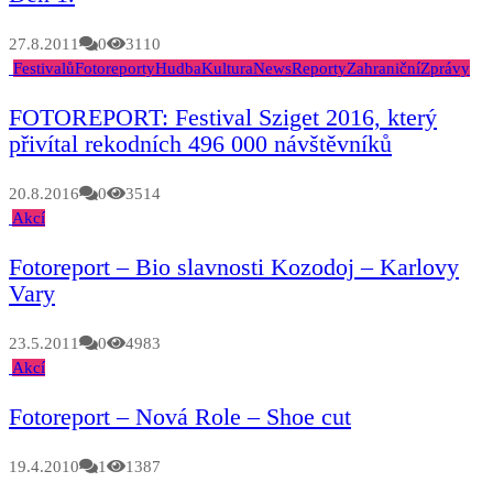
27.8.2011
0
3110
Festivalů
Fotoreporty
Hudba
Kultura
News
Reporty
Zahraniční
Zprávy
FOTOREPORT: Festival Sziget 2016, který
přivítal rekodních 496 000 návštěvníků
20.8.2016
0
3514
Akcí
Fotoreport – Bio slavnosti Kozodoj – Karlovy
Vary
23.5.2011
0
4983
Akcí
Fotoreport – Nová Role – Shoe cut
19.4.2010
1
1387