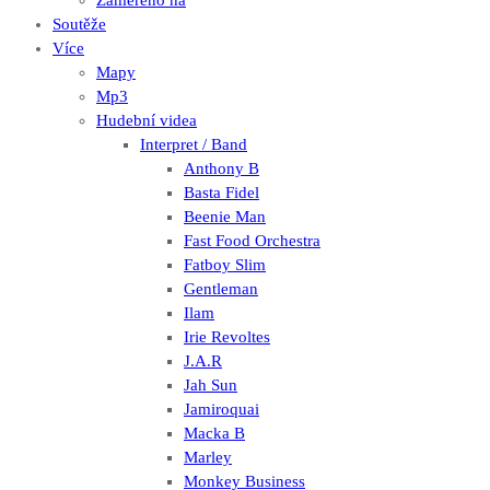
Zaměřeno na
Soutěže
Více
Mapy
Mp3
Hudební videa
Interpret / Band
Anthony B
Basta Fidel
Beenie Man
Fast Food Orchestra
Fatboy Slim
Gentleman
Ilam
Irie Revoltes
J.A.R
Jah Sun
Jamiroquai
Macka B
Marley
Monkey Business