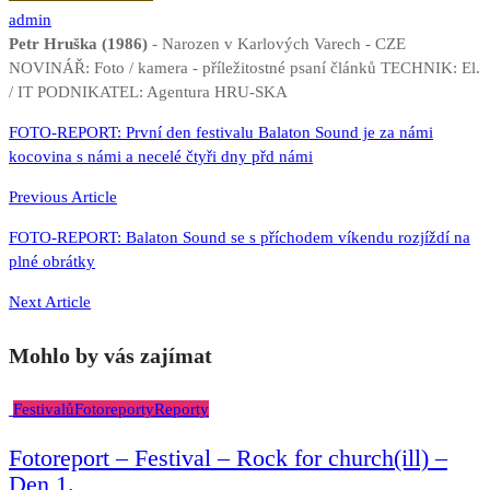
admin
Petr Hruška (1986)
- Narozen v Karlových Varech - CZE
NOVINÁŘ: Foto / kamera - příležitostné psaní článků TECHNIK: El.
/ IT PODNIKATEL: Agentura HRU-SKA
Navigace
FOTO-REPORT: První den festivalu Balaton Sound je za námi
kocovina s námi a necelé čtyři dny přd námi
pro
příspěvek
Previous Article
FOTO-REPORT: Balaton Sound se s příchodem víkendu rozjíždí na
plné obrátky
Next Article
Mohlo by vás zajímat
Festivalů
Fotoreporty
Reporty
Fotoreport – Festival – Rock for church(ill) –
Den 1.