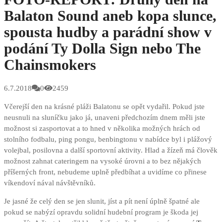
Balaton Sound aneb kopa slunce,
spousta hudby a parádní show v
podání Ty Dolla Sign nebo The
Chainsmokers
6.7.2018
0
2459
Včerejší den na krásné pláži Balatonu se opět vydařil. Pokud jste
neusnuli na sluníčku jako já, unaveni předchozím dnem měli jste
možnost si zasportovat a to hned v několika možných hrách od
stolního fodbalu, ping pongu, benbingtonu v nabídce byl i plážový
volejbal, posilovna a další sportovní aktivity. Hlad a žízeň má člověk
možnost zahnat cateringem na vysoké úrovni a to bez nějakých
příšerných front, nebudeme uplně předbíhat a uvidíme co přinese
víkendoví nával návštěvníků.
Je jasné že celý den se jen slunit, jíst a pít není úplně špatné ale
pokud se nabýzí opravdu solidní hudební program je škoda jej