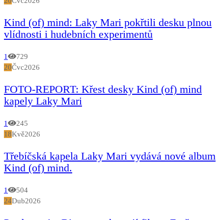
20
Čvc
2026
Kind (of) mind: Laky Mari pokřtili desku plnou
vlídnosti i hudebních experimentů
1
729
20
Čvc
2026
FOTO-REPORT: Křest desky Kind (of) mind
kapely Laky Mari
1
245
18
Kvě
2026
Třebíčská kapela Laky Mari vydává nové album
Kind (of) mind.
1
504
24
Dub
2026