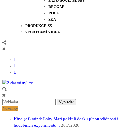
JAZZ/ SOUL/ BLUES
REGGAE
ROCK
SKA
PRODUKCE ZS
SPORTOVNÍ VIDEA
Zvlastnistyl.cz
Pramen kultury, zábavy a životního stylu
Vyhledávání
pro:
Novinky
Kind (of) mind: Laky Mari pokřtili desku plnou vlídnosti i
hudebních experimentů...
20.7.2026