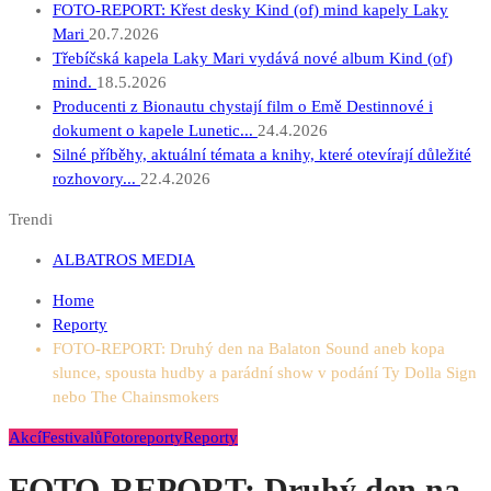
FOTO-REPORT: Křest desky Kind (of) mind kapely Laky
Mari
20.7.2026
Třebíčská kapela Laky Mari vydává nové album Kind (of)
mind.
18.5.2026
Producenti z Bionautu chystají film o Emě Destinnové i
dokument o kapele Lunetic...
24.4.2026
Silné příběhy, aktuální témata a knihy, které otevírají důležité
rozhovory...
22.4.2026
Trendi
ALBATROS MEDIA
Home
Reporty
FOTO-REPORT: Druhý den na Balaton Sound aneb kopa
slunce, spousta hudby a parádní show v podání Ty Dolla Sign
nebo The Chainsmokers
Akcí
Festivalů
Fotoreporty
Reporty
FOTO-REPORT: Druhý den na