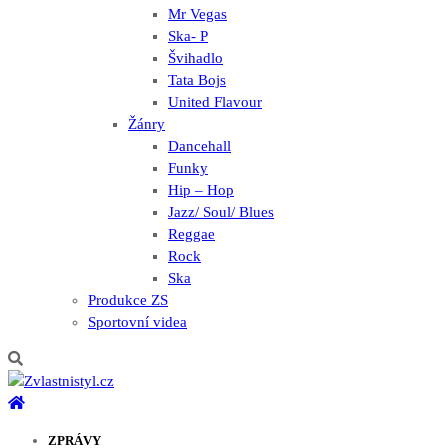
Mr Vegas
Ska- P
Švihadlo
Tata Bojs
United Flavour
Žánry
Dancehall
Funky
Hip – Hop
Jazz/ Soul/ Blues
Reggae
Rock
Ska
Produkce ZS
Sportovní videa
ZPRÁVY