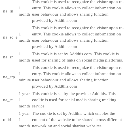
This cookie is used to recognize the visitor upon re-
1
entry. This cookie allows to collect information on
na_rn
month
user behaviour and allows sharing function
provided by Addthis.com
This cookie is used to recognize the visitor upon re-
1
entry. This cookie allows to collect information on
na_sc_e
month
user behaviour and allows sharing function
provided by Addthis.com
1
This cookie is set by Addthis.com. This cookie is
na_sr
month
used for sharing of links on social media platforms.
This cookie is used to recognize the visitor upon re-
1
entry. This cookie allows to collect information on
na_srp
minute
user behaviour and allows sharing function
provided by Addthis.com
1 year
This cookie is set by the provider Addthis. This
na_tc
1
cookie is used for social media sharing tracking
month
service.
1 year
The cookie is set by Addthis which enables the
ouid
1
content of the website to be shared across different
month
networking and social sharing websites.