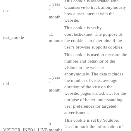
This cookie is associated with
1 year
Quantserve to track anonymously
mc
1
how a user interact with the
month
website.
This cookie is set by
15
doubleclick.net. The purpose of
test_cookie
minutes
the cookie is to determine if the
user's browser supports cookies.
This cookie is used to measure the
number and behavior of the
visitors to the website
anonymously. The data includes
1 year
the number of visits, average
uid
1
duration of the visit on the
month
website, pages visited, etc. for the
purpose of better understanding
user preferences for targeted
advertisments.
This cookie is set by Youtube.
5
Used to track the information of
VISITOR_INFO1_LIVE
months