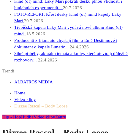
Kind (of) mind: Laky Mari pokřtili desku plnou vlídnosti i
hudebních experimentů...
20.7.2026
FOTO-REPORT: Křest desky Kind (of) mind kapely Laky
Mari
20.7.2026
Třebíčská kapela Laky Mari vydává nové album Kind (of)
mind.
18.5.2026
Producenti z Bionautu chystají film o Emě Destinnové i
dokument o kapele Lunetic...
24.4.2026
Silné příběhy, aktuální témata a knihy, které otevírají důležité
rozhovory...
22.4.2026
Trendi
ALBATROS MEDIA
Home
Video klipy
Dizzee Rascal – Body Loose
Hip - Hop
Hudba
Video klipy
Žánry
Dizzee Rascal – Body Loose