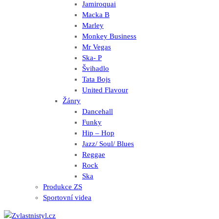
Jamiroquai
Macka B
Marley
Monkey Business
Mr Vegas
Ska- P
Švihadlo
Tata Bojs
United Flavour
Žánry
Dancehall
Funky
Hip – Hop
Jazz/ Soul/ Blues
Reggae
Rock
Ska
Produkce ZS
Sportovní videa