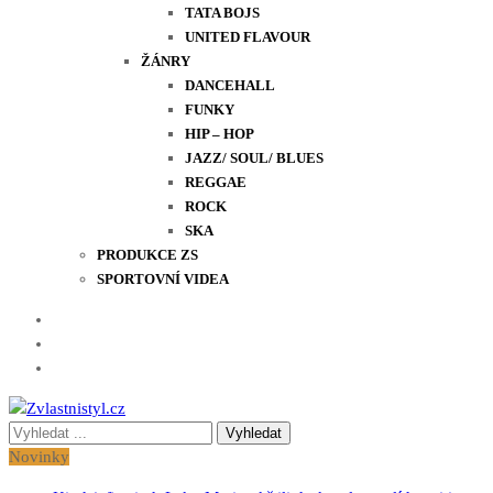
TATA BOJS
UNITED FLAVOUR
ŽÁNRY
DANCEHALL
FUNKY
HIP – HOP
JAZZ/ SOUL/ BLUES
REGGAE
ROCK
SKA
PRODUKCE ZS
SPORTOVNÍ VIDEA
Vyhledávání
Zvlastnistyl.cz
Pramen kultury, zábavy a životního stylu
pro:
Novinky