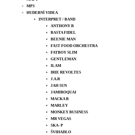
MP3
HUDEBNÍ VIDEA
INTERPRET / BAND
ANTHONY B
BASTA FIDEL
BEENIE MAN
FAST FOOD ORCHESTRA
FATBOY SLIM
GENTLEMAN
ILAM
IRIE REVOLTES
J.A.R
JAH SUN
JAMIROQUAI
MACKA B
MARLEY
MONKEY BUSINESS
MR VEGAS
SKA- P
ŠVIHADLO