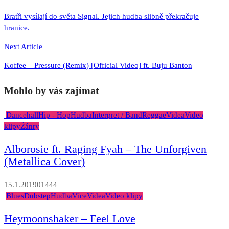
pro
Bratři vysílají do světa Signal. Jejich hudba slibně překračuje
příspěvek
hranice.
Next Article
Koffee – Pressure (Remix) [Official Video] ft. Buju Banton
Mohlo by vás zajímat
Dancehall
Hip - Hop
Hudba
Interpret / Band
Reggae
Videa
Video
klipy
Žánry
Alborosie ft. Raging Fyah – The Unforgiven
(Metallica Cover)
15.1.2019
0
1444
Blues
Dubstep
Hudba
Více
Videa
Video klipy
Heymoonshaker – Feel Love