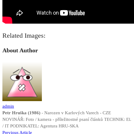
Related Images:
About Author
admin
Petr Hruška (1986)
- Narozen v Karlových Varech - CZE
NOVINÁŘ: Foto / kamera - příležitostné psaní článků TECHNIK: El.
/ IT PODNIKATEL: Agentura HRU-SKA
Navigace
Previous Article