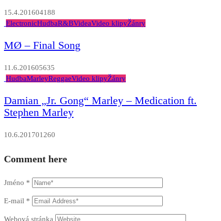
15.4.2016
0
4188
Electronic
Hudba
R&B
Videa
Video klipy
Žánry
MØ – Final Song
11.6.2016
0
5635
Hudba
Marley
Reggae
Video klipy
Žánry
Damian „Jr. Gong“ Marley – Medication ft.
Stephen Marley
10.6.2017
0
1260
Comment here
Jméno
*
E-mail
*
Webová stránka