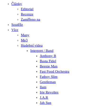
Články
Editorial
Recenze
Zaměřeno na
Soutěže
Více
Mapy
Mp3
Hudební videa
Interpret / Band
Anthony B
Basta Fidel
Beenie Man
Fast Food Orchestra
Fatboy Slim
Gentleman
Ilam
Irie Revoltes
J.A.R
Jah Sun