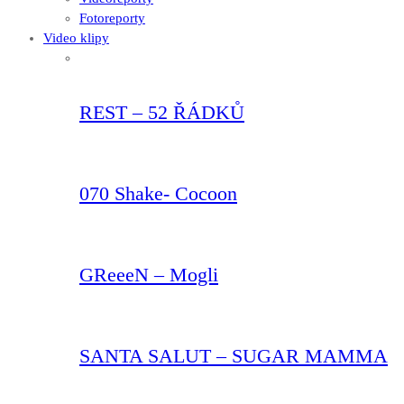
REST – 52 ŘÁDKŮ
070 Shake- Cocoon
GReeeN – Mogli
SANTA SALUT – SUGAR MAMMA
Samory I Ft. Kabaka Pyramid & Capleto