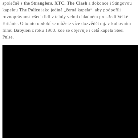
společně s
the Stranglers, XTC, The Clash
a dokonce i Stingovou
kapelou
The Police
jako jediná „černá kapela“, aby podpořili
rovnoprávnost všech lidí v tehdy velmi chladném prostředí Velké
Británie. O tomto období se můžete více dozvědět mj. v kultovním
filmu
Babylon
z roku 1980, kde se objevuje i celá kapela Steel
Pulse.