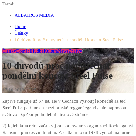
Trendi
ALBATROS MEDIA
Home
Články
10 důvodů proč nevynechat pondělní koncert Steel Pulse
Články
Domácí
Hudba
Kultura
News
Zprávy
10 důvodů proč nevynechat
pondělní koncert Steel Pulse
17.10.2013
0
1215
Zaprvé funguje už 37 let, ale v Čechách vystoupí konečně až teď.
Steel Pulse patří nejen mezi britské reggae legendy, ale naprostou
světovou špičku po hudební i textové stránce.
2) Jejich koncertní začátky jsou spojované s organizací Rock against
Racism a punkovým hnutím. Začátkem roku 1978 vyrazili na turné