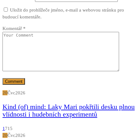
Uložit do prohlížeče jméno, e-mail a webovou stránku pro
budoucí komentáře.
Komentář
*
20
Čvc
2026
Kind (of) mind: Laky Mari pokřtili desku plnou
vlídnosti i hudebních experimentů
1
715
20
Čvc
2026