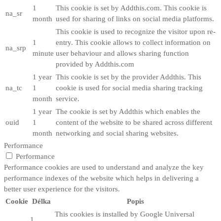
1
This cookie is set by Addthis.com. This cookie is
na_sr
month
used for sharing of links on social media platforms.
This cookie is used to recognize the visitor upon re-
1
entry. This cookie allows to collect information on
na_srp
minute
user behaviour and allows sharing function
provided by Addthis.com
1 year
This cookie is set by the provider Addthis. This
na_tc
1
cookie is used for social media sharing tracking
month
service.
1 year
The cookie is set by Addthis which enables the
ouid
1
content of the website to be shared across different
month
networking and social sharing websites.
Performance
Performance
Performance cookies are used to understand and analyze the key
performance indexes of the website which helps in delivering a
better user experience for the visitors.
Cookie
Délka
Popis
This cookies is installed by Google Universal
1