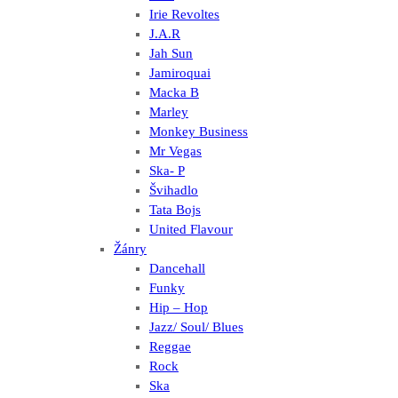
Irie Revoltes
J.A.R
Jah Sun
Jamiroquai
Macka B
Marley
Monkey Business
Mr Vegas
Ska- P
Švihadlo
Tata Bojs
United Flavour
Žánry
Dancehall
Funky
Hip – Hop
Jazz/ Soul/ Blues
Reggae
Rock
Ska