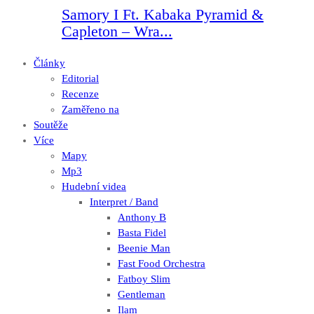
Samory I Ft. Kabaka Pyramid &
Capleton – Wra...
Články
Editorial
Recenze
Zaměřeno na
Soutěže
Více
Mapy
Mp3
Hudební videa
Interpret / Band
Anthony B
Basta Fidel
Beenie Man
Fast Food Orchestra
Fatboy Slim
Gentleman
Ilam