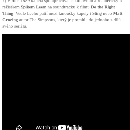
7) V roce 1989 kapela spolupracovalas kultovním afroamerickým
režisérem
Spikem Lee
m na soundtracku k filmu
Do the Right
Thing
. Vedle Leeho patří mezi fanoušky kapely i
Sting
nebo
Matt
Groeing
autor The Simpsons, který je promítl i do jednoho z dílů
svého seriálu.