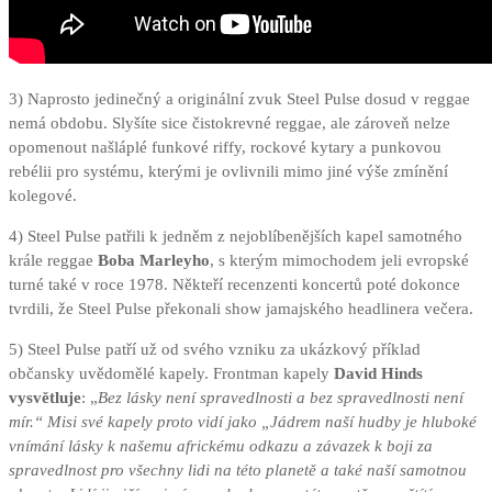
3) Naprosto jedinečný a originální zvuk Steel Pulse dosud v reggae
nemá obdobu. Slyšíte sice čistokrevné reggae, ale zároveň nelze
opomenout našláplé funkové riffy, rockové kytary a punkovou
rebélii pro systému, kterými je ovlivnili mimo jiné výše zmínění
kolegové.
4) Steel Pulse patřili k jedněm z nejoblíbenějších kapel samotného
krále reggae
Boba Marleyho
, s kterým mimochodem jeli evropské
turné také v roce 1978. Někteří recenzenti koncertů poté dokonce
tvrdili, že Steel Pulse překonali show jamajského headlinera večera.
5) Steel Pulse patří už od svého vzniku za ukázkový příklad
občansky uvědomělé kapely. Frontman kapely
David Hinds
vysvětluje
: „
Bez lásky není spravedlnosti a bez spravedlnosti není
mír.“ Misi své kapely proto vidí jako „Jádrem naší hudby je hluboké
vnímání lásky k našemu africkému odkazu a závazek k boji za
spravedlnost pro všechny lidi na této planetě a také naší samotnou