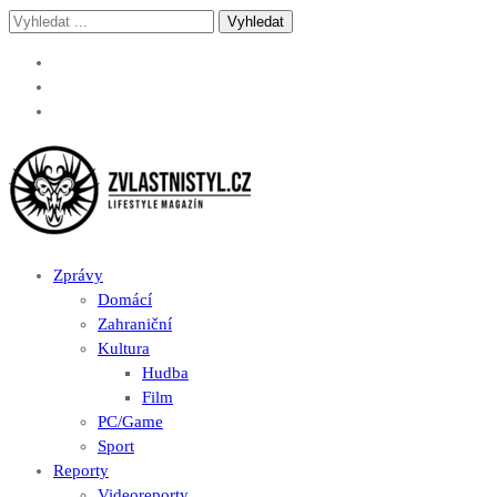
Skip
Skip
Vyhledávání
to
to
pro:
navigation
content
Zvlastnistyl.cz
Pramen kultury, zábavy a životního stylu
Zprávy
Domácí
Zahraniční
Kultura
Hudba
Film
PC/Game
Sport
Reporty
Videoreporty