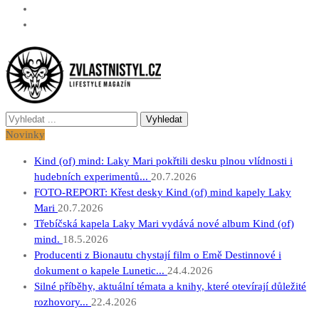
Vyhledávání
Zvlastnistyl.cz
Pramen kultury, zábavy a životního stylu
pro:
Novinky
Kind (of) mind: Laky Mari pokřtili desku plnou vlídnosti i
hudebních experimentů...
20.7.2026
FOTO-REPORT: Křest desky Kind (of) mind kapely Laky
Mari
20.7.2026
Třebíčská kapela Laky Mari vydává nové album Kind (of)
mind.
18.5.2026
Producenti z Bionautu chystají film o Emě Destinnové i
dokument o kapele Lunetic...
24.4.2026
Silné příběhy, aktuální témata a knihy, které otevírají důležité
rozhovory...
22.4.2026