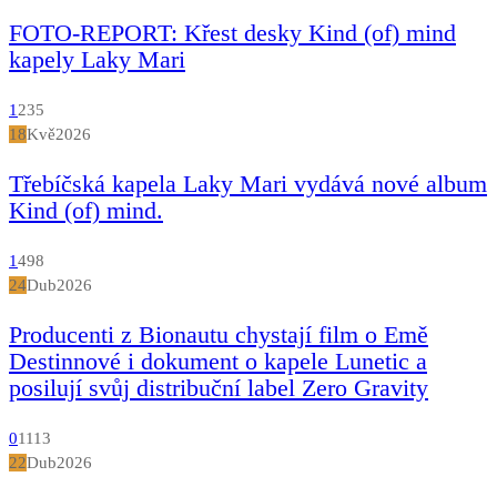
FOTO-REPORT: Křest desky Kind (of) mind
kapely Laky Mari
1
235
18
Kvě
2026
Třebíčská kapela Laky Mari vydává nové album
Kind (of) mind.
1
498
24
Dub
2026
Producenti z Bionautu chystají film o Emě
Destinnové i dokument o kapele Lunetic a
posilují svůj distribuční label Zero Gravity
0
1113
22
Dub
2026