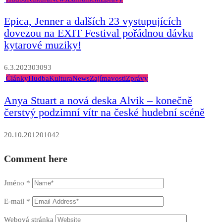
Epica, Jenner a dalších 23 vystupujících
dovezou na EXIT Festival pořádnou dávku
kytarové muziky!
6.3.2023
0
3093
Články
Hudba
Kultura
News
Zajímavosti
Zprávy
Anya Stuart a nová deska Alvik – konečně
čerstvý podzimní vítr na české hudební scéně
20.10.2012
0
1042
Comment here
Jméno
*
E-mail
*
Webová stránka