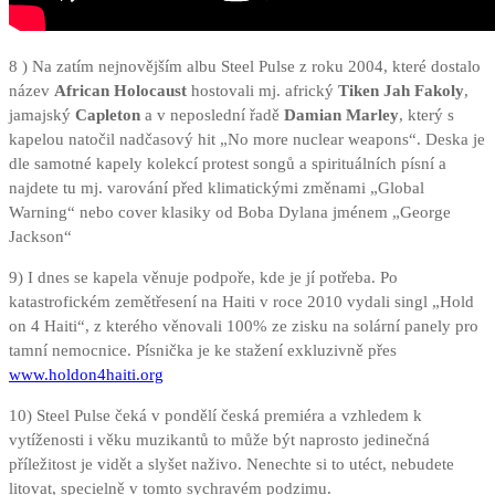
8 ) Na zatím nejnovějším albu Steel Pulse z roku 2004, které dostalo
název
African Holocaust
hostovali mj. africký
Tiken Jah Fakoly
,
jamajský
Capleton
a v neposlední řadě
Damian Marley
, který s
kapelou natočil nadčasový hit „No more nuclear weapons“. Deska je
dle samotné kapely kolekcí protest songů a spirituálních písní a
najdete tu mj. varování před klimatickými změnami „Global
Warning“ nebo cover klasiky od Boba Dylana jménem „George
Jackson“
9) I dnes se kapela věnuje podpoře, kde je jí potřeba. Po
katastrofickém zemětřesení na Haiti v roce 2010 vydali singl „Hold
on 4 Haiti“, z kterého věnovali 100% ze zisku na solární panely pro
tamní nemocnice. Písnička je ke stažení exkluzivně přes
www.holdon4haiti.org
10) Steel Pulse čeká v pondělí česká premiéra a vzhledem k
vytíženosti i věku muzikantů to může být naprosto jedinečná
příležitost je vidět a slyšet naživo. Nenechte si to utéct, nebudete
litovat, specielně v tomto sychravém podzimu.