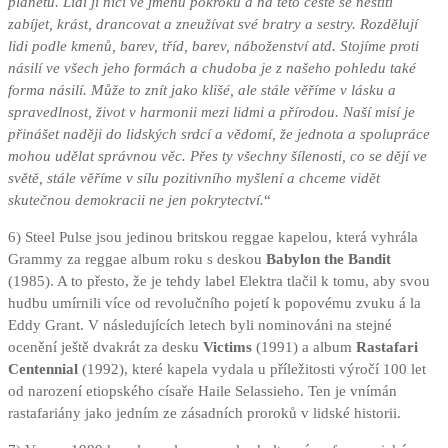
planetu. Lidí ji ničí ve jménu pokroku a na této cestě se neštítí
zabíjet, krást, drancovat a zneužívat své bratry a sestry. Rozdělují
lidi podle kmenů, barev, tříd, barev, náboženství atd. Stojíme proti
násilí ve všech jeho formách a chudoba je z našeho pohledu také
forma násilí. Může to znít jako klišé, ale stále věříme v lásku a
spravedlnost, život v harmonii mezi lidmi a přírodou. Naší misí je
přinášet naději do lidských srdcí a vědomí, že jednota a spolupráce
mohou udělat správnou věc. Přes ty všechny šílenosti, co se dějí ve
světě, stále věříme v sílu pozitivního myšlení a chceme vidět
skutečnou demokracii ne jen pokrytectví.
“
6) Steel Pulse jsou jedinou britskou reggae kapelou, která vyhrála
Grammy za reggae album roku s deskou
Babylon the Bandit
(1985). A to přesto, že je tehdy label Elektra tlačil k tomu, aby svou
hudbu umírnili více od revolučního pojetí k popovému zvuku á la
Eddy Grant. V následujících letech byli nominováni na stejné
ocenění ještě dvakrát za desku
Victims
(1991) a album
Rastafari
Centennial
(1992), které kapela vydala u příležitosti výročí 100 let
od narození etiopského císaře Haile Selassieho. Ten je vnímán
rastafariány jako jedním ze zásadních proroků v lidské historii.