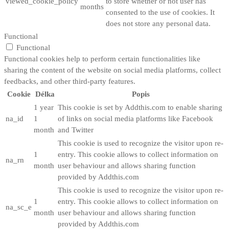
viewed_cookie_policy
to store whether or not user has
months
consented to the use of cookies. It
does not store any personal data.
Functional
Functional
Functional cookies help to perform certain functionalities like
sharing the content of the website on social media platforms, collect
feedbacks, and other third-party features.
Cookie
Délka
Popis
1 year
This cookie is set by Addthis.com to enable sharing
na_id
1
of links on social media platforms like Facebook
month
and Twitter
This cookie is used to recognize the visitor upon re-
1
entry. This cookie allows to collect information on
na_rn
month
user behaviour and allows sharing function
provided by Addthis.com
This cookie is used to recognize the visitor upon re-
1
entry. This cookie allows to collect information on
na_sc_e
month
user behaviour and allows sharing function
provided by Addthis.com