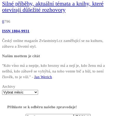
Silné příběhy, aktuální témata a knihy, které
otevírají důležité rozhovory
0
796
ISSN 1804-9931
Český online magazín Zvlastnistyl.cz zaměřující se na kulturu,
zábavu a životní styl.
Naším mottem je citát
"Kdo víno má a nepije, kdo hrozny má a nejí je, kdo ženu má a
nelíbá, kdo zábavě se vyhýbá, na toho vemte bič a hůl, to není
člověk, to je vůl." -
Jan Werich
Archivy
Přihlaste se k odběru našeho zpravodaje!