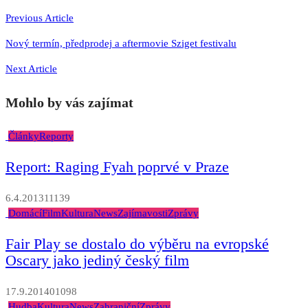
příspěvek
Previous Article
Nový termín, předprodej a aftermovie Sziget festivalu
Next Article
Mohlo by vás zajímat
Články
Reporty
Report: Raging Fyah poprvé v Praze
6.4.2013
1
1139
Domácí
Film
Kultura
News
Zajímavosti
Zprávy
Fair Play se dostalo do výběru na evropské
Oscary jako jediný český film
17.9.2014
0
1098
Hudba
Kultura
News
Zahraniční
Zprávy