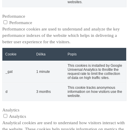
websites.
Performance
Performance
Performance cookies are used to understand and analyze the key
performance indexes of the website which helps in delivering a
better user experience for the visitors.
Cookie
Délka
Popis
This cookies is installed by Google
Universal Analytics to throttle the
_gat
1 minute
request rate to limit the colllection
of data on high traffic sites.
This cookie tracks anonymous
d
3 months
information on how visitors use the
website.
Analytics
Analytics
Analytical cookies are used to understand how visitors interact with
the website. These cookies help provide information on metrics the