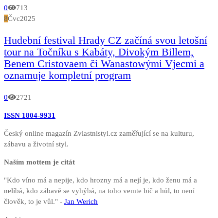
0
713
8
Čvc
2025
Hudební festival Hrady CZ začíná svou letošní
tour na Točníku s Kabáty, Divokým Billem,
Benem Cristovaem či Wanastowými Vjecmi a
oznamuje kompletní program
0
2721
ISSN 1804-9931
Český online magazín Zvlastnistyl.cz zaměřující se na kulturu,
zábavu a životní styl.
Naším mottem je citát
"Kdo víno má a nepije, kdo hrozny má a nejí je, kdo ženu má a
nelíbá, kdo zábavě se vyhýbá, na toho vemte bič a hůl, to není
člověk, to je vůl." -
Jan Werich