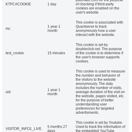
pubmatic.com for the purpose
KTPCACOOKIE
1 day
of checking if third-party
cookies are enabled on the
user's website.
This cookie is associated with
1 year 1
Quantserve to track
mc
month
anonymously how a user
interact with the website.
This cookie is set by
doubleclick.net. The purpose
test_cookie
15 minutes
of the cookie is to determine if
the user's browser supports
cookies.
This cookie is used to measure
the number and behavior of
the visitors to the website
anonymously. The data
includes the number of visits,
1 year 1
uid
average duration of the visit on
month
the website, pages visited, etc.
for the purpose of better
understanding user
preferences for targeted
advertisments.
This cookie is set by Youtube.
5 months 27
Used to track the information of
VISITOR_INFO1_LIVE
days
the embedded YouTube