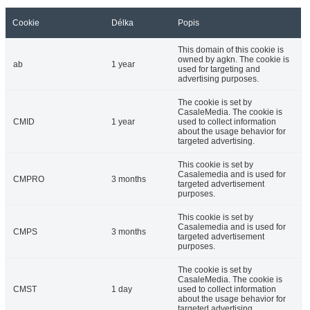
Cookie
Délka
Popis
This domain of this cookie is
owned by agkn. The cookie is
ab
1 year
used for targeting and
advertising purposes.
The cookie is set by
CasaleMedia. The cookie is
CMID
1 year
used to collect information
about the usage behavior for
targeted advertising.
This cookie is set by
Casalemedia and is used for
CMPRO
3 months
targeted advertisement
purposes.
This cookie is set by
Casalemedia and is used for
CMPS
3 months
targeted advertisement
purposes.
The cookie is set by
CasaleMedia. The cookie is
CMST
1 day
used to collect information
about the usage behavior for
targeted advertising.