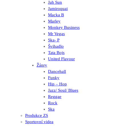
Jah Sun
Jamiroquai
Macka B
Marley
Monkey Business
Mr Vegas
Ska- P
Švihadlo
Tata Bojs
United Flavour
Žánry
Dancehall
Funky
Hip – Hop
Jazz/ Soul/ Blues
Reggae
Rock
Ska
Produkce ZS
Sportovní videa