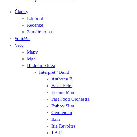
Články
Editorial
Recenze
Zaměřeno na
Soutěže
Více
Mapy
Mp3
Hudební videa
Interpret / Band
Anthony B
Basta Fidel
Beenie Man
Fast Food Orchestra
Fatboy Slim
Gentleman
Ilam
Irie Revoltes
J.A.R