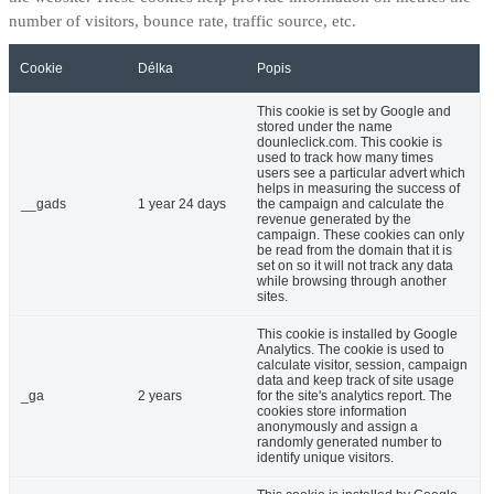
number of visitors, bounce rate, traffic source, etc.
Cookie
Délka
Popis
This cookie is set by Google and
stored under the name
dounleclick.com. This cookie is
used to track how many times
users see a particular advert which
helps in measuring the success of
__gads
1 year 24 days
the campaign and calculate the
revenue generated by the
campaign. These cookies can only
be read from the domain that it is
set on so it will not track any data
while browsing through another
sites.
This cookie is installed by Google
Analytics. The cookie is used to
calculate visitor, session, campaign
data and keep track of site usage
_ga
2 years
for the site's analytics report. The
cookies store information
anonymously and assign a
randomly generated number to
identify unique visitors.