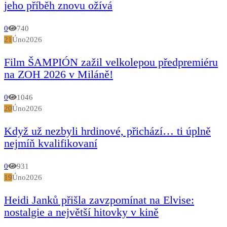
jeho příběh znovu ožívá
0
740
21
Úno
2026
Film ŠAMPIÓN zažil velkolepou předpremiéru
na ZOH 2026 v Miláně!
0
1046
20
Úno
2026
Když už nezbyli hrdinové, přichází… ti úplně
nejmíň kvalifikovaní
0
931
19
Úno
2026
Heidi Janků přišla zavzpomínat na Elvise:
nostalgie a největší hitovky v kině