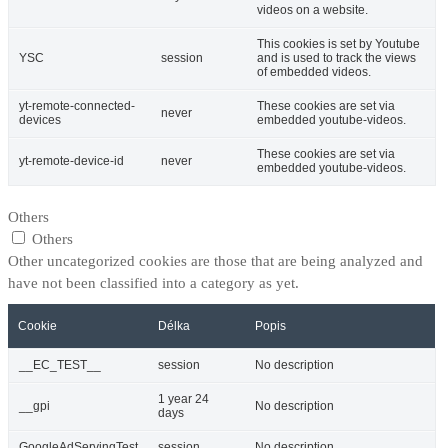
videos on a website.
This cookies is set by Youtube
YSC
session
and is used to track the views
of embedded videos.
yt-remote-connected-
These cookies are set via
never
devices
embedded youtube-videos.
These cookies are set via
yt-remote-device-id
never
embedded youtube-videos.
Others
Others
Other uncategorized cookies are those that are being analyzed and
have not been classified into a category as yet.
Cookie
Délka
Popis
__EC_TEST__
session
No description
1 year 24
__gpi
No description
days
GoogleAdServingTest
session
No description