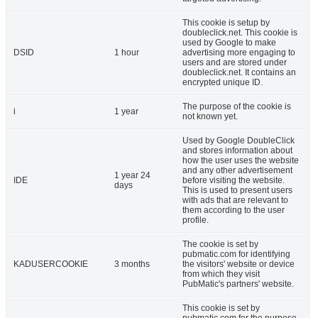
This cookie is setup by
doubleclick.net. This cookie is
used by Google to make
DSID
1 hour
advertising more engaging to
users and are stored under
doubleclick.net. It contains an
encrypted unique ID.
The purpose of the cookie is
i
1 year
not known yet.
Used by Google DoubleClick
and stores information about
how the user uses the website
and any other advertisement
1 year 24
IDE
before visiting the website.
days
This is used to present users
with ads that are relevant to
them according to the user
profile.
The cookie is set by
pubmatic.com for identifying
KADUSERCOOKIE
3 months
the visitors' website or device
from which they visit
PubMatic's partners' website.
This cookie is set by