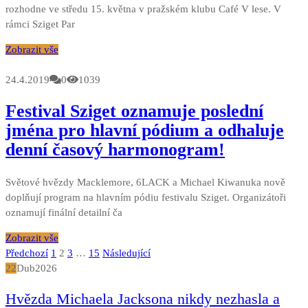
rozhodne ve středu 15. května v pražském klubu Café V lese. V
rámci Sziget Par
Zobrazit vše
24.4.2019
0
1039
Festival Sziget oznamuje poslední
jména pro hlavní pódium a odhaluje
denní časový harmonogram!
Světové hvězdy Macklemore, 6LACK a Michael Kiwanuka nově
doplňují program na hlavním pódiu festivalu Sziget. Organizátoři
oznamují finální detailní ča
Zobrazit vše
Stránkování
Předchozí
1
2
3
…
15
Následující
22
Dub
2026
příspěvků
Hvězda Michaela Jacksona nikdy nezhasla a