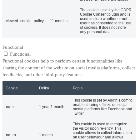
The cookie is set by the GDPR
Cookie Consent plugin and is
used to store whether or not
viewed_cookie_policy
11 months
user has consented to the use
of cookies. It does not store
any personal data.
Functional
Functional
Functional cookies help to perform certain functionalities like
sharing the content of the website on social media platforms, collect
feedbacks, and other third-party features.
Cookie
Délka
Popis
This cookie is set by Addthis.com to
enable sharing of links on social
na_id
1 year 1 month
media platforms like Facebook and
Twitter
This cookie is used to recognize
the visitor upon re-entry. This
cookie allows to collect information
na_rn
1 month
on user behaviour and allows