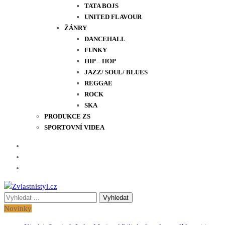
TATA BOJS
UNITED FLAVOUR
ŽÁNRY
DANCEHALL
FUNKY
HIP – HOP
JAZZ/ SOUL/ BLUES
REGGAE
ROCK
SKA
PRODUKCE ZS
SPORTOVNÍ VIDEA
Vyhledávání
Zvlastnistyl.cz
Pramen kultury, zábavy a životního stylu
pro:
Novinky