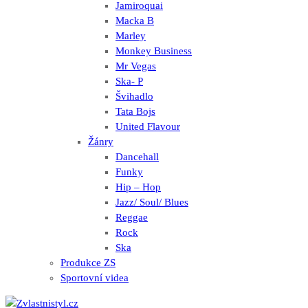
Jamiroquai
Macka B
Marley
Monkey Business
Mr Vegas
Ska- P
Švihadlo
Tata Bojs
United Flavour
Žánry
Dancehall
Funky
Hip – Hop
Jazz/ Soul/ Blues
Reggae
Rock
Ska
Produkce ZS
Sportovní videa