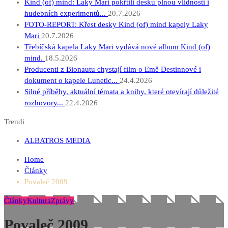
Kind (of) mind: Laky Mari pokřtili desku plnou vlídnosti i
hudebních experimentů...
20.7.2026
FOTO-REPORT: Křest desky Kind (of) mind kapely Laky
Mari
20.7.2026
Třebíčská kapela Laky Mari vydává nové album Kind (of)
mind.
18.5.2026
Producenti z Bionautu chystají film o Emě Destinnové i
dokument o kapele Lunetic...
24.4.2026
Silné příběhy, aktuální témata a knihy, které otevírají důležité
rozhovory...
22.4.2026
Trendi
ALBATROS MEDIA
Home
Články
Povaleč 2009
Články
Kultura
Zprávy
Povaleč 2009