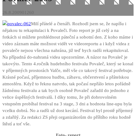
26.8.2009
0
1260
Milí přátelé a čtenáři. Rozhodl jsem se, že napíšu i
nějakou tu rekapitulaci k Povaleči. Foto report je již celý a na
fotkách si můžete prohlédnout páteční a sobotní den. Z koho máme i
video záznam máte možnost vidět ve videoreportu a i když videa z
povaleče nejsou všechna nahrána, již teď bych radši rekapituloval.
Na případná do-nahraná videa upozorníme. A názor na Povaleč je
takovýto. Tento 4.ročník hudebního festivalu Povaleč, který se konal
v příjemných prostorách Valče, měl vše co takový festival potřebuje.
Krásné počasí, příjemnou hudbu, zábavu, občerstvení a přátelskou
atmosféru.
Když to řeknu natvrdo, tak počasí nepřálo letos pořádně
žádnému festivalu a tak bych osobně Povaleč zařadil do jednoho z
velice úspěšných festivalů. I díky tomu, že při dobrovolném
vstupném probíhal festival na 3 stage, 3 dni a hodnota line-upu byla
vcelku dobrá. No a radši už dost kecání. Festival byl prostě příjemný
a zdařilý. Za redakci ZS přeji organizátorům do příštího roku hodně
štěstí a toť vše.
Foto- report