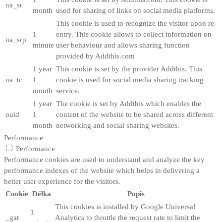
na_sr
month
used for sharing of links on social media platforms.
This cookie is used to recognize the visitor upon re-
1
entry. This cookie allows to collect information on
na_srp
minute
user behaviour and allows sharing function
provided by Addthis.com
1 year
This cookie is set by the provider Addthis. This
na_tc
1
cookie is used for social media sharing tracking
month
service.
1 year
The cookie is set by Addthis which enables the
ouid
1
content of the website to be shared across different
month
networking and social sharing websites.
Performance
Performance
Performance cookies are used to understand and analyze the key
performance indexes of the website which helps in delivering a
better user experience for the visitors.
Cookie
Délka
Popis
This cookies is installed by Google Universal
1
_gat
Analytics to throttle the request rate to limit the