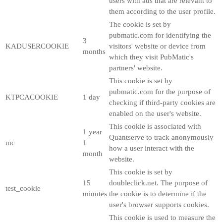
users with ads that are relevant to
them according to the user profile.
The cookie is set by
pubmatic.com for identifying the
3
KADUSERCOOKIE
visitors' website or device from
months
which they visit PubMatic's
partners' website.
This cookie is set by
pubmatic.com for the purpose of
KTPCACOOKIE
1 day
checking if third-party cookies are
enabled on the user's website.
This cookie is associated with
1 year
Quantserve to track anonymously
mc
1
how a user interact with the
month
website.
This cookie is set by
15
doubleclick.net. The purpose of
test_cookie
minutes
the cookie is to determine if the
user's browser supports cookies.
This cookie is used to measure the