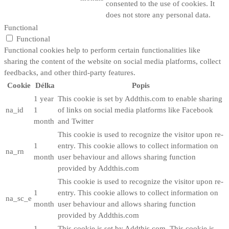
consented to the use of cookies. It
does not store any personal data.
Functional
Functional
Functional cookies help to perform certain functionalities like
sharing the content of the website on social media platforms, collect
feedbacks, and other third-party features.
Cookie
Délka
Popis
1 year
This cookie is set by Addthis.com to enable sharing
na_id
1
of links on social media platforms like Facebook
month
and Twitter
This cookie is used to recognize the visitor upon re-
1
entry. This cookie allows to collect information on
na_rn
month
user behaviour and allows sharing function
provided by Addthis.com
This cookie is used to recognize the visitor upon re-
1
entry. This cookie allows to collect information on
na_sc_e
month
user behaviour and allows sharing function
provided by Addthis.com
1
This cookie is set by Addthis.com. This cookie is