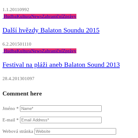
1.1.2011
0
992
Hudba
Kultura
News
Zahraniční
Zprávy
Další hvězdy Balaton Soundu 2015
6.2.2015
0
1110
Hudba
Kultura
News
Zahraniční
Zprávy
Festival na pláži aneb Balaton Sound 2013
28.4.2013
0
1097
Comment here
Jméno
*
E-mail
*
Webová stránka