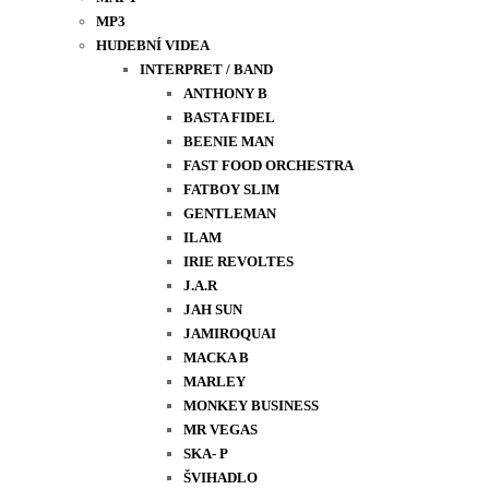
MP3
HUDEBNÍ VIDEA
INTERPRET / BAND
ANTHONY B
BASTA FIDEL
BEENIE MAN
FAST FOOD ORCHESTRA
FATBOY SLIM
GENTLEMAN
ILAM
IRIE REVOLTES
J.A.R
JAH SUN
JAMIROQUAI
MACKA B
MARLEY
MONKEY BUSINESS
MR VEGAS
SKA- P
ŠVIHADLO