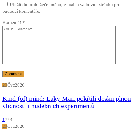
Uložit do prohlížeče jméno, e-mail a webovou stránku pro
budoucí komentáře.
Komentář
*
20
Čvc
2026
Kind (of) mind: Laky Mari pokřtili desku plnou
vlídnosti i hudebních experimentů
1
723
20
Čvc
2026