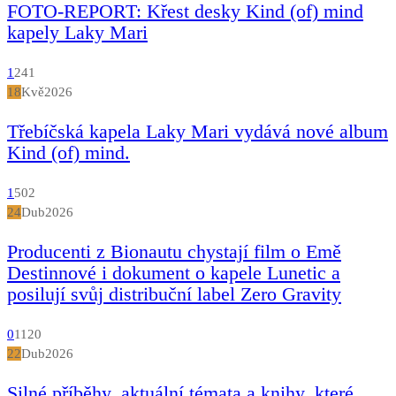
FOTO-REPORT: Křest desky Kind (of) mind
kapely Laky Mari
1
241
18
Kvě
2026
Třebíčská kapela Laky Mari vydává nové album
Kind (of) mind.
1
502
24
Dub
2026
Producenti z Bionautu chystají film o Emě
Destinnové i dokument o kapele Lunetic a
posilují svůj distribuční label Zero Gravity
0
1120
22
Dub
2026
Silné příběhy, aktuální témata a knihy, které