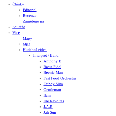
Články
Editorial
Recenze
Zaměřeno na
Soutěže
Více
Mapy
Mp3
Hudební videa
Interpret / Band
Anthony B
Basta Fidel
Beenie Man
Fast Food Orchestra
Fatboy Slim
Gentleman
Ilam
Irie Revoltes
J.A.R
Jah Sun