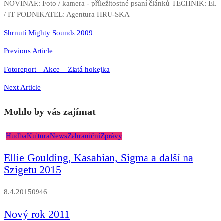
NOVINÁŘ: Foto / kamera - příležitostné psaní článků TECHNIK: El.
/ IT PODNIKATEL: Agentura HRU-SKA
Navigace
Shrnutí Mighty Sounds 2009
pro
Previous Article
příspěvek
Fotoreport – Akce – Zlatá hokejka
Next Article
Mohlo by vás zajímat
Hudba
Kultura
News
Zahraniční
Zprávy
Ellie Goulding, Kasabian, Sigma a další na
Szigetu 2015
8.4.2015
0
946
Nový rok 2011