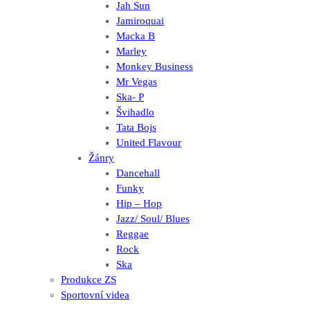
Jah Sun
Jamiroquai
Macka B
Marley
Monkey Business
Mr Vegas
Ska- P
Švihadlo
Tata Bojs
United Flavour
Žánry
Dancehall
Funky
Hip – Hop
Jazz/ Soul/ Blues
Reggae
Rock
Ska
Produkce ZS
Sportovní videa