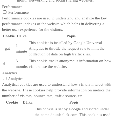
month
networking and social sharing websites.
Performance
Performance
Performance cookies are used to understand and analyze the key
performance indexes of the website which helps in delivering a
better user experience for the visitors.
Cookie
Délka
Popis
This cookies is installed by Google Universal
1
_gat
Analytics to throttle the request rate to limit the
minute
colllection of data on high traffic sites.
3
This cookie tracks anonymous information on how
d
months
visitors use the website.
Analytics
Analytics
Analytical cookies are used to understand how visitors interact with
the website. These cookies help provide information on metrics the
number of visitors, bounce rate, traffic source, etc.
Cookie
Délka
Popis
This cookie is set by Google and stored under
the name dounleclick.com. This cookie is used