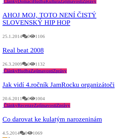
Články
Domácí
Hudba
Kultura
Zajímavosti
Zprávy
AHOJ MOJ, TOTO NENÍ ČISTÝ
SLOVENSKÝ HIP HOP
25.1.2014
0
1106
Real beat 2008
26.3.2009
0
1132
Články
Hudba
Zajímavosti
Zprávy
Jak vidí 4.ročník JamRocku organizátoči
20.6.2011
0
1004
Články
Recenze
Zajímavosti
Zprávy
Co darovat ke kulatým narozeninám
4.5.2014
0
1069