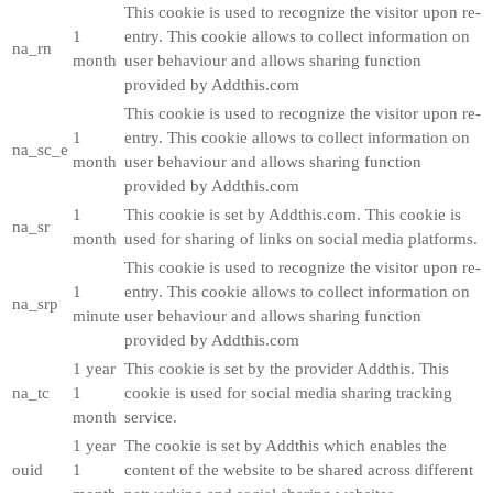
This cookie is used to recognize the visitor upon re-
1
entry. This cookie allows to collect information on
na_rn
month
user behaviour and allows sharing function
provided by Addthis.com
This cookie is used to recognize the visitor upon re-
1
entry. This cookie allows to collect information on
na_sc_e
month
user behaviour and allows sharing function
provided by Addthis.com
1
This cookie is set by Addthis.com. This cookie is
na_sr
month
used for sharing of links on social media platforms.
This cookie is used to recognize the visitor upon re-
1
entry. This cookie allows to collect information on
na_srp
minute
user behaviour and allows sharing function
provided by Addthis.com
1 year
This cookie is set by the provider Addthis. This
na_tc
1
cookie is used for social media sharing tracking
month
service.
1 year
The cookie is set by Addthis which enables the
ouid
1
content of the website to be shared across different