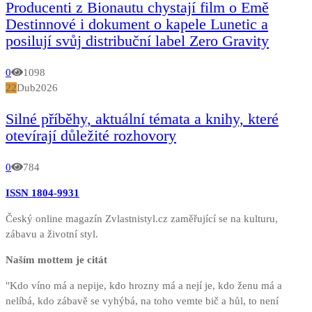
Producenti z Bionautu chystají film o Emě
Destinnové i dokument o kapele Lunetic a
posilují svůj distribuční label Zero Gravity
0
1098
22
Dub
2026
Silné příběhy, aktuální témata a knihy, které
otevírají důležité rozhovory
0
784
ISSN 1804-9931
Český online magazín Zvlastnistyl.cz zaměřující se na kulturu,
zábavu a životní styl.
Naším mottem je citát
"Kdo víno má a nepije, kdo hrozny má a nejí je, kdo ženu má a
nelíbá, kdo zábavě se vyhýbá, na toho vemte bič a hůl, to není