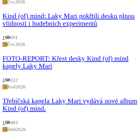
20
Čvc
2026
Kind (of) mind: Laky Mari pokřtili desku plnou
vlídnosti i hudebních experimentů
1
691
20
Čvc
2026
FOTO-REPORT: Křest desky Kind (of) mind
kapely Laky Mari
1
222
18
Kvě
2026
Třebíčská kapela Laky Mari vydává nové album
Kind (of) mind.
1
483
24
Dub
2026