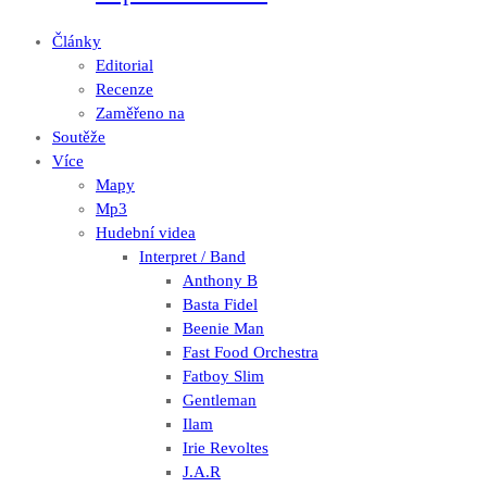
Články
Editorial
Recenze
Zaměřeno na
Soutěže
Více
Mapy
Mp3
Hudební videa
Interpret / Band
Anthony B
Basta Fidel
Beenie Man
Fast Food Orchestra
Fatboy Slim
Gentleman
Ilam
Irie Revoltes
J.A.R