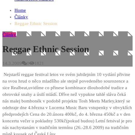
Home
Články
Reggae Ethnic Session
Články
Reggae Ethnic Session
14.3.2009
0
1821
Nejstarší reggae festival letos ve svém jubilejním 10 vydání přivine
na svou hrud o něco mladšího ale stejně povedeného sourozence a
sice Realbeat,uvidíme co přinese kombinace dlouhodobé tradice a
obrovské snahy a úsilí mládí. Dříve než vypukne tahlé sláva čeká
nás malej bombonék v podobě projektu Tosh Meets Marley,který se
odehraje dne 4.března v Lucerna Music Baru
vstupenky v obvyklích
předprodejích Cena do 20.února 400kč, do 4. března 450kč a v den
koncertu večer u pokladny 530kč(pokud budou) Letní fetsival je pro
nás nachystanám v tradičním termínu (26.-28.6 2009) na tradičním
místě kousek od České Lípy.