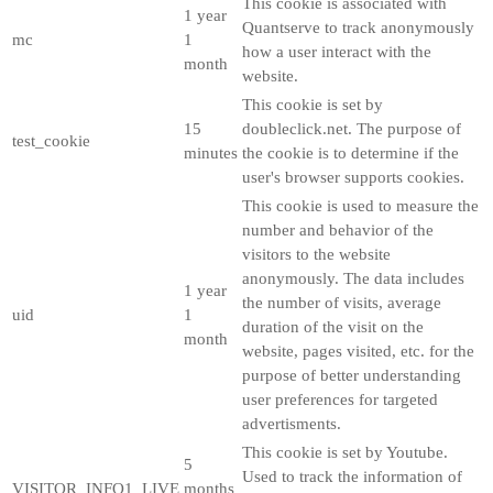
This cookie is associated with
1 year
Quantserve to track anonymously
mc
1
how a user interact with the
month
website.
This cookie is set by
15
doubleclick.net. The purpose of
test_cookie
minutes
the cookie is to determine if the
user's browser supports cookies.
This cookie is used to measure the
number and behavior of the
visitors to the website
anonymously. The data includes
1 year
the number of visits, average
uid
1
duration of the visit on the
month
website, pages visited, etc. for the
purpose of better understanding
user preferences for targeted
advertisments.
This cookie is set by Youtube.
5
Used to track the information of
VISITOR_INFO1_LIVE
months