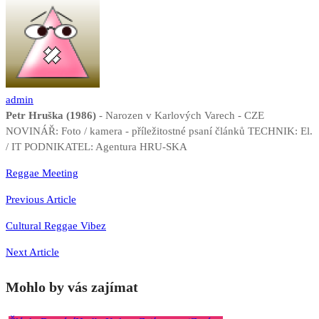
admin
Petr Hruška (1986)
- Narozen v Karlových Varech - CZE
NOVINÁŘ: Foto / kamera - příležitostné psaní článků TECHNIK: El.
/ IT PODNIKATEL: Agentura HRU-SKA
Navigace
Reggae Meeting
pro
Previous Article
příspěvek
Cultural Reggae Vibez
Next Article
Mohlo by vás zajímat